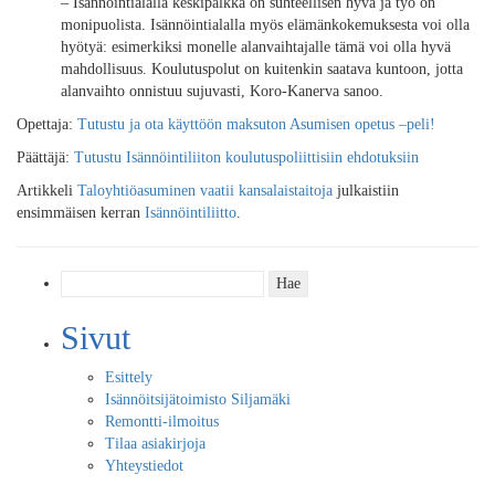
– Isännöintialalla keskipalkka on suhteellisen hyvä ja työ on
monipuolista. Isännöintialalla myös elämänkokemuksesta voi olla
hyötyä: esimerkiksi monelle alanvaihtajalle tämä voi olla hyvä
mahdollisuus. Koulutuspolut on kuitenkin saatava kuntoon, jotta
alanvaihto onnistuu sujuvasti, Koro-Kanerva sanoo.
Opettaja:
Tutustu ja ota käyttöön maksuton Asumisen opetus –peli!
Päättäjä:
Tutustu Isännöintiliiton koulutuspoliittisiin ehdotuksiin
Artikkeli
Taloyhtiöasuminen vaatii kansalaistaitoja
julkaistiin
ensimmäisen kerran
Isännöintiliitto
.
Haku:
Sivut
Esittely
Isännöitsijätoimisto Siljamäki
Remontti-ilmoitus
Tilaa asiakirjoja
Yhteystiedot