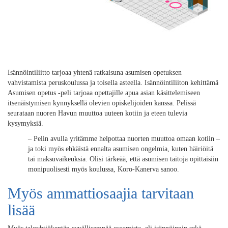
Isännöintiliitto tarjoaa yhtenä ratkaisuna asumisen opetuksen
vahvistamista peruskoulussa ja toisella asteella. Isännöintiliiton kehittämä
Asumisen opetus -peli tarjoaa opettajille apua asian käsittelemiseen
itsenäistymisen kynnyksellä olevien opiskelijoiden kanssa. Pelissä
seurataan nuoren Havun muuttoa uuteen kotiin ja eteen tulevia
kysymyksiä.
– Pelin avulla yritämme helpottaa nuorten muuttoa omaan kotiin –
ja toki myös ehkäistä ennalta asumisen ongelmia, kuten häiriöitä
tai maksuvaikeuksia. Olisi tärkeää, että asumisen taitoja opittaisiin
monipuolisesti myös koulussa, Koro-Kanerva sanoo.
Myös ammattiosaajia tarvitaan
lisää