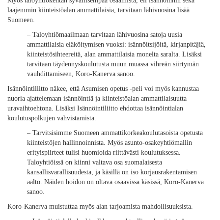
Myös taloyhtiökentän syvällisempää osaamista, eli isännöinnin sekä
laajemmin kiinteistöalan ammattilaisia, tarvitaan lähivuosina lisää
Suomeen.
– Taloyhtiömaailmaan tarvitaan lähivuosina satoja uusia
ammattilaisia eläköitymisen vuoksi: isännöitsijöitä, kirjanpitäjiä,
kiinteistösihteereitä, alan ammattilaisia monelta saralta. Lisäksi
tarvitaan täydennyskoulutusta muun muassa vihreän siirtymän
vauhdittamiseen, Koro-Kanerva sanoo.
Isännöintiliitto näkee, että Asumisen opetus -peli voi myös kannustaa
nuoria ajattelemaan isännöintiä ja kiinteistöalan ammattilaisuutta
uravaihtoehtona. Lisäksi Isännöintiliitto ehdottaa isännöintialan
koulutuspolkujen vahvistamista.
– Tarvitsisimme Suomeen ammattikorkeakoulutasoista opetusta
kiinteistöjen hallinnoinnista. Myös asunto-osakeyhtiömallin
erityispiirteet tulisi huomioida riittävästi koulutuksessa.
Taloyhtiöissä on kiinni valtava osa suomalaisesta
kansallisvarallisuudesta, ja käsillä on iso korjausrakentamisen
aalto. Näiden hoidon on oltava osaavissa käsissä, Koro-Kanerva
sanoo.
Koro-Kanerva muistuttaa myös alan tarjoamista mahdollisuuksista.