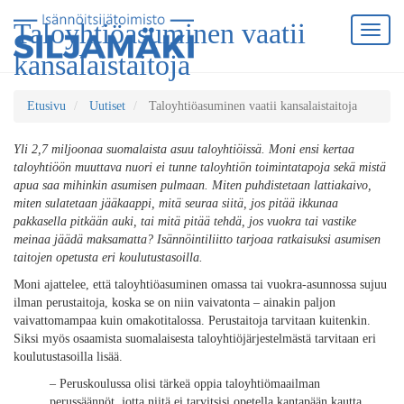
Taloyhtiöasuminen vaatii
kansalaistaitoja
Etusivu
Uutiset
Taloyhtiöasuminen vaatii kansalaistaitoja
Yli 2,7 miljoonaa suomalaista asuu taloyhtiöissä. Moni ensi kertaa
taloyhtiöön muuttava nuori ei tunne taloyhtiön toimintatapoja sekä mistä
apua saa mihinkin asumisen pulmaan. Miten puhdistetaan lattiakaivo,
miten sulatetaan jääkaappi, mitä seuraa siitä, jos pitää ikkunaa
pakkasella pitkään auki, tai mitä pitää tehdä, jos vuokra tai vastike
meinaa jäädä maksamatta? Isännöintiliitto tarjoaa ratkaisuksi asumisen
taitojen opetusta eri koulutustasoilla.
Moni ajattelee, että taloyhtiöasuminen omassa tai vuokra-asunnossa sujuu
ilman perustaitoja, koska se on niin vaivatonta – ainakin paljon
vaivattomampaa kuin omakotitalossa. Perustaitoja tarvitaan kuitenkin.
Siksi myös osaamista suomalaisesta taloyhtiöjärjestelmästä tarvitaan eri
koulutustasoilla lisää.
– Peruskoulussa olisi tärkeä oppia taloyhtiömaailman
perussäännöt, jotta niitä ei tarvitsisi opetella kantapään kautta.