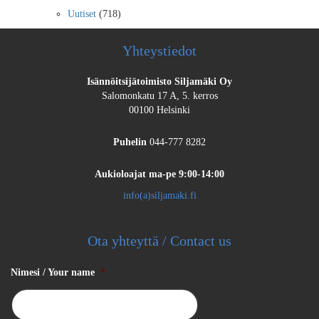
Uutiset
(718)
Yhteystiedot
Isännöitsijätoimisto Siljamäki Oy
Salomonkatu 17 A, 5. kerros
00100 Helsinki
Puhelin
044-777 8282
Aukioloajat
ma-pe 9:00-14:00
info(a)siljamaki.fi
Ota yhteyttä / Contact us
Nimesi / Your name
*