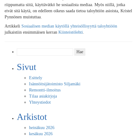
riippumatta siitä, käyttävätkö he sosiaalista mediaa. Myös niillä, jotka
eivät sitä käytä, on edelleen oikeus saada tietoa taloyhtiön asioista, Kristel
Pynnönen muistuttaa.
Artikkeli
Sosiaalisen median käytöllä yhteisöllisyyttä taloyhtiöön
julkaistiin ensimmäisen kerran
Kiinteistölehti
.
Haku:
Sivut
Esittely
Isännöitsijätoimisto Siljamäki
Remontti-ilmoitus
Tilaa asiakirjoja
Yhteystiedot
Arkistot
heinäkuu 2026
kesäkuu 2026