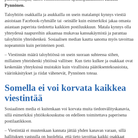
Pynnönen.
Taloyhtiön osakkailla ja asukkailla on usein matalampi kynnys viestiä
asioistaan Facebook-ryhmälle tai -seinälle kuin esimerkiksi jakaa omasta
asiastaan paperista tiedotetta kaikkien postiluukkuun. Matala kynnys olla
yhteydessä naapureihin aikaansaa mukavaa kanssakäymistä ja parantaa
taloyhtiön yhteishenkeä. Sosiaalisen median kautta sanoma myös tavoittaa
nopeammin kuin perinteinen posti.
– Viestinnän määrä taloyhtiössä on usein suoraan suhteessa siihen,
millainen yhteishenki yhtiössä vallitsee. Kun tieto kulkee ja osakkaat ovat
keskenään yhteyksissä muistakin kuin virallisista päätöksentekoasioista,
väärinkäsitykset ja riidat vähenevät, Pynnönen toteaa.
Somella ei voi korvata kaikkea
viestintää
Sosiaalinen media ei kuitenkaan voi korvata muita tiedonvälityskanavia,
sillä esimerkiksi yhtiökokouskutsu on edelleen toimitettava paperisena
postilaatikkoon.
– Viestintää ei muutenkaan kannata jättää yhden kanavan varaan, sillä
hallituksen vastuulla on huolehtia, että tieto tavoittaa kaikki osakkaat