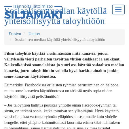
Sosiaalisen median käytöllä
yhteisöllisyyttä taloyhtiöön
Etusivu
Uutiset
Sosiaalisen median käytöllä yhteisöllisyyttä taloyhtiöön
Fiksu taloyhtiö käyttää viestinnässään niitä kanavia, joiden
välityksellä viesti parhaiten tavoittaa yhtiön osakkaat ja asukkaat.
Kaikenikäisistä suomalaisista jo suuri osa käyttää sosiaalisen median
kanavia, joten taloyhtiönkin voi olla hyvä harkita ainakin jonkin
some-kanavan käyttöönottoa.
Esimerkiksi Facebookissa erilaisten ryhmien perustaminen on helppoa,
mutta some-kanavien käyttöönotossa on tärkeää myös sopia niiden
käyttöön liittyvistä pelisäännöistä.
– Jos taloyhtiön hallitus perustaa yhtiölle oman Facebook-ryhmän tai
sivun, on tärkeää sopia, ketkä toimivat sen ylläpitäjinä. Hyvä käytäntö
voisi olla jakaa vastuuta ryhmän ylläpidosta useammalle kuin yhdelle
hengelle, ettei ylläpito kohtuuttomasti kuormita esimerkiksi hallituksen
puheenjohtajaa, sanoo Kiinteistöliiton apulaispäälakimies
Kristel