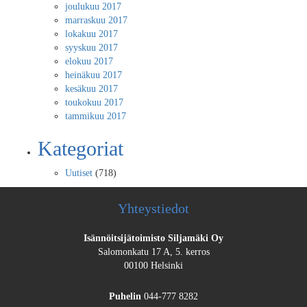
joulukuu 2017
marraskuu 2017
lokakuu 2017
syyskuu 2017
elokuu 2017
heinäkuu 2017
kesäkuu 2017
toukokuu 2017
tammikuu 2017
Kategoriat
Uutiset
(718)
Yhteystiedot
Isännöitsijätoimisto Siljamäki Oy
Salomonkatu 17 A, 5. kerros
00100 Helsinki
Puhelin
044-777 8282