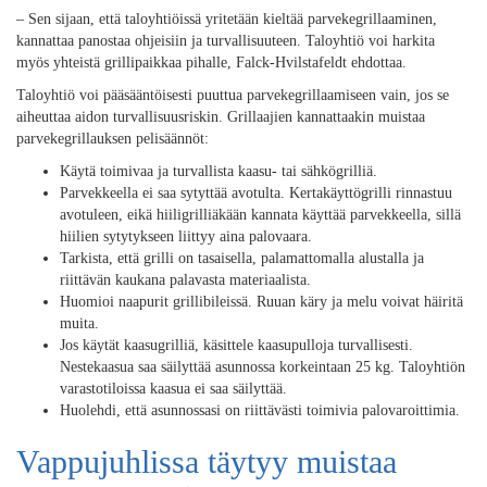
– Sen sijaan, että taloyhtiöissä yritetään kieltää parvekegrillaaminen,
kannattaa panostaa ohjeisiin ja turvallisuuteen. Taloyhtiö voi harkita
myös yhteistä grillipaikkaa pihalle, Falck-Hvilstafeldt ehdottaa.
Taloyhtiö voi pääsääntöisesti puuttua parvekegrillaamiseen vain, jos se
aiheuttaa aidon turvallisuusriskin. Grillaajien kannattaakin muistaa
parvekegrillauksen pelisäännöt:
Käytä toimivaa ja turvallista kaasu- tai sähkögrilliä.
Parvekkeella ei saa sytyttää avotulta. Kertakäyttögrilli rinnastuu
avotuleen, eikä hiiligrilliäkään kannata käyttää parvekkeella, sillä
hiilien sytytykseen liittyy aina palovaara.
Tarkista, että grilli on tasaisella, palamattomalla alustalla ja
riittävän kaukana palavasta materiaalista.
Huomioi naapurit grillibileissä. Ruuan käry ja melu voivat häiritä
muita.
Jos käytät kaasugrilliä, käsittele kaasupulloja turvallisesti.
Nestekaasua saa säilyttää asunnossa korkeintaan 25 kg. Taloyhtiön
varastotiloissa kaasua ei saa säilyttää.
Huolehdi, että asunnossasi on riittävästi toimivia palovaroittimia.
Vappujuhlissa täytyy muistaa