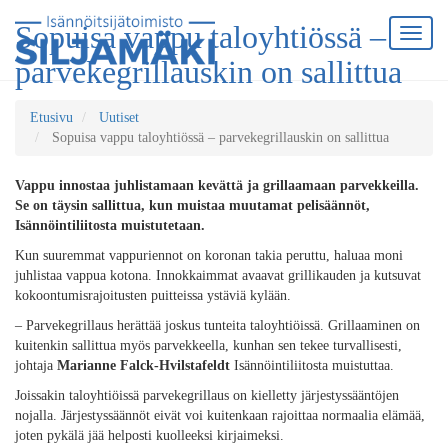
Sopuisa vappu taloyhtiössä –
parvekegrillauskin on sallittua
Etusivu
Uutiset
Sopuisa vappu taloyhtiössä – parvekegrillauskin on sallittua
Vappu innostaa juhlistamaan kevättä ja grillaamaan parvekkeilla.
Se on täysin sallittua, kun muistaa muutamat pelisäännöt,
Isännöintiliitosta muistutetaan.
Kun suuremmat vappuriennot on koronan takia peruttu, haluaa moni
juhlistaa vappua kotona. Innokkaimmat avaavat grillikauden ja kutsuvat
kokoontumisrajoitusten puitteissa ystäviä kylään.
– Parvekegrillaus herättää joskus tunteita taloyhtiöissä. Grillaaminen on
kuitenkin sallittua myös parvekkeella, kunhan sen tekee turvallisesti,
johtaja
Marianne Falck-Hvilstafeldt
Isännöintiliitosta muistuttaa.
Joissakin taloyhtiöissä parvekegrillaus on kielletty järjestyssääntöjen
nojalla. Järjestyssäännöt eivät voi kuitenkaan rajoittaa normaalia elämää,
joten pykälä jää helposti kuolleeksi kirjaimeksi.