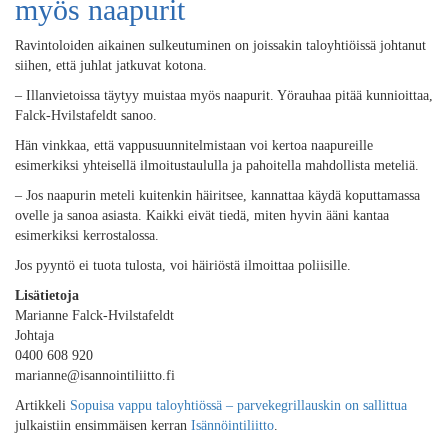
myös naapurit
Ravintoloiden aikainen sulkeutuminen on joissakin taloyhtiöissä johtanut
siihen, että juhlat jatkuvat kotona.
– Illanvietoissa täytyy muistaa myös naapurit. Yörauhaa pitää kunnioittaa,
Falck-Hvilstafeldt sanoo.
Hän vinkkaa, että vappusuunnitelmistaan voi kertoa naapureille
esimerkiksi yhteisellä ilmoitustaululla ja pahoitella mahdollista meteliä.
– Jos naapurin meteli kuitenkin häiritsee, kannattaa käydä koputtamassa
ovelle ja sanoa asiasta. Kaikki eivät tiedä, miten hyvin ääni kantaa
esimerkiksi kerrostalossa.
Jos pyyntö ei tuota tulosta, voi häiriöstä ilmoittaa poliisille.
Lisätietoja
Marianne Falck-Hvilstafeldt
Johtaja
0400 608 920
marianne@isannointiliitto.fi
Artikkeli
Sopuisa vappu taloyhtiössä – parvekegrillauskin on sallittua
julkaistiin ensimmäisen kerran
Isännöintiliitto
.