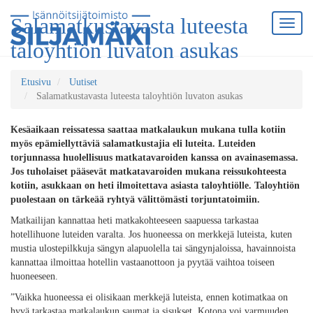
Salamatkustavasta luteesta
taloyhtiön luvaton asukas
Etusivu
Uutiset
Salamatkustavasta luteesta taloyhtiön luvaton asukas
Kesäaikaan reissatessa saattaa matkalaukun mukana tulla kotiin
myös epämiellyttäviä salamatkustajia eli luteita. Luteiden
torjunnassa huolellisuus matkatavaroiden kanssa on avainasemassa.
Jos tuholaiset pääsevät matkatavaroiden mukana reissukohteesta
kotiin, asukkaan on heti ilmoitettava asiasta taloyhtiölle. Taloyhtiön
puolestaan on tärkeää ryhtyä välittömästi torjuntatoimiin.
Matkailijan kannattaa heti matkakohteeseen saapuessa tarkastaa
hotellihuone luteiden varalta. Jos huoneessa on merkkejä luteista, kuten
mustia ulostepilkkuja sängyn alapuolella tai sängynjaloissa, havainnoista
kannattaa ilmoittaa hotellin vastaanottoon ja pyytää vaihtoa toiseen
huoneeseen.
”Vaikka huoneessa ei olisikaan merkkejä luteista, ennen kotimatkaa on
hyvä tarkastaa matkalaukun saumat ja sisukset. Kotona voi varmuuden