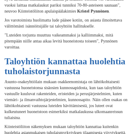
vuoksi laittaa matkalaukut pariksi tunniksi 70-80-asteiseen saunaan”,
neuvoo Kiinteistöliiton apulaispäälakimies
Kristel Pynnönen
.
Jos varotoimista huolimatta lude pääsee kotiin, on asiasta ilmoitettava
välittömästi isännöitsijälle tai taloyhtiön hallitukselle.
”Luteiden torjunta muuttuu vaikeammaksi ja kalliimmaksi, mitä
pitempään niille antaa aikaa levitä huoneistosta toiseen”, Pynnönen
varoittaa.
Taloyhtiön kannattaa huolehtia
tuholaistorjunnasta
Asunto-osakeyhtiölain mukaan osakkeenomistaja on lähtökohtaisesti
vastuussa huoneistonsa sisäosien kunnossapidosta, kun taas taloyhtiön
vastuulle kuuluvat rakenteiden, eristeiden ja perusjärjestelmien, kuten
viemäri- ja ilmanvaihtojärjestelmien, kunnossapito. Näin ollen osakas on
lähtökohtaisesti vastuussa luteiden hävittämisestä, jos luteet ovat
kulkeutuneet huoneistoon esimerkiksi matkalaukussa ulkomaanreissun
tuliaisina.
Kiinteistöliiton näkemyksen mukaan taloyhtiön kannattaa kuitenkin
huolehtia asianmukaisen tuholaismyrkytyksen tilaamisesta viivytyksettä,