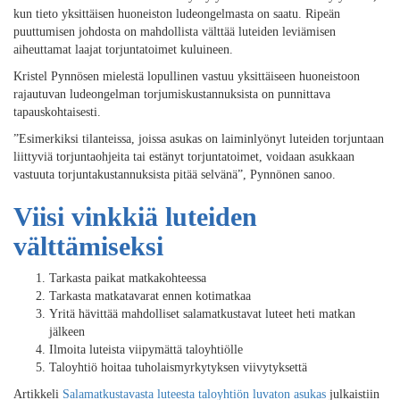
kun tieto yksittäisen huoneiston ludeongelmasta on saatu. Ripeän
puuttumisen johdosta on mahdollista välttää luteiden leviämisen
aiheuttamat laajat torjuntatoimet kuluineen.
Kristel Pynnösen mielestä lopullinen vastuu yksittäiseen huoneistoon
rajautuvan ludeongelman torjumiskustannuksista on punnittava
tapauskohtaisesti.
”Esimerkiksi tilanteissa, joissa asukas on laiminlyönyt luteiden torjuntaan
liittyviä torjuntaohjeita tai estänyt torjuntatoimet, voidaan asukkaan
vastuuta torjuntakustannuksista pitää selvänä”, Pynnönen sanoo.
Viisi vinkkiä luteiden
välttämiseksi
Tarkasta paikat matkakohteessa
Tarkasta matkatavarat ennen kotimatkaa
Yritä hävittää mahdolliset salamatkustavat luteet heti matkan
jälkeen
Ilmoita luteista viipymättä taloyhtiölle
Taloyhtiö hoitaa tuholaismyrkytyksen viivytyksettä
Artikkeli
Salamatkustavasta luteesta taloyhtiön luvaton asukas
julkaistiin