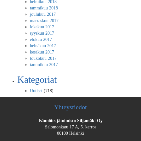
helmikuu 2018
tammikuu 2018
joulukuu 2017
marraskuu 2017
lokakuu 2017
syyskuu 2017
elokuu 2017
heinäkuu 2017
kesäkuu 2017
toukokuu 2017
tammikuu 2017
Kategoriat
Uutiset
(718)
Yhteystiedot
Isännöitsijätoimisto Siljamäki Oy
Salomonkatu 17 A, 5. kerros
00100 Helsinki