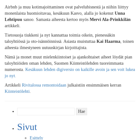
Airbnb ja muu kotimajoittaminen ovat palvelubisnestä ja niihin liittyy
monenlaista huomioitavaa, kesäkuun Kasvo, alalla jo kokenut
Unna
Lehtipuu
sanoo. Samasta aiheesta kertoo myös
Mervi Ala-Prinkkilän
artikkeli.
Tietosuoja tiukkeni ja nyt kannattaa toimia oikein, pienessäkin
taloyhtiössä ja oto-isännöinnissä. Asiasta muistuttaa
Kai Haarma
, toinen
aiheesta ilmestyneen uutuuskirjan kirjoittajista.
Nämä ja monet muut mielenkiintoiset ja ajankohtaiset aiheet löydät pian
taloyhtiöiden oman lehden, Suomen Kiinteistölehden tuoreimmasta
numerosta.
Kesäkuun lehden digiversio on kaikille avoin ja sen voit lukea
jo nyt.
Artikkeli
Rivitalossa remontoidaan
julkaistiin ensimmäisen kerran
Kiinteistölehti
.
Haku:
Sivut
Esittely