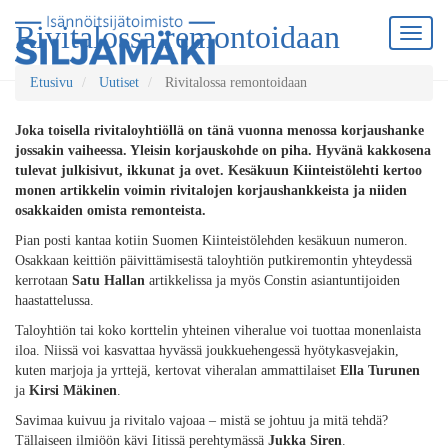
Rivitalossa remontoidaan
Etusivu
Uutiset
Rivitalossa remontoidaan
Joka toisella rivitaloyhtiöllä on tänä vuonna menossa korjaushanke
jossakin vaiheessa. Yleisin korjauskohde on piha. Hyvänä kakkosena
tulevat julkisivut, ikkunat ja ovet. Kesäkuun Kiinteistölehti kertoo
monen artikkelin voimin rivitalojen korjaushankkeista ja niiden
osakkaiden omista remonteista.
Pian posti kantaa kotiin Suomen Kiinteistölehden kesäkuun numeron.
Osakkaan keittiön päivittämisestä taloyhtiön putkiremontin yhteydessä
kerrotaan
Satu Hallan
artikkelissa ja myös Constin asiantuntijoiden
haastattelussa.
Taloyhtiön tai koko korttelin yhteinen viheralue voi tuottaa monenlaista
iloa. Niissä voi kasvattaa hyvässä joukkuehengessä hyötykasvejakin,
kuten marjoja ja yrttejä, kertovat viheralan ammattilaiset
Ella Turunen
ja
Kirsi Mäkinen
.
Savimaa kuivuu ja rivitalo vajoaa – mistä se johtuu ja mitä tehdä?
Tällaiseen ilmiöön kävi Iitissä perehtymässä
Jukka Siren
.