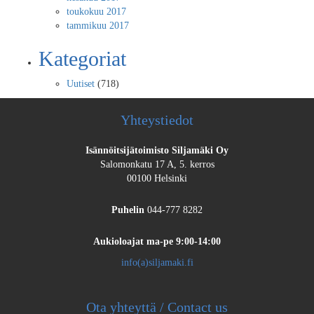
toukokuu 2017
tammikuu 2017
Kategoriat
Uutiset
(718)
Yhteystiedot
Isännöitsijätoimisto Siljamäki Oy
Salomonkatu 17 A, 5. kerros
00100 Helsinki
Puhelin
044-777 8282
Aukioloajat
ma-pe 9:00-14:00
info(a)siljamaki.fi
Ota yhteyttä / Contact us