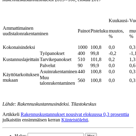
Kuukausi-
Vuo
Ammattimainen
Painot
Pisteluku
muutos,
muu
uudistalonrakentaminen
%
%
Kokonaisindeksi
1000
100,8
0,0
0,3
Työpanokset
400
99,8
-0,2
-1,
Kustannuslajeittain
Tarvikepanokset
510
101,8
0,2
1,3
Palvelut
90
99,9
0,0
0,6
Asuinrakentaminen
440
100,8
0,0
0,3
Käyttötarkoituksen
Muu
mukaan
560
100,8
0,0
0,3
talonrakentaminen
Lähde: Rakennuskustannusindeksi. Tilastokeskus
Artikkeli
Rakennuskustannukset nousivat elokuussa 0,3 prosenttia
julkaistiin ensimmäisen kerran
Kiinteistölehti
.
Haku: