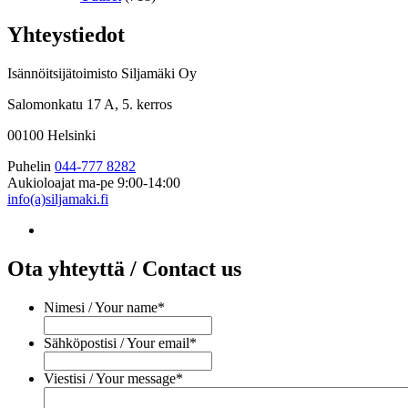
Yhteystiedot
Isännöitsijätoimisto Siljamäki Oy
Salomonkatu 17 A, 5. kerros
00100 Helsinki
Puhelin
044-777 8282
Aukioloajat
ma-pe 9:00-14:00
info(a)siljamaki.fi
Ota yhteyttä / Contact us
Nimesi / Your name
*
Sähköpostisi / Your email
*
Viestisi / Your message
*