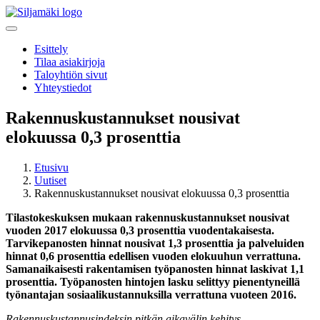
Esittely
Tilaa asiakirjoja
Taloyhtiön sivut
Yhteystiedot
Rakennuskustannukset nousivat
elokuussa 0,3 prosenttia
Etusivu
Uutiset
Rakennuskustannukset nousivat elokuussa 0,3 prosenttia
Tilastokeskuksen mukaan rakennuskustannukset nousivat
vuoden 2017 elokuussa 0,3 prosenttia vuodentakaisesta.
Tarvikepanosten hinnat nousivat 1,3 prosenttia ja palveluiden
hinnat 0,6 prosenttia edellisen vuoden elokuuhun verrattuna.
Samanaikaisesti rakentamisen työpanosten hinnat laskivat 1,1
prosenttia. Työpanosten hintojen lasku selittyy pienentyneillä
työnantajan sosiaalikustannuksilla verrattuna vuoteen 2016.
Rakennuskustannusindeksin pitkän aikavälin kehitys