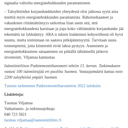
signaalia valtiolta energiatehokkuuden parantamiseen.
– ­Taloyhtiöiden korjaushankkeiden yhteydessä olisi jatkossa syytä aina
miettiä myös energiatehokkuuden parantamista. Rahoitushaasteet ja
vakuuksien riittämättömyys tarkoittaa liian usein sitä, että
energiatehokkuudesta karsitaan ja jopa koko välttämätön korjaushanke jää
tekemättä tai lykkääntyy. ARA:n tukien lisääminen kehysriihessä oli hyvä
suunta, mutta toimintaan on saatava pitkäjänteisyyttä. Tarvitaan uusia
toimenpiteitä, jotta kiinteistöt eivät lahoa pystyyn. Asumiseen ja
energiatehokkuuteen satsaaminen on pitkällä tähtäimellä järkevä
investointi, Viljamaa kannustaa.
Isännöintiliiton Putkiremonttibarometri tehtiin 13. kerran. Tutkimukseen
vastasi 100 isännöitsijää eri puolilta Suomea. Vastaajamäärä kattaa noin
2200 taloyhtiötä ympäri Suomen.
Tutustu tarkemmin Putkiremonttibarometrin 2022 tuloksiin
Lisätietoja:
Tuomas Viljamaa
Vaikuttamis- ja tutkimusjohtaja
040 723 5821
tuomas.viljamaa@isannointiliitto.fi