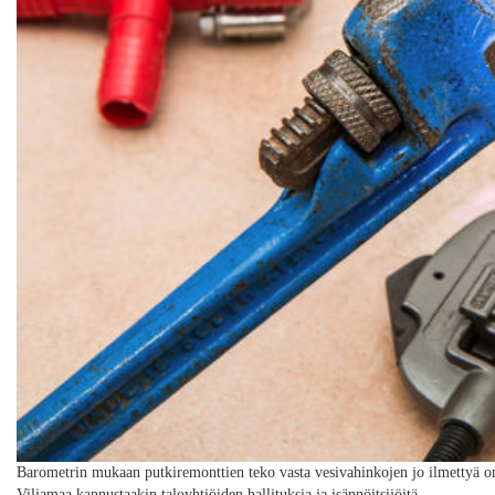
Barometrin mukaan putkiremonttien teko vasta vesivahinkojen jo ilmettyä on
Viljamaa kannustaakin taloyhtiöiden hallituksia ja isännöitsijöitä