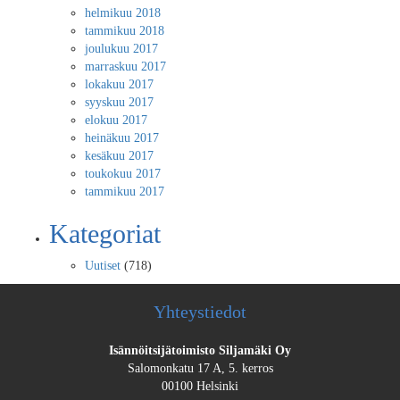
helmikuu 2018
tammikuu 2018
joulukuu 2017
marraskuu 2017
lokakuu 2017
syyskuu 2017
elokuu 2017
heinäkuu 2017
kesäkuu 2017
toukokuu 2017
tammikuu 2017
Kategoriat
Uutiset
(718)
Yhteystiedot
Isännöitsijätoimisto Siljamäki Oy
Salomonkatu 17 A, 5. kerros
00100 Helsinki