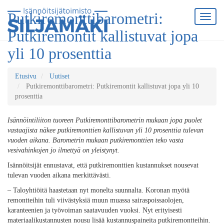
Putkiremonttibarometri:
Putkiremontit kallistuvat jopa
yli 10 prosenttia
Etusivu
Uutiset
Putkiremonttibarometri: Putkiremontit kallistuvat jopa yli 10
prosenttia
Isännöintiliiton tuoreen Putkiremonttibarometrin mukaan jopa puolet
vastaajista näkee putkiremonttien kallistuvan yli 10 prosenttia tulevan
vuoden aikana. Barometrin mukaan putkiremonttien teko vasta
vesivahinkojen jo ilmettyä on yleistynyt.
Isännöitsijät ennustavat, että putkiremonttien kustannukset nousevat
tulevan vuoden aikana merkittävästi.
– Taloyhtiöitä haastetaan nyt monelta suunnalta. Koronan myötä
remontteihin tuli viivästyksiä muun muassa sairaspoissaolojen,
karanteenien ja työvoiman saatavuuden vuoksi. Nyt erityisesti
materiaalikustannusten nousu lisää kustannuspaineita putkiremontteihin.