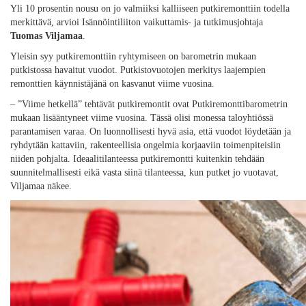
Yli 10 prosentin nousu on jo valmiiksi kalliiseen putkiremonttiin todella
merkittävä, arvioi Isännöintiliiton vaikuttamis- ja tutkimusjohtaja
Tuomas Viljamaa
.
Yleisin syy putkiremonttiin ryhtymiseen on barometrin mukaan
putkistossa havaitut vuodot. Putkistovuotojen merkitys laajempien
remonttien käynnistäjänä on kasvanut viime vuosina.
– ”Viime hetkellä” tehtävät putkiremontit ovat Putkiremonttibarometrin
mukaan lisääntyneet viime vuosina. Tässä olisi monessa taloyhtiössä
parantamisen varaa. On luonnollisesti hyvä asia, että vuodot löydetään ja
ryhdytään kattaviin, rakenteellisia ongelmia korjaaviin toimenpiteisiin
niiden pohjalta. Ideaalitilanteessa putkiremontti kuitenkin tehdään
suunnitelmallisesti eikä vasta siinä tilanteessa, kun putket jo vuotavat,
Viljamaa näkee.