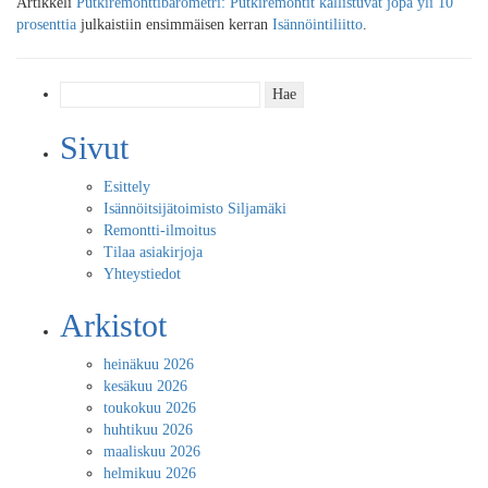
Artikkeli
Putkiremonttibarometri: Putkiremontit kallistuvat jopa yli 10
prosenttia
julkaistiin ensimmäisen kerran
Isännöintiliitto
.
Haku:
Sivut
Esittely
Isännöitsijätoimisto Siljamäki
Remontti-ilmoitus
Tilaa asiakirjoja
Yhteystiedot
Arkistot
heinäkuu 2026
kesäkuu 2026
toukokuu 2026
huhtikuu 2026
maaliskuu 2026
helmikuu 2026