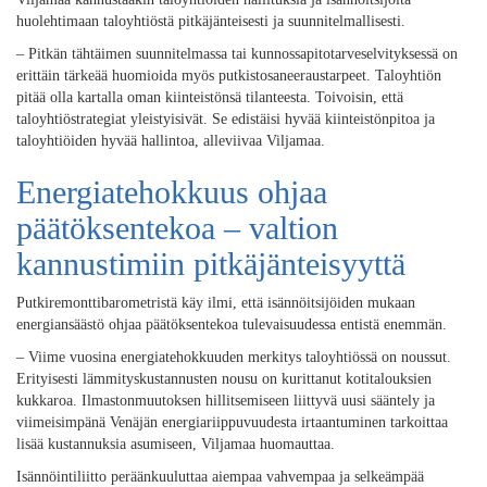
huolehtimaan taloyhtiöstä pitkäjänteisesti ja suunnitelmallisesti.
– Pitkän tähtäimen suunnitelmassa tai kunnossapitotarveselvityksessä on
erittäin tärkeää huomioida myös putkistosaneeraustarpeet. Taloyhtiön
pitää olla kartalla oman kiinteistönsä tilanteesta. Toivoisin, että
taloyhtiöstrategiat yleistyisivät. Se edistäisi hyvää kiinteistönpitoa ja
taloyhtiöiden hyvää hallintoa, alleviivaa Viljamaa.
Energiatehokkuus ohjaa
päätöksentekoa – valtion
kannustimiin pitkäjänteisyyttä
Putkiremonttibarometristä käy ilmi, että isännöitsijöiden mukaan
energiansäästö ohjaa päätöksentekoa tulevaisuudessa entistä enemmän.
– Viime vuosina energiatehokkuuden merkitys taloyhtiössä on noussut.
Erityisesti lämmityskustannusten nousu on kurittanut kotitalouksien
kukkaroa. Ilmastonmuutoksen hillitsemiseen liittyvä uusi sääntely ja
viimeisimpänä Venäjän energiariippuvuudesta irtaantuminen tarkoittaa
lisää kustannuksia asumiseen, Viljamaa huomauttaa.
Isännöintiliitto peräänkuuluttaa aiempaa vahvempaa ja selkeämpää