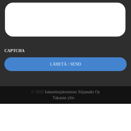
CAPTCHA
© 2026
Isännöitsijätoimisto Siljamäki Oy
Takaisin ylös