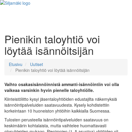
Pienikin taloyhtiö voi
löytää isännöitsijän
Etusivu
Uutiset
Pienikin taloyhtiö voi löytää isännöitsijän
Vaihto osakasisännöinnistä ammatti-isännöintiin voi olla
vaikeaa varsinkin hyvin pienelle taloyhtiölle.
Kiinteistöliitto kysyi jäsentaloyhtiöiden edustajilta näkemyksiä
isännöintipalveluiden saatavuudesta. Kysely kohdistettiin
korkeintaan 10 huoneiston yhtiöihin kaikkialla Suomessa.
Tulosten perusteella isännöintipalveluiden saatavuus on
keskimäärin kohtalaista, mutta vaihtelee huomattavasti
olosuhteiden mukaan. Pienimpien (1–5 asuntoa) yhtiöiden oli