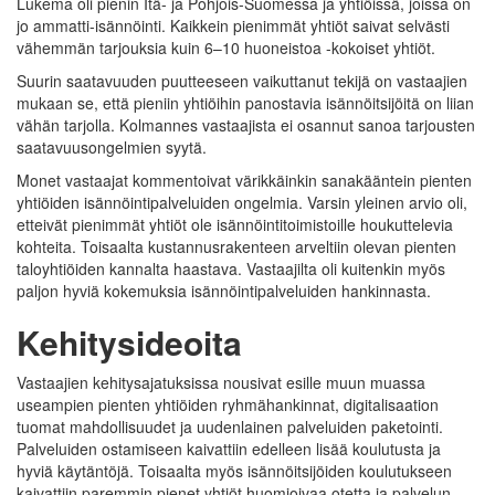
Lukema oli pienin Itä- ja Pohjois-Suomessa ja yhtiöissä, joissa on
jo ammatti-isännöinti. Kaikkein pienimmät yhtiöt saivat selvästi
vähemmän tarjouksia kuin 6–10 huoneistoa -kokoiset yhtiöt.
Suurin saatavuuden puutteeseen vaikuttanut tekijä on vastaajien
mukaan se, että pieniin yhtiöihin panostavia isännöitsijöitä on liian
vähän tarjolla. Kolmannes vastaajista ei osannut sanoa tarjousten
saatavuusongelmien syytä.
Monet vastaajat kommentoivat värikkäinkin sanakääntein pienten
yhtiöiden isännöintipalveluiden ongelmia. Varsin yleinen arvio oli,
etteivät pienimmät yhtiöt ole isännöintitoimistoille houkuttelevia
kohteita. Toisaalta kustannusrakenteen arveltiin olevan pienten
taloyhtiöiden kannalta haastava. Vastaajilta oli kuitenkin myös
paljon hyviä kokemuksia isännöintipalveluiden hankinnasta.
Kehitysideoita
Vastaajien kehitysajatuksissa nousivat esille muun muassa
useampien pienten yhtiöiden ryhmähankinnat, digitalisaation
tuomat mahdollisuudet ja uudenlainen palveluiden paketointi.
Palveluiden ostamiseen kaivattiin edelleen lisää koulutusta ja
hyviä käytäntöjä. Toisaalta myös isännöitsijöiden koulutukseen
kaivattiin paremmin pienet yhtiöt huomioivaa otetta ja palvelun