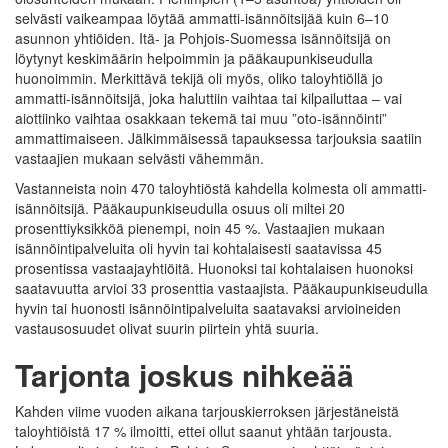
selvästi vaikeampaa löytää ammatti-isännöitsijää kuin 6–10
asunnon yhtiöiden. Itä- ja Pohjois-Suomessa isännöitsijä on
löytynyt keskimäärin helpoimmin ja pääkaupunkiseudulla
huonoimmin. Merkittävä tekijä oli myös, oliko taloyhtiöllä jo
ammatti-isännöitsijä, joka haluttiin vaihtaa tai kilpailuttaa – vai
aiottiinko vaihtaa osakkaan tekemä tai muu ”oto-isännöinti”
ammattimaiseen. Jälkimmäisessä tapauksessa tarjouksia saatiin
vastaajien mukaan selvästi vähemmän.
Vastanneista noin 470 taloyhtiöstä kahdella kolmesta oli ammatti-
isännöitsijä. Pääkaupunkiseudulla osuus oli miltei 20
prosenttiyksikköä pienempi, noin 45 %. Vastaajien mukaan
isännöintipalveluita oli hyvin tai kohtalaisesti saatavissa 45
prosentissa vastaajayhtiöitä. Huonoksi tai kohtalaisen huonoksi
saatavuutta arvioi 33 prosenttia vastaajista. Pääkaupunkiseudulla
hyvin tai huonosti isännöintipalveluita saatavaksi arvioineiden
vastausosuudet olivat suurin piirtein yhtä suuria.
Tarjonta joskus nihkeää
Kahden viime vuoden aikana tarjouskierroksen järjestäneistä
taloyhtiöistä 17 % ilmoitti, ettei ollut saanut yhtään tarjousta.