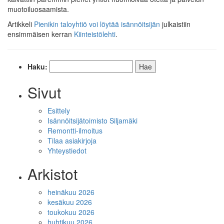
muotoiluosaamista.
Artikkeli
Pienikin taloyhtiö voi löytää isännöitsijän
julkaistiin
ensimmäisen kerran
Kiinteistölehti
.
Haku:
Sivut
Esittely
Isännöitsijätoimisto Siljamäki
Remontti-ilmoitus
Tilaa asiakirjoja
Yhteystiedot
Arkistot
heinäkuu 2026
kesäkuu 2026
toukokuu 2026
huhtikuu 2026