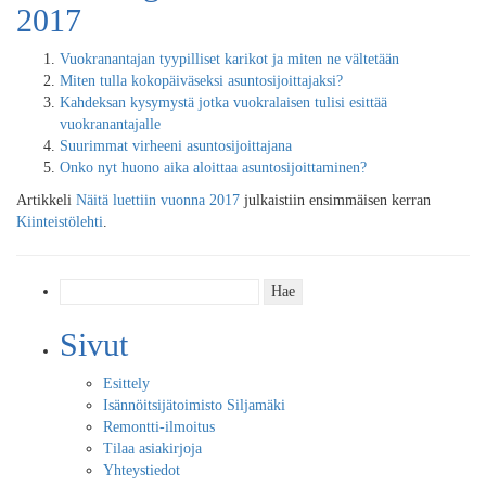
2017
Vuokranantajan tyypilliset karikot ja miten ne vältetään
Miten tulla kokopäiväseksi asuntosijoittajaksi?
Kahdeksan kysymystä jotka vuokralaisen tulisi esittää
vuokranantajalle
Suurimmat virheeni asuntosijoittajana
Onko nyt huono aika aloittaa asuntosijoittaminen?
Artikkeli
Näitä luettiin vuonna 2017
julkaistiin ensimmäisen kerran
Kiinteistölehti
.
Haku:
Sivut
Esittely
Isännöitsijätoimisto Siljamäki
Remontti-ilmoitus
Tilaa asiakirjoja
Yhteystiedot