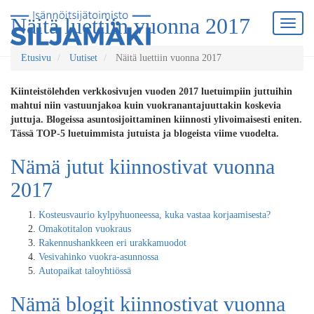
Näitä luettiin vuonna 2017
Etusivu
Uutiset
Näitä luettiin vuonna 2017
Kiinteistölehden verkkosivujen vuoden 2017 luetuimpiin juttuihin
mahtui niin vastuunjakoa kuin vuokranantajuuttakin koskevia
juttuja. Blogeissa asuntosijoittaminen kiinnosti ylivoimaisesti eniten.
Tässä TOP-5 luetuimmista jutuista ja blogeista viime vuodelta.
Nämä jutut kiinnostivat vuonna
2017
Kosteusvaurio kylpyhuoneessa, kuka vastaa korjaamisesta?
Omakotitalon vuokraus
Rakennushankkeen eri urakkamuodot
Vesivahinko vuokra-asunnossa
Autopaikat taloyhtiössä
Nämä blogit kiinnostivat vuonna