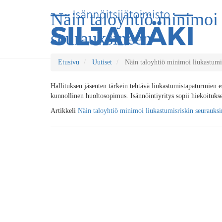
Näin taloyhtiö minimoi 
seurauksineen
Etusivu
Uutiset
Näin taloyhtiö minimoi liukastumi
Hallituksen jäsenten tärkein tehtävä liukastumistapaturmien es
kunnollinen huoltosopimus. Isännöintiyritys sopii hiekoituks
Artikkeli
Näin taloyhtiö minimoi liukastumisriskin seurauks