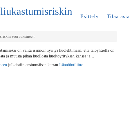
liukastumisriskin
Esittely
Tilaa asia
sriskin seurauksineen
tämiseksi on valita isännöintiyritys huolehtimaan, että taloyhtiöllä on
esta ja muusta pihan huollosta huoltoyrityksen kanssa ja…
ineen
julkaistiin ensimmäisen kerran
Isännöintiliitto
.