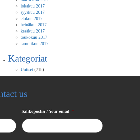
lokakuu 2017
syyskuu 2017
elokuu 2017
heinäkuu 2017
kesäkuu 2017
toukokuu 2017
tammikuu 2017
Kategoriat
Uutiset
(718)
ntact us
Sähköpostisi / Your email
*