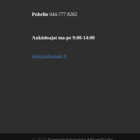
Puhelin
044-777 8282
Aukioloajat
ma-pe 9:00-14:00
info(a)siljamaki.fi
© 2026
Isännöitsijätoimisto Siljamäki Oy