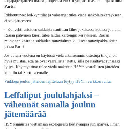
lahjapaperijätteen määrää, ohjeistaa HSY:n ympäristöasiantuntija
Minna
Partti
.
Rikkoutuneet led-kynttilät ja valosarjat tulee viedä sähkölaitekeräykseen,
ei sekajätteeseen.
– Konvehtirasioiden suklaista nautitaan lähes jokaisessa kodissa jouluna.
Rasian pahvinen kuori tulee laittaa kartongin keräykseen. Rasian
muovinen kääre ja suklaiden muovialusta kuuluvat muovipakkauksiin,
jatkaa Partti.
Jos uutena vuotena on käytössä vielä aikaisemmin ostettuja tinoja, on
hyvä muistaa, että ne ovat vaarallista jätettä, sillä ne sisältävät runsaasti
lyijyä. Käytetyt tinat tulee viedä maksutta HSY:n vaarallisten jätteiden
konttiin tai Sortti-asemalle.
Vinkkejä joulun jätteiden lajitteluun löytyy HSY:n verkkosivuilta
.
Leffaliput joululahjaksi –
vähennät samalla joulun
jätemäärää
HSY kannustaa viettämään ekologisesti kestävämpiä juhlapäiviä, ilman