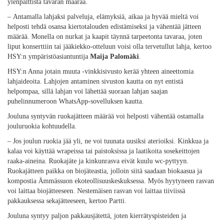
ylenpalttista tavaran määrää.
– Antamalla lahjaksi palveluja, elämyksiä, aikaa ja hyvää mieltä voi
helposti tehdä osansa kiertotalouden edistämiseksi ja vähentää jätteen
määrää. Monella on nurkat ja kaapit täynnä tarpeetonta tavaraa, joten
liput konserttiin tai jääkiekko-otteluun voisi olla tervetullut lahja, kertoo
HSY:n ympäristöasiantuntija
Maija Palomäki
.
HSY:n Anna jotain muuta -vinkkisivusto kerää yhteen aineettomia
lahjaideoita. Lahjojen antaminen sivuston kautta on nyt entistä
helpompaa, sillä lahjan voi lähettää suoraan lahjan saajan
puhelinnumeroon WhatsApp-sovelluksen kautta.
Jouluna syntyvän ruokajätteen määrää voi helposti vähentää ostamalla
jouluruokia kohtuudella.
– Jos joulun ruokia jää yli, ne voi tuunata uusiksi aterioiksi. Kinkkua ja
kalaa voi käyttää wrapeissa tai paistoksissa ja laatikoita sosekeittojen
raaka-aineina. Ruokajäte ja kinkunrasva eivät kuulu wc-pyttyyn.
Ruokajätteen paikka on biojäteastia, jolloin siitä saadaan biokaasua ja
kompostia Ämmässuon ekoteollisuuskeskuksessa. Myös hyytyneen rasvan
voi laittaa biojätteeseen. Nestemäisen rasvan voi laittaa tiiviissä
pakkauksessa sekajätteeseen, kertoo Partti.
Jouluna syntyy paljon pakkausjätettä, joten kierrätyspisteiden ja