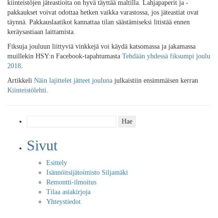
kiinteistöjen jäteastioita on hyvä täyttää maltilla. Lahjapaperit ja -
pakkaukset voivat odottaa hetken vaikka varastossa, jos jäteastiat ovat
täynnä. Pakkauslaatikot kannattaa tilan säästämiseksi litistää ennen
keräysastiaan laittamista.
Fiksuja jouluun liittyviä vinkkejä voi käydä katsomassa ja jakamassa
muillekin HSY:n Facebook-tapahtumasta
Tehdään yhdessä fiksumpi joulu
2018
.
Artikkeli
Näin lajittelet jätteet jouluna
julkaistiin ensimmäisen kerran
Kiinteistölehti
.
Haku:
Sivut
Esittely
Isännöitsijätoimisto Siljamäki
Remontti-ilmoitus
Tilaa asiakirjoja
Yhteystiedot