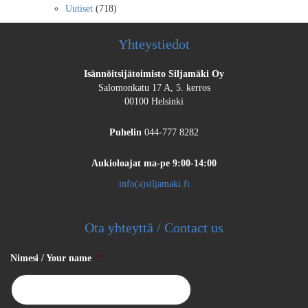
Uutiset
(718)
Yhteystiedot
Isännöitsijätoimisto Siljamäki Oy
Salomonkatu 17 A, 5. kerros
00100 Helsinki
Puhelin
044-777 8282
Aukioloajat
ma-pe 9:00-14:00
info(a)siljamaki.fi
Ota yhteyttä / Contact us
Nimesi / Your name
*