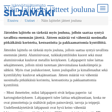
Näin lajittelet jätteet jouluna
Etusivu
Uutiset
Näin lajittelet jätteet jouluna
Jätteiden lajittelu on tärkeää myös jouluna, jolloin saattaa syntyä
tavallista enemmän jätettä. Jätteen määrää voi vähentää suosimalla
pitkäikäisiä koristeita, kestoastioita ja pakkaamattomia kynttilöitä.
Jätteiden lajittelu on tärkeää myös jouluna, jolloin saattaa syntyä tavallista
enemmän jätettä. Alumiinivuoat, tuikkukynttilöiden kuoret sekä muut
alumiiniroskat kuuluvat metallin keräykseen. Lahjapaperit tulee laittaa
sekajätteeseen, jolloin niistä tuotetaan jätevoimalassa kaukolämpöä ja
sähköä. Myös risat joulukoristeet, kuten joulupallot ja kimallenauhat sekä
kynttilälyhty kuuluvat sekajäteastiaan. Jätteen määrää voi vähentää
suosimalla pitkäikäisiä koristeita, kestoastioita ja pakkaamattomia
kynttilöitä.
– Moni ihmettelee, miksi lahjapaperit eivät kelpaa paperin- tai
kartonginkeräykseen. Lahjapaperit tulee laittaa sekajäteastiaan, koska ne
ovat pinnoitettuja ja sisältävät paljon painovärejä, tarroja ja teippejä.
Uudelleenkäytettävät lahjapussit ovat hyvä keino vähentää