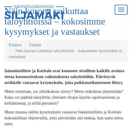
Näin korona vaikuttaa
taloyhtiöissä – kokosimme
kysymykset ja vastaukset
Etusivu
Uutiset
Näin korona vaikuttaa taloyhtiöissä – kokosimme kysymykset ja
vastaukset
Isännöintiliitto ja Kotitalo ovat koonneet sivuilleen kaikille avointa
tietoa koronaviruksen vaikutuksesta taloyhtiöihin. Päivittyvät
artikkelit vastaavat kysymyksiin, joita poikkeustilanteeseen liittyy.
Miten toimitaan, jos yhtiökokous siirtyy? Miten etäkokous järjestetään?
Kuka voi päättää taloyhtiön yhteisten tilojen
käytön rajoittamisesta ja
kieltämisestä, ja millä perustein?
Muun muassa näihin kysymyksiin vastaavat Isännöintiliitto ja Kotitalo
kokoamillaan ohjesivuilla, joita päivitetään sitä mukaa, kun uutta tietoa
tulee.