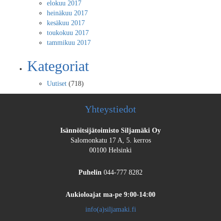
elokuu 2017
heinäkuu 2017
kesäkuu 2017
toukokuu 2017
tammikuu 2017
Kategoriat
Uutiset
(718)
Yhteystiedot
Isännöitsijätoimisto Siljamäki Oy
Salomonkatu 17 A, 5. kerros
00100 Helsinki
Puhelin
044-777 8282
Aukioloajat
ma-pe 9:00-14:00
info(a)siljamaki.fi