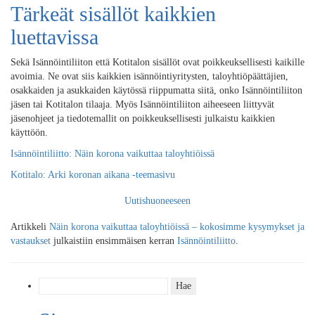
Tärkeät sisällöt kaikkien
luettavissa
Sekä Isännöintiliiton että Kotitalon sisällöt ovat poikkeuksellisesti kaikille
avoimia. Ne ovat siis kaikkien isännöintiyritysten, taloyhtiöpäättäjien,
osakkaiden ja asukkaiden käytössä riippumatta siitä, onko Isännöintiliiton
jäsen tai Kotitalon tilaaja. Myös Isännöintiliiton aiheeseen liittyvät
jäsenohjeet ja tiedotemallit on poikkeuksellisesti julkaistu kaikkien
käyttöön.
Isännöintiliitto: Näin korona vaikuttaa taloyhtiöissä
Kotitalo: Arki koronan aikana -teemasivu
Uutishuoneeseen
Artikkeli
Näin korona vaikuttaa taloyhtiöissä – kokosimme kysymykset ja
vastaukset
julkaistiin ensimmäisen kerran
Isännöintiliitto
.
Haku: