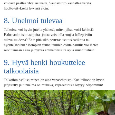
voidaan päättää yhteissaunalla. Saunavuoro kannattaa varata
huoltoyritykseltä hyvissä ajoin.
8. Unelmoi tulevaa
Talkoissa voi hyvin jutella yhdessä, miten pihaa voisi kehittää.
Halutaanko istuttaa puita, joista voisi olla suojaa hellepäiviin
tulevaisuudessa? Entä pitäisikö perustaa istutuslaatikoita tai
hyönteishotelli? Isompien suunnitelmien osalta hallitus voi lähteä
selvittämään asiaa ja pyytää ammattilaisilta apua suunnitteluun.
9. Hyvä henki houkuttelee
talkoolaisia
Talkoihin osallistuminen on aina vapaaehtoista. Kun talkoot on hyvin
järjestetty ja tunnelma on mukava, vapaaehtoisia löytyy helpommin!