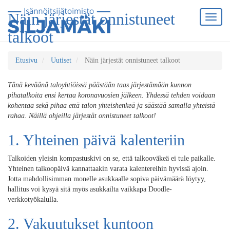
Näin järjestät onnistuneet
talkoot
Etusivu
Uutiset
Näin järjestät onnistuneet talkoot
Tänä keväänä taloyhtiöissä päästään taas järjestämään kunnon
pihatalkoita ensi kertaa koronavuosien jälkeen. Yhdessä tehden voidaan
kohentaa sekä pihaa että talon yhteishenkeä ja säästää samalla yhteistä
rahaa. Näillä ohjeilla järjestät onnistuneet talkoot!
1. Yhteinen päivä kalenteriin
Talkoiden yleisin kompastuskivi on se, että talkooväkeä ei tule paikalle.
Yhteinen talkoopäivä kannattaakin varata kalentereihin hyvissä ajoin.
Jotta mahdollisimman monelle asukkaalle sopiva päivämäärä löytyy,
hallitus voi kysyä sitä myös asukkailta vaikkapa Doodle-
verkkotyökalulla.
2. Vakuutukset kuntoon