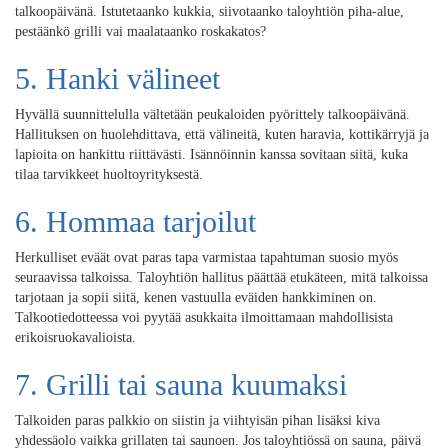
talkoopäivänä. Istutetaanko kukkia, siivotaanko taloyhtiön piha-alue,
pestäänkö grilli vai maalataanko roskakatos?
5. Hanki välineet
Hyvällä suunnittelulla vältetään peukaloiden pyörittely talkoopäivänä.
Hallituksen on huolehdittava, että välineitä, kuten haravia, kottikärryjä ja
lapioita on hankittu riittävästi. Isännöinnin kanssa sovitaan siitä, kuka
tilaa tarvikkeet huoltoyrityksestä.
6. Hommaa tarjoilut
Herkulliset eväät ovat paras tapa varmistaa tapahtuman suosio myös
seuraavissa talkoissa. Taloyhtiön hallitus päättää etukäteen, mitä talkoissa
tarjotaan ja sopii siitä, kenen vastuulla eväiden hankkiminen on.
Talkootiedotteessa voi pyytää asukkaita ilmoittamaan mahdollisista
erikoisruokavalioista.
7. Grilli tai sauna kuumaksi
Talkoiden paras palkkio on siistin ja viihtyisän pihan lisäksi kiva
yhdessäolo vaikka grillaten tai saunoen. Jos taloyhtiössä on sauna, päivä