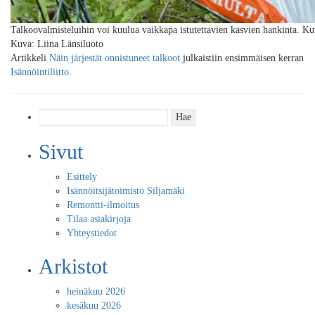
Talkoovalmisteluihin voi kuulua vaikkapa istutettavien kasvien hankinta. Kuv
Kuva: Liina Länsiluoto
Artikkeli
Näin järjestät onnistuneet talkoot
julkaistiin ensimmäisen kerran
Isännöintiliitto
.
Haku:
Sivut
Esittely
Isännöitsijätoimisto Siljamäki
Remontti-ilmoitus
Tilaa asiakirjoja
Yhteystiedot
Arkistot
heinäkuu 2026
kesäkuu 2026