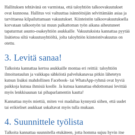
Hallituksen tehtävänä on varmistaa, että taloyhtiön talkoovakuutukset
ovat kunnossa. Hallitus voi valtuuttaa isännöitsijän selvittämään asiaa ja
tarvittaessa kilpailuttamaan vakuutukset. Kiinteistön talkoovakuutuksella
korvataan talkootyön tai muun palkattoman työn aikana aiheutuneet
tapaturmat asunto-osakeyhtiön asukkaille. Vakuutuksista kannattaa pyytää
lisätietoa siltä vakuutusyhtiöltä, jolta taloyhtiön kiinteistövakuutus on
otettu.
3. Levitä sanaa!
Talkoista kannattaa kertoa asukkaille montaa eri reittiä: taloyhtiön
ilmoitustaulun ja vaikkapa sähköistä palvelukanavaa pitkin lähetetyn
kutsun lisäksi mahdollinen Facebook- tai WhatsApp-ryhmä ovat hyviä
paikkoja kutsua ihmisiä koolle. Ja kutsua kannattaa ehdottomasi levittää
myös lenkkisaunan tai pihaparlamentin kautta!
Kannattaa myös miettiä, miten voi madaltaa kynnystä siihen, että uudet
tai erikieliset asukkaat uskaltavat myös tulla mukaan.
4. Suunnittele työlista
Talkoita kannattaa suunnitella etukäteen, jotta homma sujuu hyvin itse