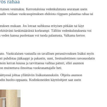
yös rahaa
ttainen vesimaksu. Kerrostaloissa vedenkulutusta seurataan usein
kkaalle voidaan vuokrasopimuksen ehdoista riippuen palauttaa rahaa tai
uksen mukaan. Jos lotraat suihkussa erityisen pitkään tai käyt
rkittävästi keskimääräistä korkeampi. Tällöin vedenkulutuksesta voi
ys veden kanssa puolestaan voi tuoda palautusta, Valkama kertoo.
uto. Vuokralaisen vastuulla on tavallisen perussiivouksen lisäksi myös
ti puhdistaa jääkaappi ja pakastin, uuni, liesituulettimen rasvasuodatin
oin kerran kuussa ja tarvittaessa vaihtaa patteri, ellei asunnon
on muistettava ilmoittaa vuokranantajalle heti.
ttyessä johtaa yllättäviin lisäkustannuksiin. Ohjeita asunnon
odin huolto-oppaasta. Kodinkoneiden käyttöohjeet saat usein