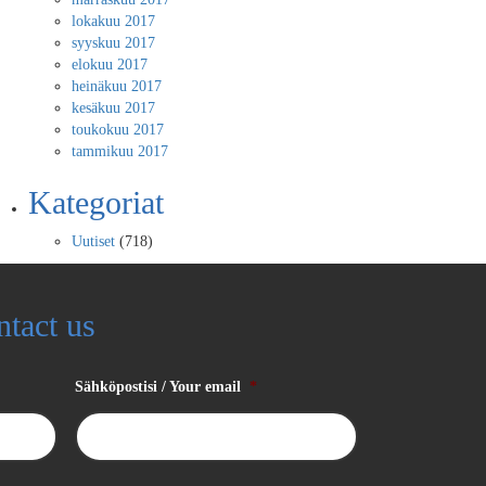
lokakuu 2017
syyskuu 2017
elokuu 2017
heinäkuu 2017
kesäkuu 2017
toukokuu 2017
tammikuu 2017
Kategoriat
Uutiset
(718)
ntact us
Sähköpostisi / Your email
*