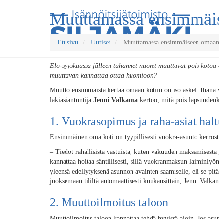
Muuttamassa ensimmäis
Etusivu
Uutiset
Muuttamassa ensimmäiseen omaan 
Elo-syyskuussa jälleen tuhannet nuoret muuttavat pois kotoa
muuttavan kannattaa ottaa huomioon?
Muutto ensimmäistä kertaa omaan kotiin on iso askel. Ihana 
lakiasiantuntija
Jenni Valkama
kertoo, mitä pois lapsuudenk
1. Vuokrasopimus ja raha-asiat hal
Ensimmäinen oma koti on tyypillisesti vuokra-asunto kerrost
– Tiedot rahallisista vastuista, kuten vakuuden maksamisesta
kannattaa hoitaa säntillisesti, sillä vuokranmaksun laiminl
yleensä edellytyksenä asunnon avainten saamiselle, eli se pi
juoksemaan tililtä automaattisesti kuukausittain, Jenni Valka
2. Muuttoilmoitus taloon
Muuttoilmoitus taloon kannattaa tehdä hyvissä ajoin. Jos asunt