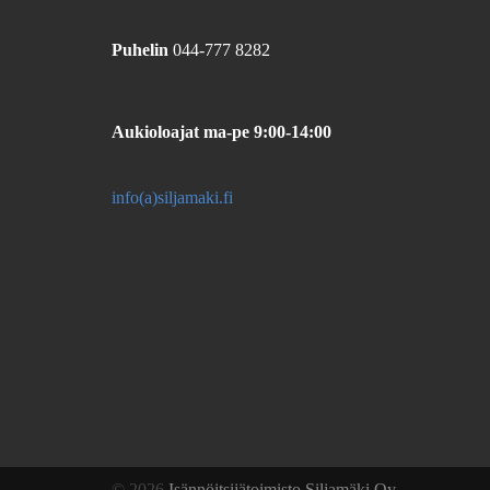
Puhelin
044-777 8282
Aukioloajat
ma-pe 9:00-14:00
info(a)siljamaki.fi
© 2026
Isännöitsijätoimisto Siljamäki Oy