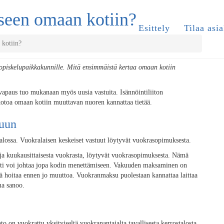
een omaan kotiin?
Esittely
Tilaa asia
kotiin?
 opiskelupaikkakunnille. Mitä ensimmäistä kertaa omaan kotiin
vapaus tuo mukanaan myös uusia vastuita. Isännöintiliiton
otoa omaan kotiin muuttavan nuoren kannattaa tietää.
tuun
alossa. Vuokralaisen keskeiset vastuut löytyvät vuokrasopimuksesta.
 ja kuukausittaisesta vuokrasta, löytyvät vuokrasopimuksesta. Nämä
yönti voi johtaa jopa kodin menettämiseen. Vakuuden maksaminen on
tää hoitaa ennen jo muuttoa. Vuokranmaksu puolestaan kannattaa laittaa
ma sanoo.
o on vuokrattu yksityiseltä vuokranantajalta tavallisesta kerrostalosta,