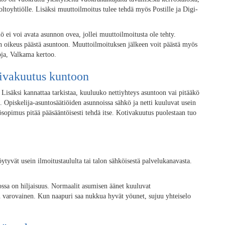
oltoyhtiölle. Lisäksi muuttoilmoitus tulee tehdä myös Postille ja Digi-
ö ei voi avata asunnon ovea, jollei muuttoilmoitusta ole tehty.
 on oikeus päästä asuntoon. Muuttoilmoituksen jälkeen voit päästä myös
oja, Valkama kertoo.
tivakuutus kuntoon
isäksi kannattaa tarkistaa, kuuluuko nettiyhteys asuntoon vai pitääkö
. Opiskelija-asuntosäätiöiden asunnoissa sähkö ja netti kuuluvat usein
sopimus pitää pääsääntöisesti tehdä itse. Kotivakuutus puolestaan tuo
öytyvät usein ilmoitustaululta tai talon sähköisestä palvelukanavasta.
ossa on hiljaisuus. Normaalit asumisen äänet kuuluvat
en varovainen. Kun naapuri saa nukkua hyvät yöunet, sujuu yhteiselo