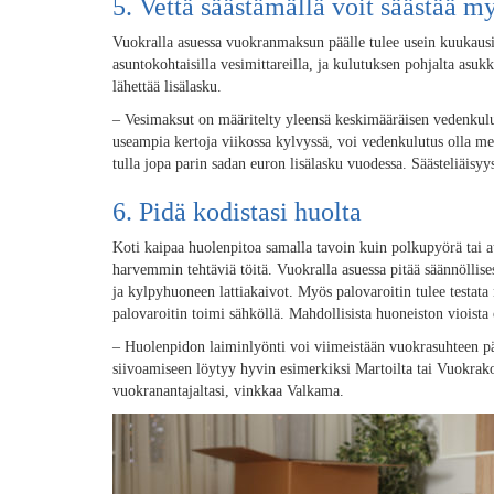
5. Vettä säästämällä voit säästää m
Vuokralla asuessa vuokranmaksun päälle tulee usein kuukausi
asuntokohtaisilla vesimittareilla, ja kulutuksen pohjalta asu
lähettää lisälasku.
– Vesimaksut on määritelty yleensä keskimääräisen vedenkulut
useampia kertoja viikossa kylvyssä, voi vedenkulutus olla me
tulla jopa parin sadan euron lisälasku vuodessa. Säästeliäisy
6. Pidä kodistasi huolta
Koti kaipaa huolenpitoa samalla tavoin kuin polkupyörä tai a
harvemmin tehtäviä töitä. Vuokralla asuessa pitää säännöllises
ja kylpyhuoneen lattiakaivot. Myös palovaroitin tulee testata n
palovaroitin toimi sähköllä. Mahdollisista huoneiston vioista 
– Huolenpidon laiminlyönti voi viimeistään vuokrasuhteen pää
siivoamiseen löytyy hyvin esimerkiksi Martoilta tai Vuokrak
vuokranantajaltasi, vinkkaa Valkama.