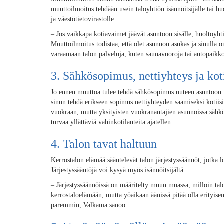
muuttoilmoitus tehdään usein taloyhtiön isännöitsijälle tai hu
ja väestötietovirastolle.
– Jos vaikkapa kotiavaimet jäävät asuntoon sisälle, huoltoyhti
Muuttoilmoitus todistaa, että olet asunnon asukas ja sinulla
varaamaan talon palveluja, kuten saunavuoroja tai autopaikk
3. Sähkösopimus, nettiyhteys ja ko
Jo ennen muuttoa tulee tehdä sähkösopimus uuteen asuntoon. L
sinun tehdä erikseen sopimus nettiyhteyden saamiseksi kotiisi
vuokraan, mutta yksityisten vuokranantajien asunnoissa sähkö
turvaa yllättäviä vahinkotilanteita ajatellen.
4. Talon tavat haltuun
Kerrostalon elämää sääntelevät talon järjestyssäännöt, jotka l
Järjestyssääntöjä voi kysyä myös isännöitsijältä.
– Järjestyssäännöissä on määritelty muun muassa, milloin tal
kerrostaloelämään, mutta yöaikaan äänissä pitää olla erityis
paremmin, Valkama sanoo.