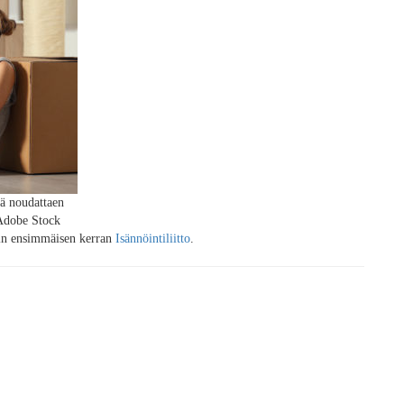
jä noudattaen
Adobe Stock
iin ensimmäisen kerran
Isännöintiliitto
.