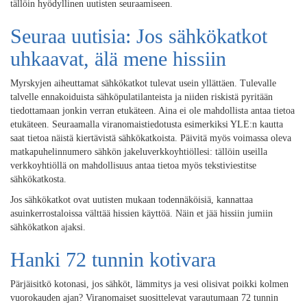
tällöin hyödyllinen uutisten seuraamiseen.
Seuraa uutisia: Jos sähkökatkot
uhkaavat, älä mene hissiin
Myrskyjen aiheuttamat sähkökatkot tulevat usein yllättäen. Tulevalle
talvelle ennakoiduista sähköpulatilanteista ja niiden riskistä pyritään
tiedottamaan jonkin verran etukäteen. Aina ei ole mahdollista antaa tietoa
etukäteen. Seuraamalla viranomaistiedotusta esimerkiksi YLE:n kautta
saat tietoa näistä kiertävistä sähkökatkoista. Päivitä myös voimassa oleva
matkapuhelinnumero sähkön jakeluverkkoyhtiöllesi: tällöin useilla
verkkoyhtiöllä on mahdollisuus antaa tietoa myös tekstiviestitse
sähkökatkosta.
Jos sähkökatkot ovat uutisten mukaan todennäköisiä, kannattaa
asuinkerrostaloissa välttää hissien käyttöä. Näin et jää hissiin jumiin
sähkökatkon ajaksi.
Hanki 72 tunnin kotivara
Pärjäisitkö kotonasi, jos sähköt, lämmitys ja vesi olisivat poikki kolmen
vuorokauden ajan? Viranomaiset suosittelevat varautumaan 72 tunnin