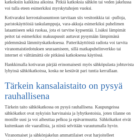
katkoksiin kaikkina aikoina. Pitkiä katkoksia sähkön tai veden jakelussa
voi tulla eteen esimerkiksi myrskytuhojen vuoksi.
Kotivaraksi kerrostaloasuntoon tarvitaan siis vesitonkkia tai -pulloja,
paristokäyttöisiä taskulamppuja, vara-akkuja esimerkiksi puhelimen
lataamiseen sekä ruokaa, jota ei tarvitse kypsentää. Lisäksi lämpimät
peitot tai esimerkiksi makuupussit auttavat pysymään lämpimänä
pidemmässä lämmityskatkoksessa. Patterikäyttöistä radiota voi tarvita
viranomaistiedotuksen seuraamiseen, sillä matkapuhelinverkko tai
internet ei välttämättä ole pitkässä katkoksessa käytössä.
Hankkimalla kotivaran pärjää erinomaisesti myös sähköpulasta johtuvista
lyhyissä sähkökatkoissa, koska ne kestävät pari tuntia kerrallaan.
Tärkein kansalaistaito on pysyä
rauhallisena
Tärkein taito sähkökatkossa on pysyä rauhallisena. Kaupungeissa
sähkökatkot ovat nykyisin harvinaisia ja lyhytkestoisia, joten tilanne on
monille uusi ja voi aiheuttaa pelkoa ja epävarmuutta. Sähkökatkot eivät
kuitenkaan ole vaarallisia, ja niistä selvitään varautumalla hyvin.
Viranomaiset ja sähkönjakelun ammattilaiset ovat harjoitelleet