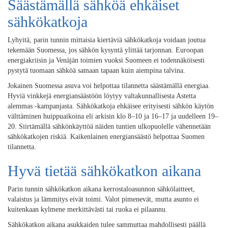
Säästämällä sähköä ehkäiset
sähkökatkoja
Lyhyitä, parin tunnin mittaisia kiertäviä sähkökatkoja voidaan joutua
tekemään Suomessa, jos sähkön kysyntä ylittää tarjonnan. Euroopan
energiakriisin ja Venäjän toimien vuoksi Suomeen ei todennäköisesti
pystytä tuomaan sähköä samaan tapaan kuin aiempina talvina.
Jokainen Suomessa asuva voi helpottaa tilannetta säästämällä energiaa.
Hyviä vinkkejä energiansäästöön löytyy valtakunnallisesta Astetta
alemmas -kampanjasta. Sähkökatkoja ehkäisee erityisesti sähkön käytön
välttäminen huippuaikoina eli arkisin klo 8–10 ja 16–17 ja uudelleen 19–
20. Siirtämällä sähkönkäyttöä näiden tuntien ulkopuolelle vähennetään
sähkökatkojen riskiä. Kaikenlainen energiansäästö helpottaa Suomen
tilannetta.
Hyvä tietää sähkökatkon aikana
Parin tunnin sähkökatkon aikana kerrostaloasunnon sähkölaitteet,
valaistus ja lämmitys eivät toimi. Valot pimenevät, mutta asunto ei
kuitenkaan kylmene merkittävästi tai ruoka ei pilaannu.
Sähkökatkon aikana asukkaiden tulee sammuttaa mahdollisesti päällä