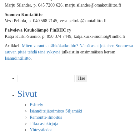
Marju Silander, p. 045 7200 626, marju.silander@omakotiliitto.fi
Suomen Kuntaliitto
Vesa Peltola, p. 040 568 7145, vesa.peltola@kuntaliitto.fi
Palveleva Kaukolämpö FinDHC ry
Katja Kurki-Suonio, p. 050 374 7449, katja.kurki-suonio@findhc.fi
Artikkeli
Miten varautua sähkökatkoihin? Nämä asiat jokaisen Suomessa
asuvan pitää tehdä tänä syksynä
julkaistiin ensimmäisen kerran
Isännöintiliitto
.
Haku:
Sivut
Esittely
Isännöitsijätoimisto Siljamäki
Remontti-ilmoitus
Tilaa asiakirjoja
Yhteystiedot