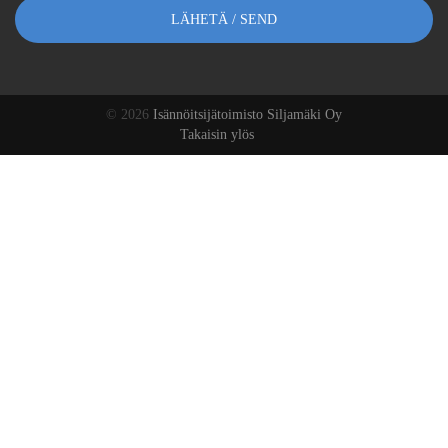
© 2026
Isännöitsijätoimisto Siljamäki Oy
Takaisin ylös