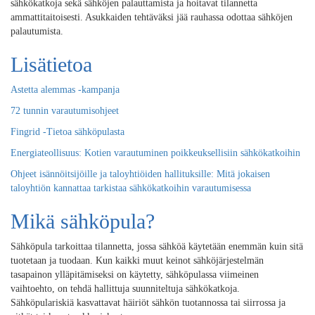
sähkökatkoja sekä sähköjen palauttamista ja hoitavat tilannetta
ammattitaitoisesti. Asukkaiden tehtäväksi jää rauhassa odottaa sähköjen
palautumista.
Lisätietoa
Astetta alemmas -kampanja
72 tunnin varautumisohjeet
Fingrid -Tietoa sähköpulasta
Energiateollisuus: Kotien varautuminen poikkeuksellisiin sähkökatkoihin
Ohjeet isännöitsijöille ja taloyhtiöiden hallituksille: Mitä jokaisen
taloyhtiön kannattaa tarkistaa sähkökatkoihin varautumisessa
Mikä sähköpula?
Sähköpula tarkoittaa tilannetta, jossa sähköä käytetään enemmän kuin sitä
tuotetaan ja tuodaan. Kun kaikki muut keinot sähköjärjestelmän
tasapainon ylläpitämiseksi on käytetty, sähköpulassa viimeinen
vaihtoehto, on tehdä hallittuja suunniteltuja sähkökatkoja.
Sähköpulariskiä kasvattavat häiriöt sähkön tuotannossa tai siirrossa ja