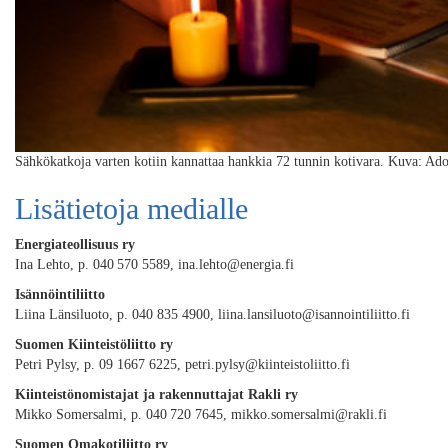
Sähkökatkoja varten kotiin kannattaa hankkia 72 tunnin kotivara. Kuva: Ad
Lisätietoja medialle
Energiateollisuus ry
Ina Lehto, p. 040 570 5589, ina.lehto@energia.fi
Isännöintiliitto
Liina Länsiluoto, p. 040 835 4900, liina.lansiluoto@isannointiliitto.fi
Suomen Kiinteistöliitto ry
Petri Pylsy, p. 09 1667 6225, petri.pylsy@kiinteistoliitto.fi
Kiinteistönomistajat ja rakennuttajat Rakli ry
Mikko Somersalmi, p. 040 720 7645, mikko.somersalmi@rakli.fi
Suomen Omakotiliitto ry