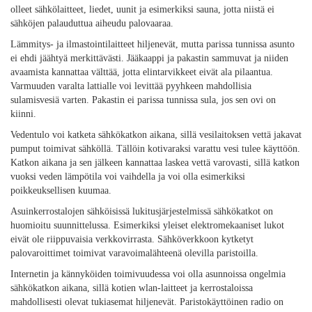
olleet sähkölaitteet, liedet, uunit ja esimerkiksi sauna, jotta niistä ei
sähköjen palauduttua aiheudu palovaaraa.
Lämmitys- ja ilmastointilaitteet hiljenevät, mutta parissa tunnissa asunto
ei ehdi jäähtyä merkittävästi. Jääkaappi ja pakastin sammuvat ja niiden
avaamista kannattaa välttää, jotta elintarvikkeet eivät ala pilaantua.
Varmuuden varalta lattialle voi levittää pyyhkeen mahdollisia
sulamisvesiä varten. Pakastin ei parissa tunnissa sula, jos sen ovi on
kiinni.
Vedentulo voi katketa sähkökatkon aikana, sillä vesilaitoksen vettä jakavat
pumput toimivat sähköllä. Tällöin kotivaraksi varattu vesi tulee käyttöön.
Katkon aikana ja sen jälkeen kannattaa laskea vettä varovasti, sillä katkon
vuoksi veden lämpötila voi vaihdella ja voi olla esimerkiksi
poikkeuksellisen kuumaa.
Asuinkerrostalojen sähköisissä lukitusjärjestelmissä sähkökatkot on
huomioitu suunnittelussa. Esimerkiksi yleiset elektromekaaniset lukot
eivät ole riippuvaisia verkkovirrasta. Sähköverkkoon kytketyt
palovaroittimet toimivat varavoimalähteenä olevilla paristoilla.
Internetin ja kännyköiden toimivuudessa voi olla asunnoissa ongelmia
sähkökatkon aikana, sillä kotien wlan-laitteet ja kerrostaloissa
mahdollisesti olevat tukiasemat hiljenevät. Paristokäyttöinen radio on