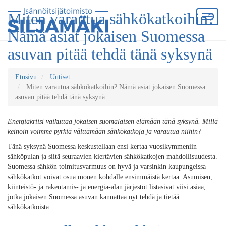
Miten varautua sähkökatkoihin?
Nämä asiat jokaisen Suomessa
asuvan pitää tehdä tänä syksynä
Etusivu
Uutiset
Miten varautua sähkökatkoihin? Nämä asiat jokaisen Suomessa
asuvan pitää tehdä tänä syksynä
Energiakriisi vaikuttaa jokaisen suomalaisen elämään tänä syksynä. Millä
keinoin voimme pyrkiä välttämään sähkökatkoja ja varautua niihin?
Tänä syksynä Suomessa keskustellaan ensi kertaa vuosikymmeniin
sähköpulan ja siitä seuraavien kiertävien sähkökatkojen mahdollisuudesta.
Suomessa sähkön toimitusvarmuus on hyvä ja varsinkin kaupungeissa
sähkökatkot voivat osua monen kohdalle ensimmäistä kertaa. Asumisen,
kiinteistö- ja rakentamis- ja energia-alan järjestöt listasivat viisi asiaa,
jotka jokaisen Suomessa asuvan kannattaa nyt tehdä ja tietää
sähkökatkoista.