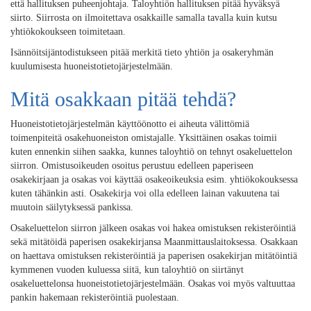
että hallituksen puheenjohtaja. Taloyhtiön hallituksen pitää hyväksyä
siirto. Siirrosta on ilmoitettava osakkaille samalla tavalla kuin kutsu
yhtiökokoukseen toimitetaan.
Isännöitsijäntodistukseen pitää merkitä tieto yhtiön ja osakeryhmän
kuulumisesta huoneistotietojärjestelmään.
Mitä osakkaan pitää tehdä?
Huoneistotietojärjestelmän käyttöönotto ei aiheuta välittömiä
toimenpiteitä osakehuoneiston omistajalle. Yksittäinen osakas toimii
kuten ennenkin siihen saakka, kunnes taloyhtiö on tehnyt osakeluettelon
siirron. Omistusoikeuden osoitus perustuu edelleen paperiseen
osakekirjaan ja osakas voi käyttää osakeoikeuksia esim. yhtiökokouksessa
kuten tähänkin asti. Osakekirja voi olla edelleen lainan vakuutena tai
muutoin säilytyksessä pankissa.
Osakeluettelon siirron jälkeen osakas voi hakea omistuksen rekisteröintiä
sekä mitätöidä paperisen osakekirjansa Maanmittauslaitoksessa. Osakkaan
on haettava omistuksen rekisteröintiä ja paperisen osakekirjan mitätöintiä
kymmenen vuoden kuluessa siitä, kun taloyhtiö on siirtänyt
osakeluettelonsa huoneistotietojärjestelmään. Osakas voi myös valtuuttaa
pankin hakemaan rekisteröintiä puolestaan.