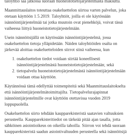
taloyhtiö saa jatkossa suoraan huoneistotietojärjestelmästä maksutta.
Maanmittauslaitos toteuttaa osakeluettelon siirtoa varten palvelun, joka
otetaan käyttöön 1.5.2019. Taloyhtiöt, joilla ei ole käytössään
isännöintijärjestelmää tai jotka muutoin ovat pienehköjä, voivat tässä
vaiheessa liittyä huoneistotietojärjestelmään.
Usein isännöitsijällä on käytössään isännöintijärjestelmä, jossa
osakeluettelon tietoja ylläpidetään. Näiden taloyhtiöiden osalta on
järkevää aloittaa osakeluetteloiden siirrot siinä vaiheessa, kun
osakeluettelon tiedot voidaan siirtää koneellisesti
isännöintijärjestelmästä huoneistotietojärjestelmään; sekä
tietopalvelu huoneistotietojärjestelmästä isännöintijärjestelmään
voidaan ottaa käyttöön.
Käytännössä tämä edellyttää toimenpiteitä sekä Maanmittauslaitokselta
että isännöintijärjestelmätoimittajilta. Tietopalvelurajapinnat
isännöintijärjestelmille ovat käyttöön otettavissa vuoden 2019
loppupuolella.
Osakeluettelon siirto tehdään kaupparekisteristä saatavien valtuuksien
perusteella. Kaupparekisteritiedot on tärkeää pitää ajan tasalla, jotta
sähköinen asiointioikeus on oikeilla tahoilla. Siirron voi tehdä suoraan
kaupparekisteristä saadun asiointivaltuuden perusteella sekä isännöitsijä