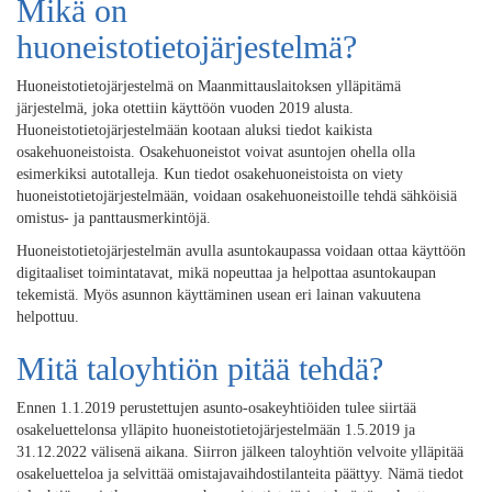
Mikä on
huoneistotietojärjestelmä?
Huoneistotietojärjestelmä on Maanmittauslaitoksen ylläpitämä
järjestelmä, joka otettiin käyttöön vuoden 2019 alusta.
Huoneistotietojärjestelmään kootaan aluksi tiedot kaikista
osakehuoneistoista. Osakehuoneistot voivat asuntojen ohella olla
esimerkiksi autotalleja. Kun tiedot osakehuoneistoista on viety
huoneistotietojärjestelmään, voidaan osakehuoneistoille tehdä sähköisiä
omistus- ja panttausmerkintöjä.
Huoneistotietojärjestelmän avulla asuntokaupassa voidaan ottaa käyttöön
digitaaliset toimintatavat, mikä nopeuttaa ja helpottaa asuntokaupan
tekemistä. Myös asunnon käyttäminen usean eri lainan vakuutena
helpottuu.
Mitä taloyhtiön pitää tehdä?
Ennen 1.1.2019 perustettujen asunto-osakeyhtiöiden tulee siirtää
osakeluettelonsa ylläpito huoneistotietojärjestelmään 1.5.2019 ja
31.12.2022 välisenä aikana. Siirron jälkeen taloyhtiön velvoite ylläpitää
osakeluetteloa ja selvittää omistajavaihdostilanteita päättyy. Nämä tiedot