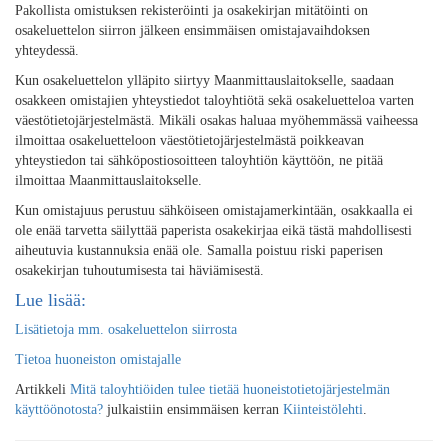
Pakollista omistuksen rekisteröinti ja osakekirjan mitätöinti on
osakeluettelon siirron jälkeen ensimmäisen omistajavaihdoksen
yhteydessä.
Kun osakeluettelon ylläpito siirtyy Maanmittauslaitokselle, saadaan
osakkeen omistajien yhteystiedot taloyhtiötä sekä osakeluetteloa varten
väestötietojärjestelmästä. Mikäli osakas haluaa myöhemmässä vaiheessa
ilmoittaa osakeluetteloon väestötietojärjestelmästä poikkeavan
yhteystiedon tai sähköpostiosoitteen taloyhtiön käyttöön, ne pitää
ilmoittaa Maanmittauslaitokselle.
Kun omistajuus perustuu sähköiseen omistajamerkintään, osakkaalla ei
ole enää tarvetta säilyttää paperista osakekirjaa eikä tästä mahdollisesti
aiheutuvia kustannuksia enää ole. Samalla poistuu riski paperisen
osakekirjan tuhoutumisesta tai häviämisestä.
Lue lisää:
Lisätietoja mm. osakeluettelon siirrosta
Tietoa huoneiston omistajalle
Artikkeli
Mitä taloyhtiöiden tulee tietää huoneistotietojärjestelmän
käyttöönotosta?
julkaistiin ensimmäisen kerran
Kiinteistölehti
.