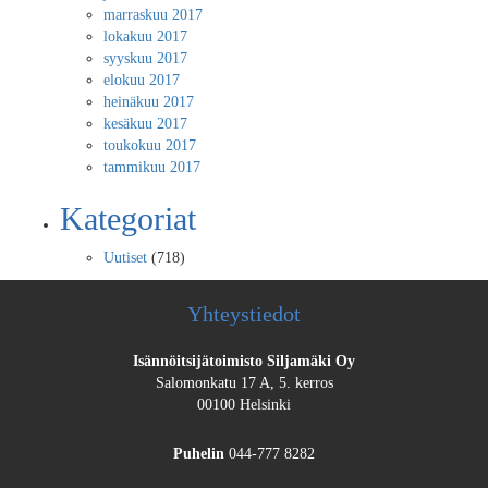
marraskuu 2017
lokakuu 2017
syyskuu 2017
elokuu 2017
heinäkuu 2017
kesäkuu 2017
toukokuu 2017
tammikuu 2017
Kategoriat
Uutiset
(718)
Yhteystiedot
Isännöitsijätoimisto Siljamäki Oy
Salomonkatu 17 A, 5. kerros
00100 Helsinki
Puhelin
044-777 8282