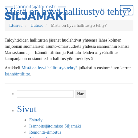
Mistä on hyvä hallitustyö tehty?
Etusivu
Uutiset
Mistä on hyvä hallitustyö tehty?
Taloyhtiöiden hallitusten jäsenet huolehtivat yhteensä lähes kolmen
miljoonan suomalaisen asunto-omaisuudesta yhdessä isännöinnin kanssa.
Marraskuun ajan Isännöintiliiton ja Kotitalo-lehden #hyvähallitus -
kampanja on nostanut esiin hallitustyön merkitystä…
Artikkeli
Mistä on hyvä hallitustyö tehty?
julkaistiin ensimmäisen kerran
Isännöintiliitto
.
Haku:
Sivut
Esittely
Isännöitsijätoimisto Siljamäki
Remontti-ilmoitus