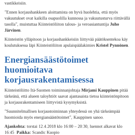
vastikkeisiin.
”Ennen korjaushankkeen aloittamista on hyvä huolehtia, että myös
vakuutukset ovat kaikilla osapuolilla kunnossa ja vakuutusturva riittävällä
tasolla”, muistuttaa Kiinteistöliiton talous- ja veroasiantuntija
Juho
Järvinen
.
Kiinteistön ylläpitoon ja korjaushankkeisiin liittyvää päätöksentekoa käy
koulutuksessa läpi Kiinteistöliiton apulaispäälakimies
Kristel Pynnönen
.
Energiansäästötoimet
huomioitava
korjausrakentamisessa
Kiinteistöliitto Itä-Suomen toiminnanjohtaja
Mirjami Kauppinen
pitää
tärkeänä, että alueen taloyhtiöt saavat ajantasaista tietoa kiinteistönpitoon
ja korjausrakentamiseen liittyvistä kysymyksistä.
”Suunnitelmallisen korjaustoiminnan yhteydessä on yhä tärkeämpää
huomioida myös energiansäästötoimet”, Kauppinen sanoo.
Ajankohta:
torstai 12.4.2018 klo 16:00 – 20:30, luennot alkavat klo
16:45
Paikka:
Scandic Kuopio