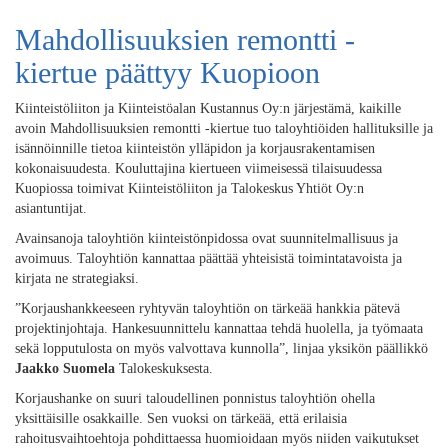
Mahdollisuuksien remontti -
kiertue päättyy Kuopioon
Kiinteistöliiton ja Kiinteistöalan Kustannus Oy:n järjestämä, kaikille
avoin Mahdollisuuksien remontti -kiertue tuo taloyhtiöiden hallituksille ja
isännöinnille tietoa kiinteistön ylläpidon ja korjausrakentamisen
kokonaisuudesta. Kouluttajina kiertueen viimeisessä tilaisuudessa
Kuopiossa toimivat Kiinteistöliiton ja Talokeskus Yhtiöt Oy:n
asiantuntijat.
Avainsanoja taloyhtiön kiinteistönpidossa ovat suunnitelmallisuus ja
avoimuus. Taloyhtiön kannattaa päättää yhteisistä toimintatavoista ja
kirjata ne strategiaksi.
”Korjaushankkeeseen ryhtyvän taloyhtiön on tärkeää hankkia pätevä
projektinjohtaja. Hankesuunnittelu kannattaa tehdä huolella, ja työmaata
sekä lopputulosta on myös valvottava kunnolla”, linjaa yksikön päällikkö
Jaakko Suomela
Talokeskuksesta.
Korjaushanke on suuri taloudellinen ponnistus taloyhtiön ohella
yksittäisille osakkaille. Sen vuoksi on tärkeää, että erilaisia
rahoitusvaihtoehtoja pohdittaessa huomioidaan myös niiden vaikutukset