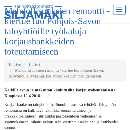
Mahdollisuuksien remontti -
kiertue tuo Pohjois-Savon
taloyhtiöille työkaluja
korjaushankkeiden
toteuttamiseen
Etusivu
Uutiset
Mahdollisuuksien remontti -kiertue tuo Pohjois-Savon
taloyhtiöille työkaluja korjaushankkeiden toteuttamiseen
Kaikille avoin ja maksuton koulutusilta korjausrakentamisesta
Kuopiossa 12.4.2018.
Korjaushanke on taloyhtiön hallinnolle haastava tehtävä. Taloyhtiön
remontissa on hallittava tekniikka suunnitteluineen ja
urakkakilpailuineen, juridiikka päätöksenteon vaiheineen ja
sopimuksineen, rahoitustalous sekä viestintä osakkaiden ja asukkaiden
suuntaan.