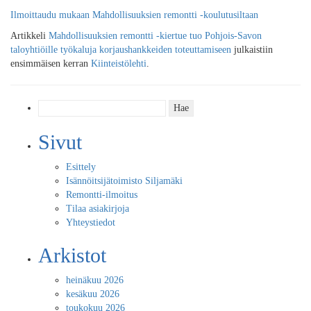
Ilmoittaudu mukaan Mahdollisuuksien remontti -koulutusiltaan
Artikkeli
Mahdollisuuksien remontti -kiertue tuo Pohjois-Savon
taloyhtiöille työkaluja korjaushankkeiden toteuttamiseen
julkaistiin
ensimmäisen kerran
Kiinteistölehti
.
Haku:
Sivut
Esittely
Isännöitsijätoimisto Siljamäki
Remontti-ilmoitus
Tilaa asiakirjoja
Yhteystiedot
Arkistot
heinäkuu 2026
kesäkuu 2026
toukokuu 2026