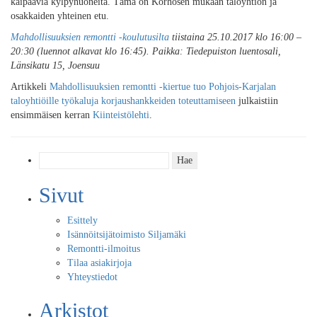
kaipaavia kylpyhuoneita. Tämä on Korhosen mukaan taloyhtiön ja
osakkaiden yhteinen etu.
Mahdollisuuksien remontti -koulutusilta
tiistaina 25.10.2017 klo 16:00 –
20:30 (luennot alkavat klo 16:45). Paikka: Tiedepuiston luentosali,
Länsikatu 15, Joensuu
Artikkeli
Mahdollisuuksien remontti -kiertue tuo Pohjois-Karjalan
taloyhtiöille työkaluja korjaushankkeiden toteuttamiseen
julkaistiin
ensimmäisen kerran
Kiinteistölehti
.
Haku:
Sivut
Esittely
Isännöitsijätoimisto Siljamäki
Remontti-ilmoitus
Tilaa asiakirjoja
Yhteystiedot
Arkistot