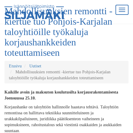
Mahdollisuuksien remontti -
kiertue tuo Pohjois-Karjalan
taloyhtiöille työkaluja
korjaushankkeiden
toteuttamiseen
Etusivu
Uutiset
Mahdollisuuksien remontti -kiertue tuo Pohjois-Karjalan
taloyhtiöille työkaluja korjaushankkeiden toteuttamiseen
Kaikille avoin ja maksuton koulutusilta korjausrakentamisesta
Joensuussa 25.10.
Korjaushanke on taloyhtiön hallinnolle haastava tehtävä. Taloyhtiön
remontissa on hallittava tekniikka suunnitteluineen ja
urakkakilpailuineen, juridiikka päätöksenteon vaiheineen ja
sopimuksineen, rahoitustalous sekä viestintä osakkaiden ja asukkaiden
suuntaan.