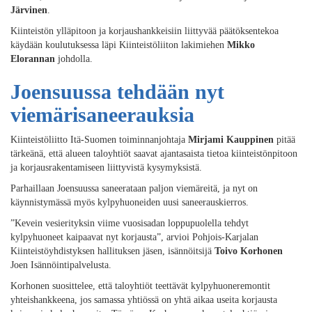
Järvinen
.
Kiinteistön ylläpitoon ja korjaushankkeisiin liittyvää päätöksentekoa
käydään koulutuksessa läpi Kiinteistöliiton lakimiehen
Mikko
Elorannan
johdolla.
Joensuussa tehdään nyt
viemärisaneerauksia
Kiinteistöliitto Itä-Suomen toiminnanjohtaja
Mirjami Kauppinen
pitää
tärkeänä, että alueen taloyhtiöt saavat ajantasaista tietoa kiinteistönpitoon
ja korjausrakentamiseen liittyvistä kysymyksistä.
Parhaillaan Joensuussa saneerataan paljon viemäreitä, ja nyt on
käynnistymässä myös kylpyhuoneiden uusi saneerauskierros.
”Kevein vesierityksin viime vuosisadan loppupuolella tehdyt
kylpyhuoneet kaipaavat nyt korjausta”, arvioi Pohjois-Karjalan
Kiinteistöyhdistyksen hallituksen jäsen, isännöitsijä
Toivo Korhonen
Joen Isännöintipalvelusta.
Korhonen suosittelee, että taloyhtiöt teettävät kylpyhuoneremontit
yhteishankkeena, jos samassa yhtiössä on yhtä aikaa useita korjausta