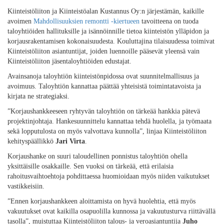
Kiinteistöliiton ja Kiinteistöalan Kustannus Oy:n järjestämän, kaikille
avoimen
Mahdollisuuksien remontti -kiertueen
tavoitteena on tuoda
taloyhtiöiden hallituksille ja isännöinnille tietoa kiinteistön ylläpidon ja
korjausrakentamisen kokonaisuudesta. Kouluttajina tilaisuudessa toimivat
Kiinteistöliiton asiantuntijat, joiden luennoille pääsevät yleensä vain
Kiinteistöliiton jäsentaloyhtiöiden edustajat.
Avainsanoja taloyhtiön kiinteistönpidossa ovat suunnitelmallisuus ja
avoimuus. Taloyhtiön kannattaa päättää yhteisistä toimintatavoista ja
kirjata ne strategiaksi.
”Korjaushankkeeseen ryhtyvän taloyhtiön on tärkeää hankkia pätevä
projektinjohtaja. Hankesuunnittelu kannattaa tehdä huolella, ja työmaata
sekä lopputulosta on myös valvottava kunnolla”, linjaa Kiinteistöliiton
kehityspäällikkö
Jari Virta
.
Korjaushanke on suuri taloudellinen ponnistus taloyhtiön ohella
yksittäisille osakkaille. Sen vuoksi on tärkeää, että erilaisia
rahoitusvaihtoehtoja pohdittaessa huomioidaan myös niiden vaikutukset
vastikkeisiin.
”Ennen korjaushankkeen aloittamista on hyvä huolehtia, että myös
vakuutukset ovat kaikilla osapuolilla kunnossa ja vakuutusturva riittävällä
tasolla”, muistuttaa Kiinteistöliiton talous- ja veroasiantuntija
Juho