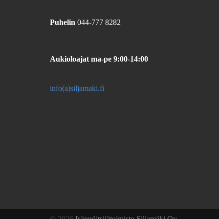
Puhelin
044-777 8282
Aukioloajat
ma-pe 9:00-14:00
info(a)siljamaki.fi
© 2026
Isännöitsijätoimisto Siljamäki Oy