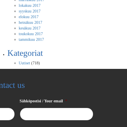
lokakuu 2017
syyskuu 2017
elokuu 2017
heinäkuu 2017
kesäkuu 2017
toukokuu 2017
tammikuu 2017
Kategoriat
Uutiset
(718)
ntact us
Sähköpostisi / Your email
*