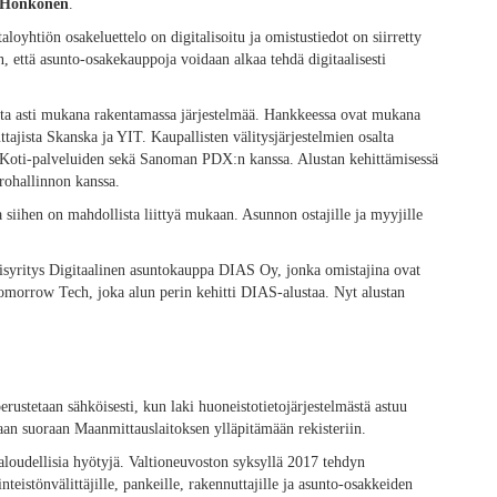
Honkonen
.
loyhtiön osakeluettelo on digitalisoitu ja omistustiedot on siirretty
, että asunto-osakekauppoja voidaan alkaa tehdä digitaalisesti
sta asti mukana rakentamassa järjestelmää. Hankkeessa ovat mukana
ajista Skanska ja YIT. Kaupallisten välitysjärjestelmien osalta
Koti-palveluiden sekä Sanoman PDX:n kanssa. Alustan kehittämisessä
erohallinnon kanssa.
 siihen on mahdollista liittyä mukaan. Asunnon ostajille ja myyjille
syritys Digitaalinen asuntokauppa DIAS Oy, jonka omistajina ovat
omorrow Tech, joka alun perin kehitti DIAS-alustaa. Nyt alustan
rustetaan sähköisesti, kun laki huoneistotietojärjestelmästä astuu
aan suoraan Maanmittauslaitoksen ylläpitämään rekisteriin.
loudellisia hyötyjä. Valtioneuvoston syksyllä 2017 tehdyn
teistönvälittäjille, pankeille, rakennuttajille ja asunto-osakkeiden