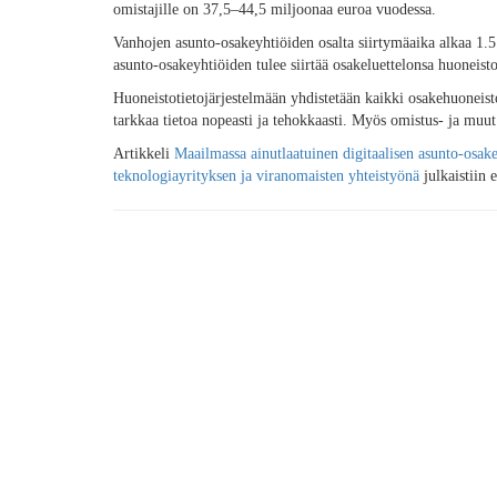
omistajille on 37,5–44,5 miljoonaa euroa vuodessa.
Vanhojen asunto-osakeyhtiöiden osalta siirtymäaika alkaa 1.5
asunto-osakeyhtiöiden tulee siirtää osakeluettelonsa huoneisto
Huoneistotietojärjestelmään yhdistetään kaikki osakehuoneistoje
tarkkaa tietoa nopeasti ja tehokkaasti. Myös omistus- ja muut 
Artikkeli
Maailmassa ainutlaatuinen digitaalisen asunto-osake
teknologiayrityksen ja viranomaisten yhteistyönä
julkaistiin