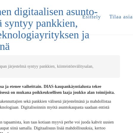
en digitaalisen asunto-
Esittely
Tilaa asia
ä syntyy pankkien,
teknologiayrityksen ja
önä
pan järjestelmä syntyy pankkien, kiinteistönvälitysalan,
ssa ja etenee vaiheittain. DIAS-kaupankäyntialusta tekee
isessä on mukana poikkeuksellisen laaja joukko alan toimijoita.
rakennuttajien sekä pankkien välisenä järjestelmänä ja mahdollistaa
knologiaan. Digitalisoinnin myötä asuntokaupasta saadaan entistä
man tapaamista, kun taas kotiaan myyvä perhe voi juoda kahvit uusien
 kaupat siinä samalla. Digitaalisuus lisää mahdollisuuksia, kertoo