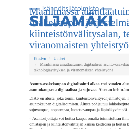
Maailmassa ainutlaatuin
osakekaupan järjestelm
kiinteistönvälitysalan, 
viranomaisten yhteisty
Etusivu
Uutiset
Maailmassa ainutlaatuinen digitaalisen asunto-osakekau
teknologiayrityksen ja viranomaisten yhteistyönä
Asunto-osakekaupan digitalisointi alkaa ensi vuoden alu
asuntokaupasta digitaalista ja sujuvaa. Alustan kehittäm
DIAS on alusta, joka toimii kiinteistönvälitysohjelmistojen, 
asuntokaupan digitalisoimisen. Alusta pohjautuu lohkoketjute
sujuvampaa, nopeampaa, luotettavampaa ja läpinäkyvämpää.
– Asuntosijoittaja voi hoitaa kaupat omalta toimistoltaan il
omistajien ja kiinteistönvälittäjän kanssa keittiössä ja hoitaa