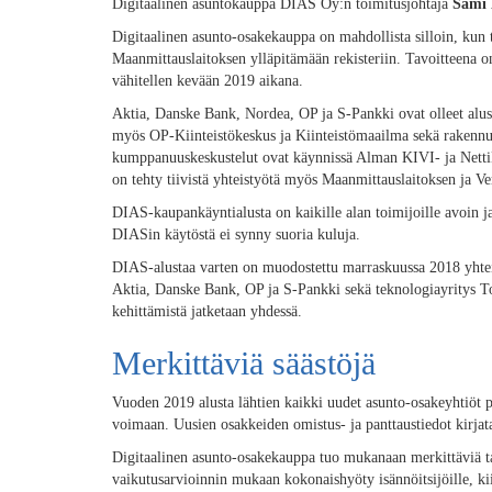
Digitaalinen asuntokauppa DIAS Oy:n toimitusjohtaja
Sami 
Digitaalinen asunto-osakekauppa on mahdollista silloin, kun ta
Maanmittauslaitoksen ylläpitämään rekisteriin. Tavoitteena on
vähitellen kevään 2019 aikana.
Aktia, Danske Bank, Nordea, OP ja S-Pankki ovat olleet alu
myös OP-Kiinteistökeskus ja Kiinteistömaailma sekä rakennutt
kumppanuuskeskustelut ovat käynnissä Alman KIVI- ja Netti
on tehty tiivistä yhteistyötä myös Maanmittauslaitoksen ja V
DIAS-kaupankäyntialusta on kaikille alan toimijoille avoin ja
DIASin käytöstä ei synny suoria kuluja.
DIAS-alustaa varten on muodostettu marraskuussa 2018 yhtei
Aktia, Danske Bank, OP ja S-Pankki sekä teknologiayritys T
kehittämistä jatketaan yhdessä.
Merkittäviä säästöjä
Vuoden 2019 alusta lähtien kaikki uudet asunto-osakeyhtiöt pe
voimaan. Uusien osakkeiden omistus- ja panttaustiedot kirjat
Digitaalinen asunto-osakekauppa tuo mukanaan merkittäviä ta
vaikutusarvioinnin mukaan kokonaishyöty isännöitsijöille, kiin