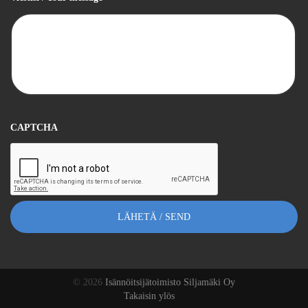
CAPTCHA
© 2026
Isännöitsijätoimisto Siljamäki Oy
Takaisin ylös