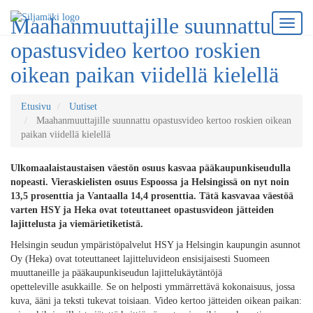
Maahanmuuttajille suunnattu
opastusvideo kertoo roskien
oikean paikan viidellä kielellä
Etusivu
Uutiset
Maahanmuuttajille suunnattu opastusvideo kertoo roskien oikean
paikan viidellä kielellä
Ulkomaalaistaustaisen väestön osuus kasvaa pääkaupunkiseudulla
nopeasti. Vieraskielisten osuus Espoossa ja Helsingissä on nyt noin
13,5 prosenttia ja Vantaalla 14,4 prosenttia. Tätä kasvavaa väestöä
varten HSY ja Heka ovat toteuttaneet opastusvideon jätteiden
lajittelusta ja viemärietiketistä.
Helsingin seudun ympäristöpalvelut HSY ja Helsingin kaupungin asunnot
Oy (Heka) ovat toteuttaneet lajitteluvideon ensisijaisesti Suomeen
muuttaneille ja pääkaupunkiseudun lajittelukäytäntöjä
opetteleville asukkaille. Se on helposti ymmärrettävä kokonaisuus, jossa
kuva, ääni ja teksti tukevat toisiaan. Video kertoo jätteiden oikean paikan: