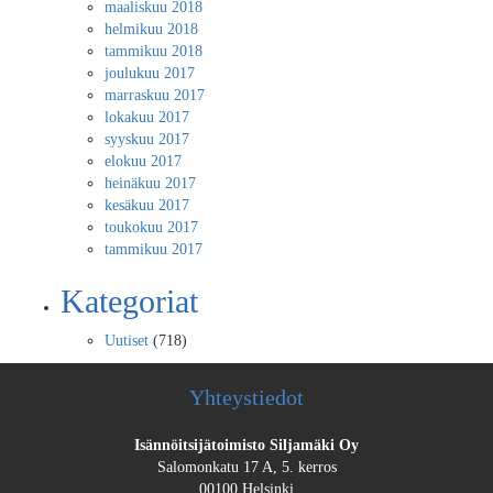
maaliskuu 2018
helmikuu 2018
tammikuu 2018
joulukuu 2017
marraskuu 2017
lokakuu 2017
syyskuu 2017
elokuu 2017
heinäkuu 2017
kesäkuu 2017
toukokuu 2017
tammikuu 2017
Kategoriat
Uutiset
(718)
Yhteystiedot
Isännöitsijätoimisto Siljamäki Oy
Salomonkatu 17 A, 5. kerros
00100 Helsinki