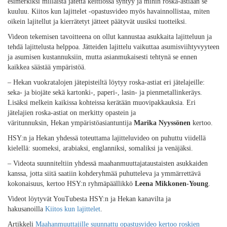
esimerkiksi millaista jätettä keittiössä syntyy ja mihin roska-astiaan se
kuuluu. Kiitos kun lajittelet -opastusvideo myös havainnollistaa, miten
oikein lajitellut ja kierrätetyt jätteet päätyvät uusiksi tuotteiksi.
Videon tekemisen tavoitteena on ollut kannustaa asukkaita lajitteluun ja
tehdä lajittelusta helppoa. Jätteiden lajittelu vaikuttaa asumisviihtyvyyteen
ja asumisen kustannuksiin, mutta asianmukaisesti tehtynä se ennen
kaikkea säästää ympäristöä.
– Hekan vuokratalojen jätepisteiltä löytyy roska-astiat eri jätelajeille:
seka- ja biojäte sekä kartonki-, paperi-, lasin- ja pienmetallinkeräys.
Lisäksi melkein kaikissa kohteissa kerätään muovipakkauksia. Eri
jätelajien roska-astiat on merkitty opastein ja
väritunnuksin, Hekan ympäristöasiantuntija
Marika Nyyssönen
kertoo.
HSY:n ja Hekan yhdessä toteuttama lajitteluvideo on puhuttu viidellä
kielellä: suomeksi, arabiaksi, englanniksi, somaliksi ja venäjäksi.
– Videota suunniteltiin yhdessä maahanmuuttajataustaisten asukkaiden
kanssa, jotta siitä saatiin kohderyhmää puhutteleva ja ymmärrettävä
kokonaisuus, kertoo HSY:n ryhmäpäällikkö
Leena Mikkonen-Young
.
Videot löytyvät YouTubesta HSY:n ja Hekan kanavilta ja
hakusanoilla
Kiitos kun lajittelet
.
Artikkeli
Maahanmuuttajille suunnattu opastusvideo kertoo roskien