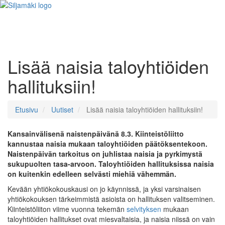
Lisää naisia taloyhtiöiden
hallituksiin!
Etusivu
Uutiset
Lisää naisia taloyhtiöiden hallituksiin!
Kansainvälisenä naistenpäivänä 8.3. Kiinteistöliitto
kannustaa naisia mukaan taloyhtiöiden päätöksentekoon.
Naistenpäivän tarkoitus on juhlistaa naisia ja pyrkimystä
sukupuolten tasa-arvoon. Taloyhtiöiden hallituksissa naisia
on kuitenkin edelleen selvästi miehiä vähemmän.
Kevään yhtiökokouskausi on jo käynnissä, ja yksi varsinaisen
yhtiökokouksen tärkeimmistä asioista on hallituksen valitseminen.
Kiinteistöliiton viime vuonna tekemän
selvityksen
mukaan
taloyhtiöiden hallitukset ovat miesvaltaisia, ja naisia niissä on vain