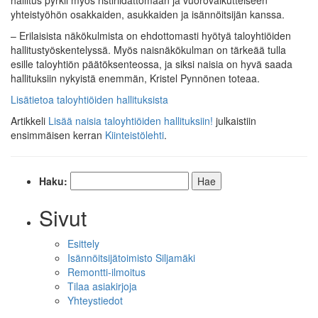
hallitus pyrkii myös ristiriidattomaan ja vuorovaikutteiseen
yhteistyöhön osakkaiden, asukkaiden ja isännöitsijän kanssa.
– Erilaisista näkökulmista on ehdottomasti hyötyä taloyhtiöiden
hallitustyöskentelyssä. Myös naisnäkökulman on tärkeää tulla
esille taloyhtiön päätöksenteossa, ja siksi naisia on hyvä saada
hallituksiin nykyistä enemmän, Kristel Pynnönen toteaa.
Lisätietoa taloyhtiöiden hallituksista
Artikkeli
Lisää naisia taloyhtiöiden hallituksiin!
julkaistiin
ensimmäisen kerran
Kiinteistölehti
.
Haku:
Sivut
Esittely
Isännöitsijätoimisto Siljamäki
Remontti-ilmoitus
Tilaa asiakirjoja
Yhteystiedot