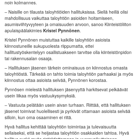
noin kolmannes.
– Naisille on tilausta taloyhtiöiden hallituksissa. Siellä heillä olisi
mahdollisuus vaikuttaa taloyhtiön asioiden hoitamiseen,
asumisviihtyvyyteen ja omaisuuden arvoon, sanoo Kiinteistöliiton
apulaispäälakimies
Kristel Pynnönen
.
Kristel Pynnönen muistuttaa kaikille taloyhtiön asioista
kiinnostuneille sukupuolesta riippumatta, ettei
hallitustyöskentelyyn osallistuakseen tarvitse olla kiinteistönpidon
tai rakennusalan osaaja.
– Hallituksen jäsenen tärkein ominaisuus on kiinnostus omasta
taloyhtiöstä. Tärkeää on tahto toimia taloyhtiön parhaaksi ja myös
kiinnostus ottaa asioista selvää, Pynnönen korostaa.
Pynnösen mielestä hallituksen jäsenyyttä harkitsevat pelkäävät
usein liikaa myös vastuukysymyksiä.
– Vastuuta pelätään usein aivan turhaan. Riittää, että hallituksen
jäsenet toimivat huolellisesti ja pyrkivät ottamaan asioista selvää
silloin, kun oma osaaminen ei riitä.
Hyvä hallitus kehittää taloyhtiön toimintaa ja tulevaisuutta
sellaiseksi, että se heijastaa taloyhtiön osakkaiden tahtoa. Hyvä