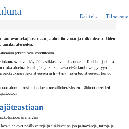
ouluna
Esittely
Tilaa asia
t kuuluvat sekajäteastiaan ja alumiinivuoat ja tuikkukynttilöiden
uusiksi aterioiksi.
ostamalla jouluruokia kohtuudella.
i. Kinkunrasvan voi käyttää kastikkeen valmistamiseen. Kinkkua ja kalaa
ojen raaka-aineina. Ruokajäte ja kinkunrasva eivät kuulu wc-pyttyyn,
sä pakkauksessa sekajätteeseen ja hyytynyt rasva biojätteeseen, kertoo
 muut alumiiniroskat kuuluvat metallinkeräykseen. Rikkoutuneet led-
ajätteeseen.
ajäteastiaan
 kaukolämpöä ja energiaa.
oska ne ovat päällystettyjä ja sisältävät paljon painovärejä, tarroja ja