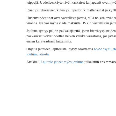
teippejä. Uudelleenkäytettävät kankaiset lahjapussit ovat hyvä
Risat joulukoristeet, kuten joulupallot, kimallenauhat ja kynt
Uudenvuodentinat ovat vaarallista jätettä, sillä ne sisältävät 
vuonna. Ne voi myös viedä maksutta HSY:n vaarallisten jättei
Jouluna syntyy paljon pakkausjätettä, joten kierrätyspisteiden j
pakkaukset voivat odottaa hetken vaikka varastossa, jos jäteast
ennen keräysastiaan laittamista.
Ohjeita jätteiden lajittelusta löytyy osoitteesta
www.hsy.fi/jat
joulumuistiosta
.
Artikkeli
Lajittele jätteet myös jouluna
julkaistiin ensimmäis