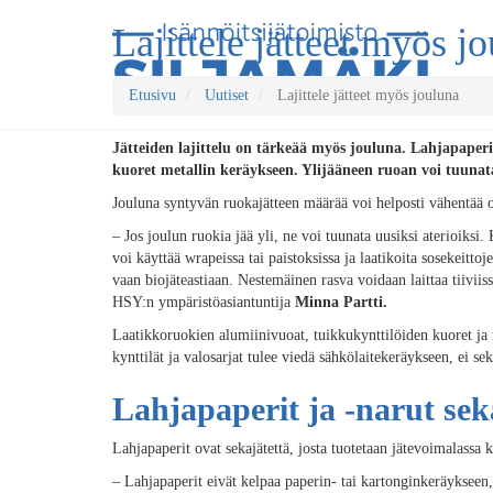
Lajittele jätteet myös j
Etusivu
Uutiset
Lajittele jätteet myös jouluna
Jätteiden lajittelu on tärkeää myös jouluna. Lahjapaperi
kuoret metallin keräykseen. Ylijääneen ruoan voi tuunata 
Jouluna syntyvän ruokajätteen määrää voi helposti vähentää 
– Jos joulun ruokia jää yli, ne voi tuunata uusiksi aterioiks
voi käyttää wrapeissa tai paistoksissa ja laatikoita sosekeitt
vaan biojäteastiaan. Nestemäinen rasva voidaan laittaa tiiviis
HSY:n ympäristöasiantuntija
Minna Partti.
Laatikkoruokien alumiinivuoat, tuikkukynttilöiden kuoret ja
kynttilät ja valosarjat tulee viedä sähkölaitekeräykseen, ei sek
Lahjapaperit ja -narut sek
Lahjapaperit ovat sekajätettä, josta tuotetaan jätevoimalassa
– Lahjapaperit eivät kelpaa paperin- tai kartonginkeräykseen, k