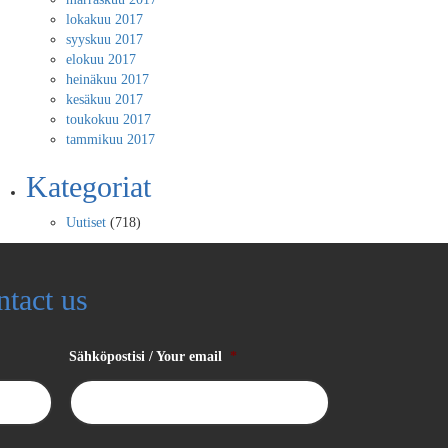
lokakuu 2017
syyskuu 2017
elokuu 2017
heinäkuu 2017
kesäkuu 2017
toukokuu 2017
tammikuu 2017
Kategoriat
Uutiset
(718)
ntact us
Sähköpostisi / Your email
*