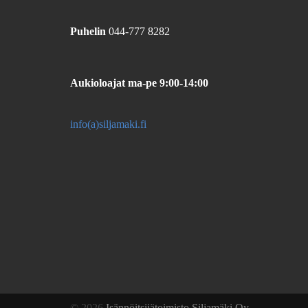
Puhelin
044-777 8282
Aukioloajat
ma-pe 9:00-14:00
info(a)siljamaki.fi
© 2026
Isännöitsijätoimisto Siljamäki Oy