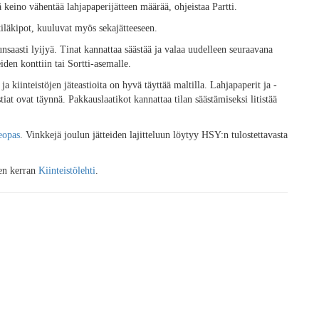
 keino vähentää lahjapaperijätteen määrää, ohjeistaa Partti.
tiläkipot, kuuluvat myös sekajätteeseen.
runsaasti lyijyä. Tinat kannattaa säästää ja valaa uudelleen seuraavana
den konttiin tai Sortti-asemalle.
a kiinteistöjen jäteastioita on hyvä täyttää maltilla. Lahjapaperit ja -
iat ovat täynnä. Pakkauslaatikot kannattaa tilan säästämiseksi litistää
eopas
. Vinkkejä joulun jätteiden lajitteluun löytyy HSY:n tulostettavasta
en kerran
Kiinteistölehti
.