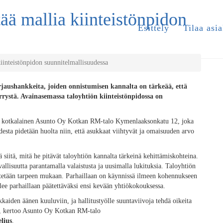
tää mallia kiinteistönpidon
Esittely
Tilaa asia
iinteistönpidon suunnitelmallisuudessa
rjaushankkeita, joiden onnistumisen kannalta on tärkeää, että
rystä. Avainasemassa taloyhtiön kiinteistönpidossa on
käy kotkalainen Asunto Oy Kotkan RM-talo Kymenlaaksonkatu 12, joka
uudesta pidetään huolta niin, että asukkaat viihtyvät ja omaisuuden arvo
 siitä, mitä he pitävät taloyhtiön kannalta tärkeinä kehittämiskohteina.
vallisuutta parantamalla valaistusta ja uusimalla lukituksia. Taloyhtiön
ivitetään tarpeen mukaan. Parhaillaan on käynnissä ilmeen kohennukseen
elee parhaillaan päätettäväksi ensi kevään yhtiökokouksessa.
kkaiden äänen kuuluviin, ja hallitustyölle suuntaviivoja tehdä oikeita
itä”, kertoo Asunto Oy Kotkan RM-talo
lius
.