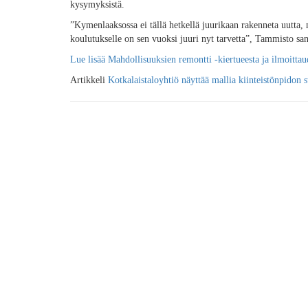
kysymyksistä.
”Kymenlaaksossa ei tällä hetkellä juurikaan rakenneta uutta, 
koulutukselle on sen vuoksi juuri nyt tarvetta”, Tammisto sa
Lue lisää Mahdollisuuksien remontti -kiertueesta ja ilmoitt
Artikkeli
Kotkalaistaloyhtiö näyttää mallia kiinteistönpidon 