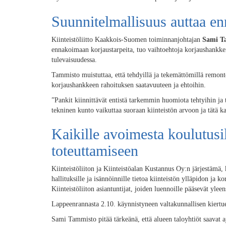
Suunnitelmallisuus auttaa e
Kiinteistöliitto Kaakkois-Suomen toiminnanjohtajan
Sami T
ennakoimaan korjaustarpeita, tuo vaihtoehtoja korjaushankke
tulevaisuudessa.
Tammisto muistuttaa, että tehdyillä ja tekemättömillä remont
korjaushankkeen rahoituksen saatavuuteen ja ehtoihin.
”Pankit kiinnittävät entistä tarkemmin huomiota tehtyihin ja te
tekninen kunto vaikuttaa suoraan kiinteistön arvoon ja tätä k
Kaikille avoimesta koulutusi
toteuttamiseen
Kiinteistöliiton ja Kiinteistöalan Kustannus Oy:n järjestämä,
hallituksille ja isännöinnille tietoa kiinteistön ylläpidon ja
Kiinteistöliiton asiantuntijat, joiden luennoille pääsevät yleen
Lappeenrannasta 2.10. käynnistyneen valtakunnallisen kiertuee
Sami Tammisto pitää tärkeänä, että alueen taloyhtiöt saavat aj