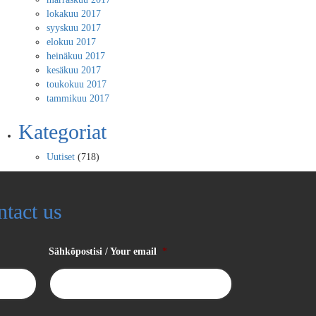
lokakuu 2017
syyskuu 2017
elokuu 2017
heinäkuu 2017
kesäkuu 2017
toukokuu 2017
tammikuu 2017
Kategoriat
Uutiset
(718)
ntact us
Sähköpostisi / Your email
*