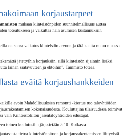
nnakoimaan korjaustarpeet
ammiston
mukaan kiinteistönpidon suunnitelmallisuus auttaa
iden toteutukseen ja vaikuttaa näin asumisen kustannuksiin
eilla on suora vaikutus kiinteistön arvoon ja tätä kautta muun muassa
kemättä jätettyihin korjauksiin, sillä kiinteistön sijainnin lisäksi
autta lainan saatavuuteen ja ehtoihin”, Tammisto toteaa.
llasta eväitä korjaushankkeiden
 kaikille avoin Mahdollisuuksien remontti -kiertue tuo taloyhtiöiden
 korjausrakentamisen kokonaisuudesta. Kouluttajina tilaisuudessa toimivat
sä vain Kiinteistöliiton jäsentaloyhtiöiden edustajat.
n toinen koulutusilta järjestetään 3.10. Kotkassa.
antasaista tietoa kiinteistönpitoon ja korjausrakentamiseen liittyvistä