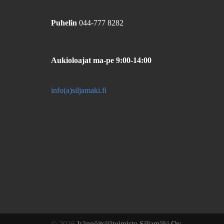
Puhelin
044-777 8282
Aukioloajat
ma-pe 9:00-14:00
info(a)siljamaki.fi
© 2026
Isännöitsijätoimisto Siljamäki Oy