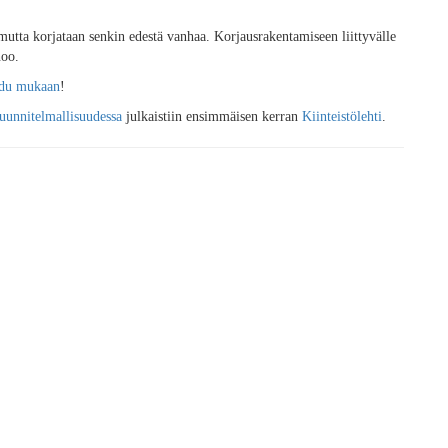
mutta korjataan senkin edestä vanhaa. Korjausrakentamiseen liittyvälle
noo.
audu mukaan
!
suunnitelmallisuudessa
julkaistiin ensimmäisen kerran
Kiinteistölehti
.