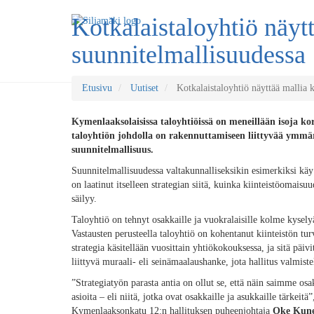
Kotkalaistaloyhtiö näyt
suunnitelmallisuudessa
Etusivu
Uutiset
Kotkalaistaloyhtiö näyttää mallia k
Kymenlaaksolaisissa taloyhtiöissä on meneillään isoja ko
taloyhtiön johdolla on rakennuttamiseen liittyvää ymmär
suunnitelmallisuus.
Suunnitelmallisuudessa valtakunnalliseksikin esimerkiksi 
on laatinut itselleen strategian siitä, kuinka kiinteistöomais
säilyy.
Taloyhtiö on tehnyt osakkaille ja vuokralaisille kolme kyselyä
Vastausten perusteella taloyhtiö on kohentanut kiinteistön tur
strategia käsitellään vuosittain yhtiökokouksessa, ja sitä pä
liittyvä muraali- eli seinämaalaushanke, jota hallitus valmist
”Strategiatyön parasta antia on ollut se, että näin saimme osa
asioita – eli niitä, jotka ovat osakkaille ja asukkaille tärke
Kymenlaaksonkatu 12:n hallituksen puheenjohtaja
Oke Kune