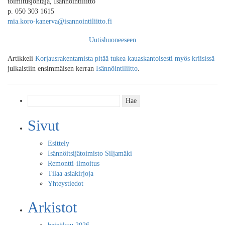
toimitusjohtaja, Isännöintiliitto
p. 050 303 1615
mia.koro-kanerva@isannointiliitto.fi
Uutishuoneeseen
Artikkeli
Korjausrakentamista pitää tukea kauaskantoisesti myös kriisissä
julkaistiin ensimmäisen kerran
Isännöintiliitto
.
Haku:
Sivut
Esittely
Isännöitsijätoimisto Siljamäki
Remontti-ilmoitus
Tilaa asiakirjoja
Yhteystiedot
Arkistot