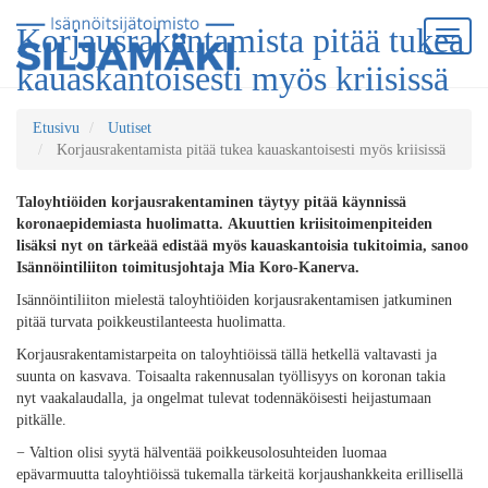
Korjausrakentamista pitää tukea
kauaskantoisesti myös kriisissä
Etusivu
Uutiset
Korjausrakentamista pitää tukea kauaskantoisesti myös kriisissä
Taloyhtiöiden korjausrakenta
minen
täytyy pitää
käynnissä
koronaepidemiasta huolimatta.
Akuuttien kriisitoimenpiteiden
lisäksi nyt on tärkeää edistää myös kauaskantoisia tukitoimia
, sanoo
Isännöintiliiton toimitusjohtaja Mia Koro-Kanerva.
Isännöintiliit
on
mielestä
taloyhtiöiden korjausrakentami
s
en jatku
minen
pitää turvata
poikkeustilanteesta huolimatta
.
Korjausrakentamistarpeita on
taloyhtiöissä
tällä hetkellä valtavasti
ja
suunta on kasvava
.
Toisaalta rakennusalan työllisyys on
koronan takia
nyt
vaakalaudalla
,
ja ongelmat tulevat
todennäköisesti
heijastumaan
pitkälle
.
−
Valtion olisi syytä hälventää poikkeusolosuhteiden luomaa
epävarmuutta taloyhtiöissä tukemalla tärkeitä korjaushankkeita erillisellä