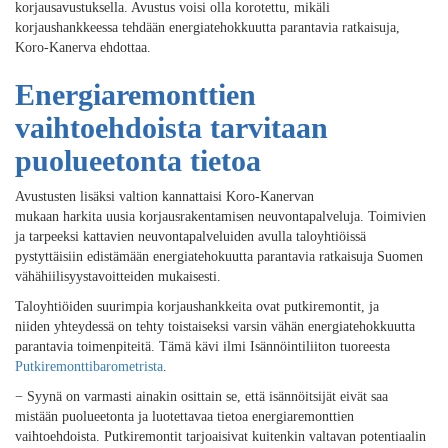
korjausavustuksella
. Avustus
voisi olla korotettu, mikäli
korjaushankkeessa tehdään energiatehokkuutta parantavia ratkaisuja
,
Koro-Kanerva ehdottaa.
E
nergiaremontti
en
vaihtoehdoista tarvitaan
puolueetonta tietoa
Avustusten
lisäksi
valtion
kannattaisi
Koro-Kanervan
mukaan
harkita
uusia
korjausrakentamisen neuvontapalveluja
. Toimivien
ja
tarpeeksi kattavi
en
neuvonta
palveluiden avulla
taloyhtiöissä
pystyttäisiin edistämään energiatehokuutta parantavia ratkaisuja
Suomen
vähähiilisyystavoitteiden mukaisesti
.
Taloyhtiöiden suurimpia korjaushankkeita ovat putkiremontit, j
a
niiden
yhteydessä on tehty toistaiseksi varsin vähän energiatehokkuutta
parantavia toimenpiteitä
. Tämä kävi ilmi Isännöintiliiton tuoreesta
Putkiremonttibarometrista
.
−
Syynä on
varmasti ainakin osittain s
e
,
että
isännöitsijä
t eivät saa
mistään
puolueetonta ja luotettavaa
tietoa
energiaremonttien
vaihtoehdois
ta. Pu
tkiremontit tarjoaisivat kuitenkin valtavan potentiaalin