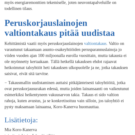
myös energiaremonttien tekemiselle
, joten n
euvontapalveluille on
todellinen tilaus.
Peruskorjauslainojen
valtiontakaus pitää uudistaa
K
ehittämistä vaatii
myös
peruskorjauslainojen
valtiontakaus
.
Valtio on
varautunut takaamaan asunto-osakeyhtiöiden perusparannuslainoja jo
viiden vuoden ajan 100 miljoonalla eurolla vuosittain, mutta takausta ei
ole myönnetty kertaakaan.
Tällä hetkellä takauksen ehdot rajaavat
heikoimmat taloyhtiöt heti takauksen ulkopuolelle ja ne, jotka takauksen
saisivat, eivät
sitä
tarvitse.
−
Takausmallin uudistaminen auttaisi pitkäjänteisesti taloyhtiöitä, jotka
ovat peruskorjausurakan edessä, mutta joiden lainansaanti on vaikeutunut
esimerkiksi heikentyneen vakuusarvon takia. Takaus ei sido valtion
rahoja, kuten avustus,
ja se
konkretisoituu
vain silloin,
jos
taloyhtiö ei
pysty maksamaan
lainaansa
, Koro-Kanerva huomauttaa.
Lisätietoja:
Mia Koro-Kanerva