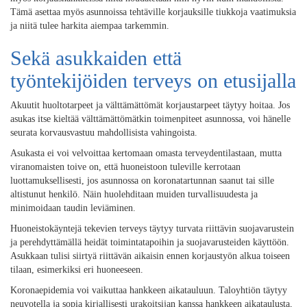
Tämä asettaa myös asunnoissa tehtäville korjauksille tiukkoja vaatimuksia
ja niitä tulee harkita aiempaa tarkemmin.
Sekä asukkaiden että
työntekijöiden terveys on etusijalla
Akuutit huoltotarpeet ja välttämättömät korjaustarpeet täytyy hoitaa. Jos
asukas itse kieltää välttämättömätkin toimenpiteet asunnossa, voi hänelle
seurata korvausvastuu mahdollisista vahingoista.
Asukasta ei voi velvoittaa kertomaan omasta terveydentilastaan, mutta
viranomaisten toive on, että huoneistoon tuleville kerrotaan
luottamuksellisesti, jos asunnossa on koronatartunnan saanut tai sille
altistunut henkilö. Näin huolehditaan muiden turvallisuudesta ja
minimoidaan taudin leviäminen.
Huoneistokäyntejä tekevien terveys täytyy turvata riittävin suojavarustein
ja perehdyttämällä heidät toimintatapoihin ja suojavarusteiden käyttöön.
Asukkaan tulisi siirtyä riittävän aikaisin ennen korjaustyön alkua toiseen
tilaan, esimerkiksi eri huoneeseen.
Koronaepidemia voi vaikuttaa hankkeen aikatauluun. Taloyhtiön täytyy
neuvotella ja sopia kirjallisesti urakoitsijan kanssa hankkeen aikataulusta,