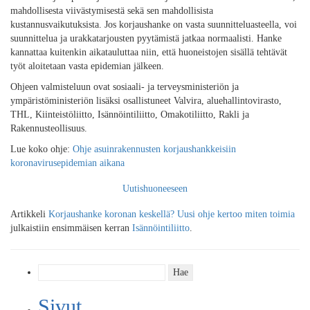
mahdollisesta viivästymisestä sekä sen mahdollisista
kustannusvaikutuksista. Jos korjaushanke on vasta suunnitteluasteella, voi
suunnittelua ja urakkatarjousten pyytämistä jatkaa normaalisti. Hanke
kannattaa kuitenkin aikatauluttaa niin, että huoneistojen sisällä tehtävät
työt aloitetaan vasta epidemian jälkeen.
Ohjeen valmisteluun ovat sosiaali- ja terveysministeriön ja
ympäristöministeriön lisäksi osallistuneet Valvira, aluehallintovirasto,
THL, Kiinteistöliitto, Isännöintiliitto, Omakotiliitto, Rakli ja
Rakennusteollisuus.
Lue koko ohje:
Ohje asuinrakennusten korjaushankkeisiin
koronavirusepidemian aikana
Uutishuoneeseen
Artikkeli
Korjaushanke koronan keskellä? Uusi ohje kertoo miten toimia
julkaistiin ensimmäisen kerran
Isännöintiliitto
.
Haku:
Sivut