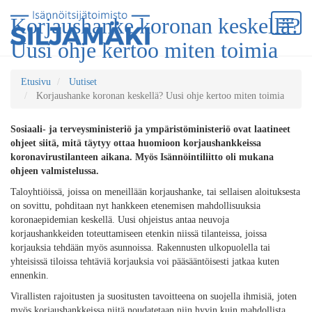
Korjaushanke koronan keskellä?
Uusi ohje kertoo miten toimia
Etusivu
Uutiset
Korjaushanke koronan keskellä? Uusi ohje kertoo miten toimia
Sosiaali- ja terveysministeriö ja ympäristöministeriö ovat laatineet
ohjeet siitä, mitä täytyy ottaa huomioon korjaushankkeissa
koronavirustilanteen aikana. Myös Isännöintiliitto oli mukana
ohjeen valmistelussa.
Taloyhtiöissä, joissa on meneillään korjaushanke, tai sellaisen aloituksesta
on sovittu, pohditaan nyt hankkeen etenemisen mahdollisuuksia
koronaepidemian keskellä. Uusi ohjeistus antaa neuvoja
korjaushankkeiden toteuttamiseen etenkin niissä tilanteissa, joissa
korjauksia tehdään myös asunnoissa. Rakennusten ulkopuolella tai
yhteisissä tiloissa tehtäviä korjauksia voi pääsääntöisesti jatkaa kuten
ennenkin.
Virallisten rajoitusten ja suositusten tavoitteena on suojella ihmisiä, joten
myös korjaushankkeissa niitä noudatetaan niin hyvin kuin mahdollista.