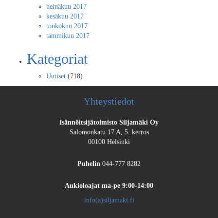
heinäkuu 2017
kesäkuu 2017
toukokuu 2017
tammikuu 2017
Kategoriat
Uutiset
(718)
Yhteystiedot
Isännöitsijätoimisto Siljamäki Oy
Salomonkatu 17 A, 5. kerros
00100 Helsinki
Puhelin
044-777 8282
Aukioloajat
ma-pe 9:00-14:00
info(a)siljamaki.fi