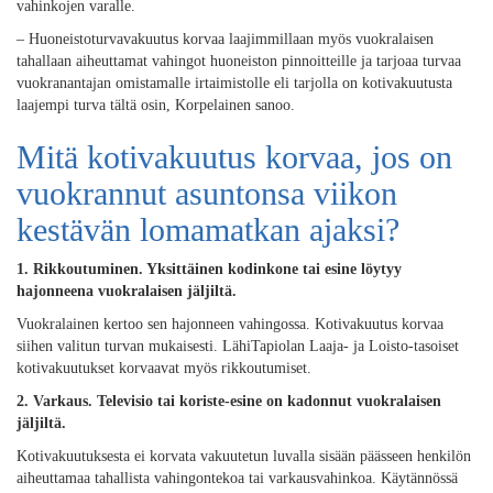
vahinkojen varalle.
– Huoneistoturvavakuutus korvaa laajimmillaan myös vuokralaisen
tahallaan aiheuttamat vahingot huoneiston pinnoitteille ja tarjoaa turvaa
vuokranantajan omistamalle irtaimistolle eli tarjolla on kotivakuutusta
laajempi turva tältä osin, Korpelainen sanoo.
Mitä kotivakuutus korvaa, jos on
vuokrannut asuntonsa viikon
kestävän lomamatkan ajaksi?
1. Rikkoutuminen. Yksittäinen kodinkone tai esine löytyy
hajonneena vuokralaisen jäljiltä.
Vuokralainen kertoo sen hajonneen vahingossa. Kotivakuutus korvaa
siihen valitun turvan mukaisesti. LähiTapiolan Laaja- ja Loisto-tasoiset
kotivakuutukset korvaavat myös rikkoutumiset.
2. Varkaus. Televisio tai koriste-esine on kadonnut vuokralaisen
jäljiltä.
Kotivakuutuksesta ei korvata vakuutetun luvalla sisään päässeen henkilön
aiheuttamaa tahallista vahingontekoa tai varkausvahinkoa. Käytännössä