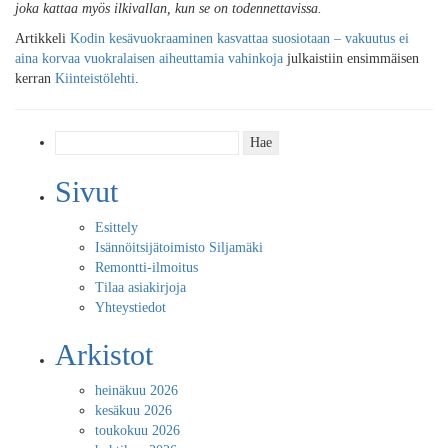
joka kattaa myös ilkivallan, kun se on todennettavissa.
Artikkeli
Kodin kesävuokraaminen kasvattaa suosiotaan – vakuutus ei
aina korvaa vuokralaisen aiheuttamia vahinkoja
julkaistiin ensimmäisen
kerran
Kiinteistölehti
.
Haku:
Sivut
Esittely
Isännöitsijätoimisto Siljamäki
Remontti-ilmoitus
Tilaa asiakirjoja
Yhteystiedot
Arkistot
heinäkuu 2026
kesäkuu 2026
toukokuu 2026