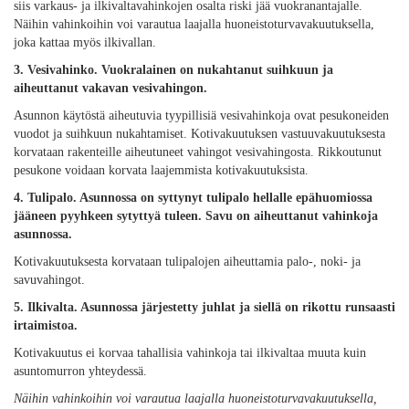
siis varkaus- ja ilkivaltavahinkojen osalta riski jää vuokranantajalle.
Näihin vahinkoihin voi varautua laajalla huoneistoturvavakuutuksella,
joka kattaa myös ilkivallan.
3. Vesivahinko. Vuokralainen on nukahtanut suihkuun ja
aiheuttanut vakavan vesivahingon.
Asunnon käytöstä aiheutuvia tyypillisiä vesivahinkoja ovat pesukoneiden
vuodot ja suihkuun nukahtamiset. Kotivakuutuksen vastuuvakuutuksesta
korvataan rakenteille aiheutuneet vahingot vesivahingosta. Rikkoutunut
pesukone voidaan korvata laajemmista kotivakuutuksista.
4. Tulipalo. Asunnossa on syttynyt tulipalo hellalle epähuomiossa
jääneen pyyhkeen sytyttyä tuleen. Savu on aiheuttanut vahinkoja
asunnossa.
Kotivakuutuksesta korvataan tulipalojen aiheuttamia palo-, noki- ja
savuvahingot.
5. Ilkivalta. Asunnossa järjestetty juhlat ja siellä on rikottu runsaasti
irtaimistoa.
Kotivakuutus ei korvaa tahallisia vahinkoja tai ilkivaltaa muuta kuin
asuntomurron yhteydessä.
Näihin vahinkoihin voi varautua laajalla huoneistoturvavakuutuksella,