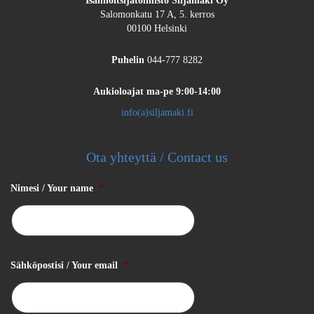
Isännöitsijätoimisto Siljamäki Oy
Salomonkatu 17 A, 5. kerros
00100 Helsinki
Puhelin
044-777 8282
Aukioloajat
ma-pe 9:00-14:00
info(a)siljamaki.fi
Ota yhteyttä / Contact us
Nimesi / Your name
*
Sähköpostisi / Your email
*