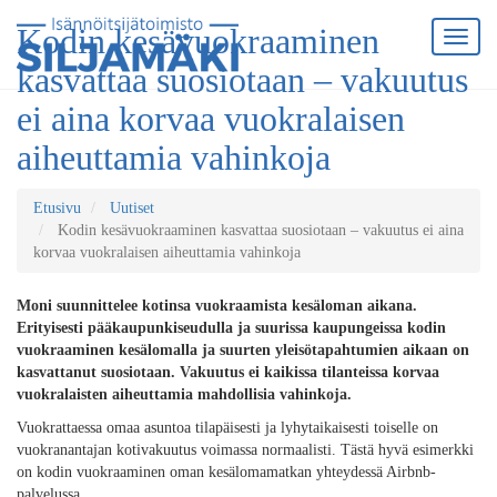
Kodin kesävuokraaminen
kasvattaa suosiotaan – vakuutus
ei aina korvaa vuokralaisen
aiheuttamia vahinkoja
Etusivu
Uutiset
Kodin kesävuokraaminen kasvattaa suosiotaan – vakuutus ei aina
korvaa vuokralaisen aiheuttamia vahinkoja
Moni suunnittelee kotinsa vuokraamista kesäloman aikana.
Erityisesti pääkaupunkiseudulla ja suurissa kaupungeissa kodin
vuokraaminen kesälomalla ja suurten yleisötapahtumien aikaan on
kasvattanut suosiotaan. Vakuutus ei kaikissa tilanteissa korvaa
vuokralaisten aiheuttamia mahdollisia vahinkoja.
Vuokrattaessa omaa asuntoa tilapäisesti ja lyhytaikaisesti toiselle on
vuokranantajan kotivakuutus voimassa normaalisti. Tästä hyvä esimerkki
on kodin vuokraaminen oman kesälomamatkan yhteydessä Airbnb-
palvelussa.