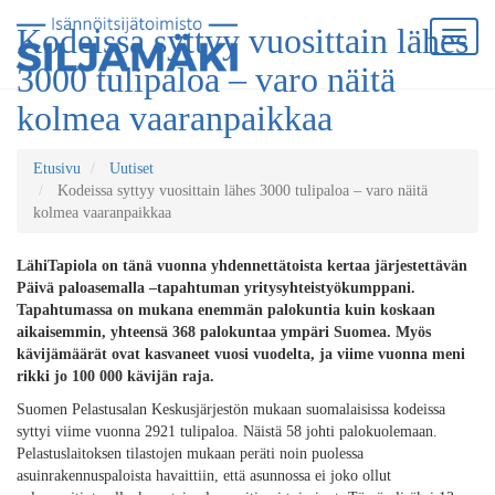
Kodeissa syttyy vuosittain lähes
3000 tulipaloa – varo näitä
kolmea vaaranpaikkaa
Etusivu
Uutiset
Kodeissa syttyy vuosittain lähes 3000 tulipaloa – varo näitä
kolmea vaaranpaikkaa
LähiTapiola on tänä vuonna yhdennettätoista kertaa järjestettävän
Päivä paloasemalla –tapahtuman yritysyhteistyökumppani.
Tapahtumassa on mukana enemmän palokuntia kuin koskaan
aikaisemmin, yhteensä 368 palokuntaa ympäri Suomea. Myös
kävijämäärät ovat kasvaneet vuosi vuodelta, ja viime vuonna meni
rikki jo 100 000 kävijän raja.
Suomen Pelastusalan Keskusjärjestön mukaan suomalaisissa kodeissa
syttyi viime vuonna 2921 tulipaloa. Näistä 58 johti palokuolemaan.
Pelastuslaitoksen tilastojen mukaan peräti noin puolessa
asuinrakennuspaloista havaittiin, että asunnossa ei joko ollut