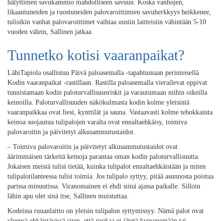
hälyttimen savukammio mahdolliseen savuun. Koska vanhojen,
likaantuneiden ja ruostuneiden palovaroittimien savuherkkyys heikkenee,
tulisikin vanhat palovaroittimet vaihtaa uusiin laitteisiin vähintään 5-10
vuoden välein, Sallinen jatkaa.
Tunnetko kotisi vaaranpaikat?
LähiTapiola osallistuu Päivä paloasemalla -tapahtumaan perinteisellä
Kodin vaaranpaikat -rastillaan. Rastilla paloasemalla vierailevat oppivat
tunnistamaan kodin paloturvallisuusriskit ja varautumaan niihin oikeilla
keinoilla. Paloturvallisuuden näkökulmasta kodin kolme yleisintä
vaaranpaikkaa ovat liesi, kynttilät ja sauna. Vastaavasti kolme tehokkainta
keinoa suojautua tulipalojen varalta ovat ennaltaehkäisy, toimiva
palovaroitin ja päivitetyt alkusammutustaidot.
– Toimiva palovaroitin ja päivitetyt alkusammutustaidot ovat
äärimmäisen tärkeitä keinoja parantaa oman kodin paloturvallisuutta.
Jokaisen meistä tulisi tietää, kuinka tulipalot ennaltaehkäistään ja miten
tulipalotilanteessa tulisi toimia. Jos tulipalo syttyy, pitää asunnosta poistua
parissa minuutissa. Viranomainen ei ehdi siinä ajassa paikalle. Silloin
lähin apu olet sinä itse, Sallinen muistuttaa.
Kodeissa ruuanlaitto on yleisin tulipalon syttymissyy. Nämä palot ovat
yleensä ehkäistävissä siten, että ruokaa ei jätetä kypsenemään tai