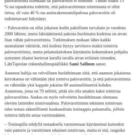
palovaroitinta ollenkaan tai palovaroitin ei toiminut. Tämän lisäksi 13
%:ssa tapauksista todettiin, että palovaroittimen toiminnasta ei ollut
tietoa, eli vain 40 %:ssa asuinrakennustulipalossa palovaroitin oli
todistettavasti hälyttänyt.
– Palovaroitin on ollut jokaisen kodin pakollinen turvalaite jo vuodesta
2000 lähtien, mutta lakisääteisestä pakosta huolimatta kodeissa on aivan
liian vähän palovaroittimia. Tutkimuksen mukaan lähes kaikki
suomalaiset väittävät, että kodista löytyy tarvittava määrä toimivia
palovaroittimia, mutta pelastuslaitoksen käytännön kokemuksen pohjalta
syntyneet tilastot kertovat karulla tavalla aivan erilaisen totuuden,
LähiTapiolan riskienhallintapäällikkö
Sami Sallinen
sanoo.
Asunnon haltija on velvollinen huolehtimaan siitä, että asunnon jokaisessa
kerroksessa on vähintään yksi toimiva palovaroitin, ja että palovaroittimia
on vähintään yksi kappale jokaista 60 asuinneliömetriä kohden.
Asunnossa, jossa on 70 neliötä, pitää siis olla ainakin kaksi toimivaa
palovaroitinta. Asukas on myös velvoitettu huolehtimaan olemassa
olevien laitteiden toimivuudesta. Palovaroittimen tekninen toimivuus
tulee testata säännöllisesti kuukausittain testinappia painamalla, jolloin
toimiva hälytin antaa varoitusäänen.
– Testinapilla tehdyllä testauksella varmistetaan käytännössä kuitenkin
vain patterin ja varoittimen tekninen toimivuus, mutta ei sitä, reagoiko