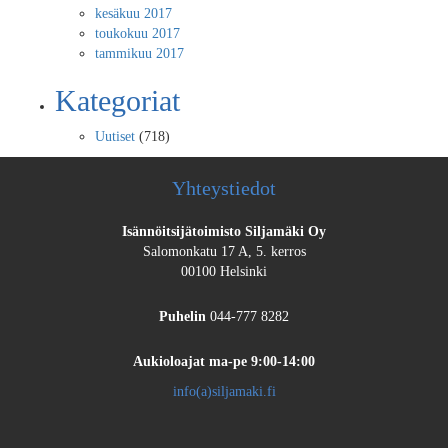
kesäkuu 2017
toukokuu 2017
tammikuu 2017
Kategoriat
Uutiset
(718)
Yhteystiedot
Isännöitsijätoimisto Siljamäki Oy
Salomonkatu 17 A, 5. kerros
00100 Helsinki
Puhelin
044-777 8282
Aukioloajat
ma-pe 9:00-14:00
info(a)siljamaki.fi