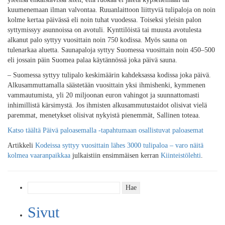
kuumenemaan ilman valvontaa. Ruuanlaittoon liittyviä tulipaloja on noin
kolme kertaa päivässä eli noin tuhat vuodessa. Toiseksi yleisin palon
syttymissyy asunnoissa on avotuli. Kynttilöistä tai muusta avotulesta
alkanut palo syttyy vuosittain noin 750 kodissa. Myös sauna on
tulenarkaa aluetta. Saunapaloja syttyy Suomessa vuosittain noin 450–500
eli jossain päin Suomea palaa käytännössä joka päivä sauna.
– Suomessa syttyy tulipalo keskimäärin kahdeksassa kodissa joka päivä.
Alkusammuttamalla säästetään vuosittain yksi ihmishenki, kymmenen
vammautumista, yli 20 miljoonan euron vahingot ja suunnattomasti
inhimillistä kärsimystä. Jos ihmisten alkusammutustaidot olisivat vielä
paremmat, menetykset olisivat nykyistä pienemmät, Sallinen toteaa.
Katso täältä Päivä paloasemalla -tapahtumaan osallistuvat paloasemat
Artikkeli
Kodeissa syttyy vuosittain lähes 3000 tulipaloa – varo näitä
kolmea vaaranpaikkaa
julkaistiin ensimmäisen kerran
Kiinteistölehti
.
Haku:
Sivut