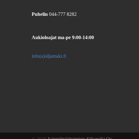
Puhelin
044-777 8282
Aukioloajat
ma-pe 9:00-14:00
info(a)siljamaki.fi
© 2026
Isännöitsijätoimisto Siljamäki Oy