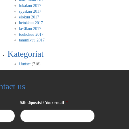
lokakuu 2017
syyskuu 2017
elokuu 2017
heinäkuu 2017
kesäkuu 2017
toukokuu 2017
tammikuu 2017
Kategoriat
Uutiset
(718)
ntact us
Sähköpostisi / Your email
*