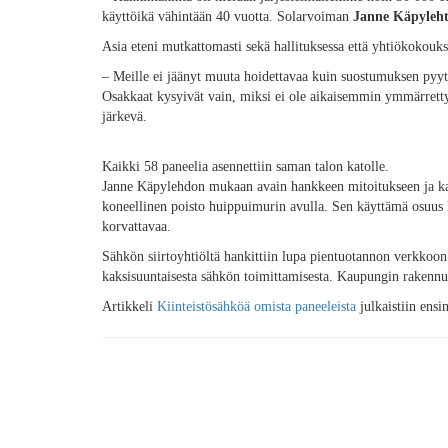
käyttöikä vähintään 40 vuotta. Solarvoiman
Janne Käpyleh
Asia eteni mutkattomasti sekä hallituksessa että yhtiökokouks
– Meille ei jäänyt muuta hoidettavaa kuin suostumuksen pyytä
Osakkaat kysyivät vain, miksi ei ole aikaisemmin ymmärretty 
järkevä.
Kaikki 58 paneelia asennettiin saman talon katolle.
Janne Käpylehdon mukaan avain hankkeen mitoitukseen ja kan
koneellinen poisto huippuimurin avulla. Sen käyttämä osuus k
korvattavaa.
Sähkön siirtoyhtiöltä hankittiin lupa pientuotannon verkkoon
kaksisuuntaisesta sähkön toimittamisesta. Kaupungin rakennusv
Artikkeli
Kiinteistösähköä omista paneeleista
julkaistiin ens