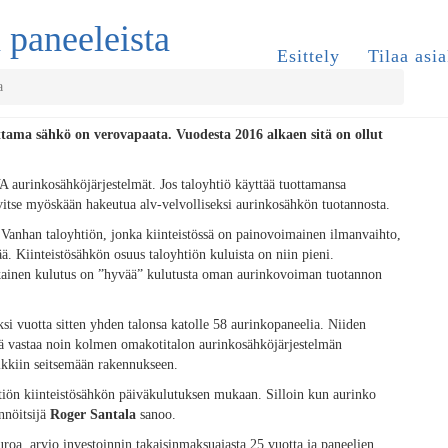
 paneeleista
Esittely
Tilaa asia
a
ama sähkö on verovapaata. Vuodesta 2016 alkaen sitä on ollut
 aurinkosähköjärjestelmät. Jos taloyhtiö käyttää tuottamansa
vitse myöskään hakeutua alv-velvolliseksi aurinkosähkön tuotannosta.
Vanhan taloyhtiön, jonka kiinteistössä on painovoimainen ilmanvaihto,
. Kiinteistösähkön osuus taloyhtiön kuluista on niin pieni.
saikainen kulutus on ”hyvää” kulutusta oman aurinkovoiman tuotannon
si vuotta sitten yhden talonsa katolle 58 aurinkopaneelia. Niiden
ä vastaa noin kolmen omakotitalon aurinkosähköjärjestelmän
aikkiin seitsemään rakennukseen.
yhtiön kiinteistösähkön päiväkulutuksen mukaan. Silloin kun aurinko
ännöitsijä
Roger Santala
sanoo.
oa, arvio investoinnin takaisinmaksuajasta 25 vuotta ja paneelien