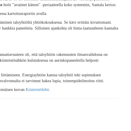
to
hoiti ”avaimet käteen” -periaatteella koko systeemin, Santala kertoo.
essa kartoitusraportin avulla.
minen taloyhtiöltä yhtiökokouksessa. Se kävi erittäin kivuttomasti.
hankkia paneeleita. Silloinen ajankohta oli hinta-laatusuhteen kannalta
nattavuuteen oli, että taloyhtiön rakennusten ilmanvaihdossa on
iinteistösähkön kulutuksessa on aurinkopaneeleilla helposti
 liittämiseen. Energiayhtiön kanssa taloyhtiö teki sopimuksen
alvonnalta ei tarvinnut hakea lupia, toimenpideilmoitus riitti.
immäisen kerran
Kiinteistölehti
.