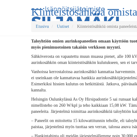
Kiinteistösähköä omista
Etusivu
Uutiset
Kiinteistösähköä omista paneeleist
Taloyhtiön omien aurinkopaneelien omaan käyttöön tuott
myös pienimuotoinen takaisin verkkoon myynti.
Sähköverosta on vapautettu muun muassa pienet, alle 100 kVA
aurinkosähkön oman kiinteistösähkön kulutukseen, sen ei tar
Vanhoissa kerrostaloissa aurinkosähkö kannattaa harvemmin. 
ei useinkaan ole kannattavaa hankkia aurinkosähköjärjestelmää
Esimerkiksi hissien kulutus on hetkittäistä. Jatkuva, päivä
kannalta.
Helsingin Oulunkylässä As Oy Hirsipadontie 5 sai runsaat kak
nimellisteho on 260 W/kpl ja teho kaikkiaan 15,08 kW. Täm
paneeleita. Järjestelmä toimittaa aurinkosähköä taloyhtiön k
– Paneelit on mitoitettu 15 kilowattitunnin teholle, eli talo
paistaa, järjestelmä myös tuottaa sen verran, talossa asuva is
– Hankintahinta oli meidän järjestelmällemme noin 30 000 eur