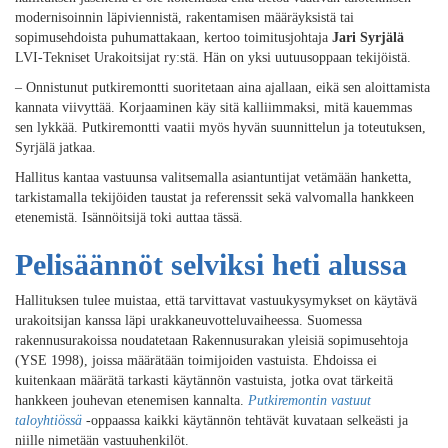
modernisoinnin läpiviennistä, rakentamisen määräyksistä tai
sopimusehdoista puhumattakaan, kertoo toimitusjohtaja
Jari Syrjälä
LVI-Tekniset Urakoitsijat ry:stä. Hän on yksi uutuusoppaan tekijöistä.
– Onnistunut putkiremontti suoritetaan aina ajallaan, eikä sen aloittamista
kannata viivyttää. Korjaaminen käy sitä kalliimmaksi, mitä kauemmas
sen lykkää. Putkiremontti vaatii myös hyvän suunnittelun ja toteutuksen,
Syrjälä jatkaa.
Hallitus kantaa vastuunsa valitsemalla asiantuntijat vetämään hanketta,
tarkistamalla tekijöiden taustat ja referenssit sekä valvomalla hankkeen
etenemistä. Isännöitsijä toki auttaa tässä.
Pelisäännöt selviksi heti alussa
Hallituksen tulee muistaa, että tarvittavat vastuukysymykset on käytävä
urakoitsijan kanssa läpi urakkaneuvotteluvaiheessa. Suomessa
rakennusurakoissa noudatetaan Rakennusurakan yleisiä sopimusehtoja
(YSE 1998), joissa määrätään toimijoiden vastuista. Ehdoissa ei
kuitenkaan määrätä tarkasti käytännön vastuista, jotka ovat tärkeitä
hankkeen jouhevan etenemisen kannalta.
Putkiremontin vastuut
taloyhtiössä
-oppaassa kaikki käytännön tehtävät kuvataan selkeästi ja
niille nimetään vastuuhenkilöt.