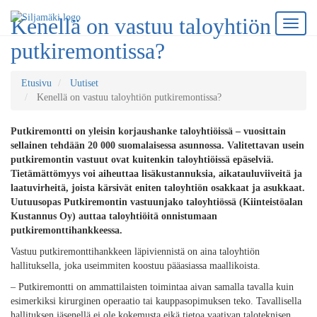
Kenellä on vastuu taloyhtiön
putkiremontissa?
Etusivu
Uutiset
Kenellä on vastuu taloyhtiön putkiremontissa?
Putkiremontti on yleisin korjaushanke taloyhtiöissä – vuosittain
sellainen tehdään 20 000 suomalaisessa asunnossa. Valitettavan usein
putkiremontin vastuut ovat kuitenkin taloyhtiöissä epäselviä.
Tietämättömyys voi aiheuttaa lisäkustannuksia, aikatauluviiveitä ja
laatuvirheitä, joista kärsivät eniten taloyhtiön osakkaat ja asukkaat.
Uutuusopas Putkiremontin vastuunjako taloyhtiössä (Kiinteistöalan
Kustannus Oy) auttaa taloyhtiöitä onnistumaan
putkiremonttihankkeessa.
Vastuu putkiremonttihankkeen läpiviennistä on aina taloyhtiön
hallituksella, joka useimmiten koostuu pääasiassa maallikoista.
– Putkiremontti on ammattilaisten toimintaa aivan samalla tavalla kuin
esimerkiksi kirurginen operaatio tai kauppasopimuksen teko. Tavallisella
hallituksen jäsenellä ei ole kokemusta eikä tietoa vaativan taloteknisen