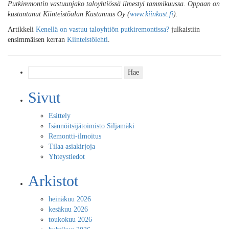
Putkiremontin vastuunjako taloyhtiössä ilmestyi tammikuussa. Oppaan on
kustantanut Kiinteistöalan Kustannus Oy (
www.kiinkust.fi
).
Artikkeli
Kenellä on vastuu taloyhtiön putkiremontissa?
julkaistiin
ensimmäisen kerran
Kiinteistölehti
.
Haku:
Sivut
Esittely
Isännöitsijätoimisto Siljamäki
Remontti-ilmoitus
Tilaa asiakirjoja
Yhteystiedot
Arkistot
heinäkuu 2026
kesäkuu 2026
toukokuu 2026