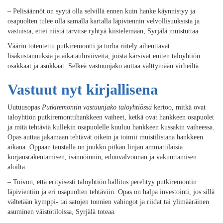
– Pelisäännöt on syytä olla selvillä ennen kuin hanke käynnistyy ja
osapuolten tulee olla samalla kartalla läpiviennin velvollisuuksista ja
vastuista, ettei niistä tarvitse ryhtyä kiistelemään, Syrjälä muistuttaa.
Väärin toteutettu putkiremontti ja turha riitely aiheuttavat
lisäkustannuksia ja aikatauluviiveitä, joista kärsivät eniten taloyhtiön
osakkaat ja asukkaat. Selkeä vastuunjako auttaa välttymään virheiltä.
Vastuut nyt kirjallisena
Uutuusopas
Putkiremontin vastuunjako taloyhtiössä
kertoo, mitkä ovat
taloyhtiön putkiremonttihankkeen vaiheet, ketkä ovat hankkeen osapuolet
ja mitä tehtäviä kullekin osapuolelle kuuluu hankkeen kussakin vaiheessa.
Opas auttaa jakamaan tehtävät oikein ja toimii muistilistana hankkeen
aikana. Oppaan taustalla on joukko pitkän linjan ammattilaisia
korjausrakentamisen, isännöinnin, edunvalvonnan ja vakuuttamisen
aloilta.
– Toivon, että erityisesti taloyhtiön hallitus perehtyy putkiremontin
läpivientiin ja eri osapuolten tehtäviin. Opas on halpa investointi, jos sillä
vältetään kymppi- tai satojen tonnien vahingot ja riidat tai ylimääräinen
asuminen väistötiloissa, Syrjälä toteaa.