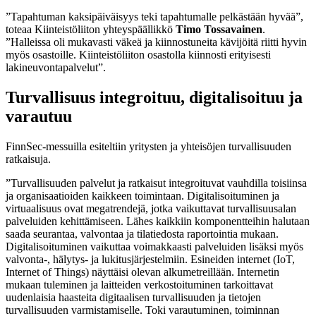
”Tapahtuman kaksipäiväisyys teki tapahtumalle pelkästään hyvää”,
toteaa Kiinteistöliiton yhteyspäällikkö
Timo Tossavainen
.
”Halleissa oli mukavasti väkeä ja kiinnostuneita kävijöitä riitti hyvin
myös osastoille. Kiinteistöliiton osastolla kiinnosti erityisesti
lakineuvontapalvelut”.
Turvallisuus integroituu, digitalisoituu ja
varautuu
FinnSec-messuilla esiteltiin yritysten ja yhteisöjen turvallisuuden
ratkaisuja.
”Turvallisuuden palvelut ja ratkaisut integroituvat vauhdilla toisiinsa
ja organisaatioiden kaikkeen toimintaan. Digitalisoituminen ja
virtuaalisuus ovat megatrendejä, jotka vaikuttavat turvallisuusalan
palveluiden kehittämiseen. Lähes kaikkiin komponentteihin halutaan
saada seurantaa, valvontaa ja tilatiedosta raportointia mukaan.
Digitalisoituminen vaikuttaa voimakkaasti palveluiden lisäksi myös
valvonta-, hälytys- ja lukitusjärjestelmiin. Esineiden internet (IoT,
Internet of Things) näyttäisi olevan alkumetreillään. Internetin
mukaan tuleminen ja laitteiden verkostoituminen tarkoittavat
uudenlaisia haasteita digitaalisen turvallisuuden ja tietojen
turvallisuuden varmistamiselle. Toki varautuminen, toiminnan