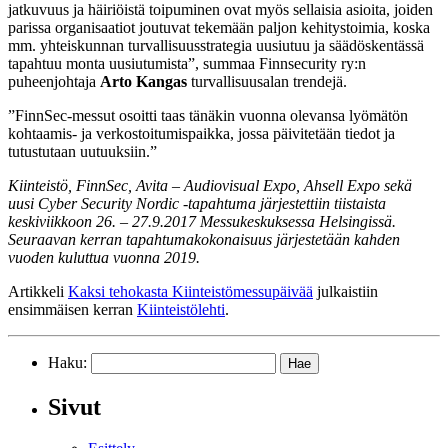
jatkuvuus ja häiriöistä toipuminen ovat myös sellaisia asioita, joiden
parissa organisaatiot joutuvat tekemään paljon kehitystoimia, koska
mm. yhteiskunnan turvallisuusstrategia uusiutuu ja säädöskentässä
tapahtuu monta uusiutumista”, summaa Finnsecurity ry:n
puheenjohtaja
Arto Kangas
turvallisuusalan trendejä.
”FinnSec-messut osoitti taas tänäkin vuonna olevansa lyömätön
kohtaamis- ja verkostoitumispaikka, jossa päivitetään tiedot ja
tutustutaan uutuuksiin.”
Kiinteistö, FinnSec, Avita – Audiovisual Expo, Ahsell Expo sekä
uusi Cyber Security Nordic -tapahtuma järjestettiin tiistaista
keskiviikkoon 26. – 27.9.2017 Messukeskuksessa Helsingissä.
Seuraavan kerran tapahtumakokonaisuus järjestetään kahden
vuoden kuluttua vuonna 2019.
Artikkeli
Kaksi tehokasta Kiinteistömessupäivää
julkaistiin
ensimmäisen kerran
Kiinteistölehti
.
Haku:
Sivut