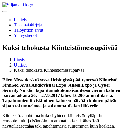
Esittely
Tilaa asiakirjoja
Taloyhtiön sivut
Yhteystiedot
Kaksi tehokasta Kiinteistömessupäivää
Etusivu
Uutiset
Kaksi tehokasta Kiinteistömessupäivää
Eilen Messukeskuksessa Helsingissä päättyneessä Kiinteistö,
FinnSec, Avita Audiovisual Expo, Ahsell Expo ja Cyber
Security Nordic -tapahtumakokonaisuudessa vieraili kahden
päivän aikana 26. – 27.9.2017 lähes 13 200 ammattilaista.
Tapahtumien tiivistäminen kahteen päivään kolmen päivän
sijaan toi tunnelmaa ja sai ammattilaiset liikkeelle.
Kiinteistö-tapahtuma kokosi yhteen kiinteistön ylläpidon,
remontoinnin ja isännöinnin ammattilaiset. Lähes 180
näytteilleasettajaa teki tapahtumasta suuremman kuin koskaan.