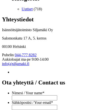
Uutiset
(718)
Yhteystiedot
Isännöitsijätoimisto Siljamäki Oy
Salomonkatu 17 A, 5. kerros
00100 Helsinki
Puhelin
044-777 8282
Aukioloajat
ma-pe 9:00-14:00
info(a)siljamaki.fi
Ota yhteyttä / Contact us
Nimesi / Your name
*
Sähköpostisi / Your email
*