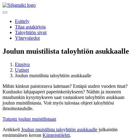
Esittely
Tilaa asiakirjoja
Taloyhtiön sivut
Yhteystiedot
Joulun muistilista taloyhtiön asukkaalle
Etusivu
Uutiset
Joulun muistilista taloyhtiön asukkaalle
Mihin kinkun paistorasva laitetaan? Entäpä uuden vuoden tinat?
Kuuluuko lahjapaperi paperinkeräykseen? Näihin ja moneen
muuhunkin kysymykseen saat vastauksen taloyhtiön asukkaan
joulun muistilistasta. Voit myös tulostaa ohjeet taloyhtiösi
ilmoitustaululle.
Tutustu joulun muistilistaan
Artikkeli
Joulun muistilista taloyhtiön asukkaalle
julkaistiin
ensimmäisen kerran
Kiinteistölehti
.