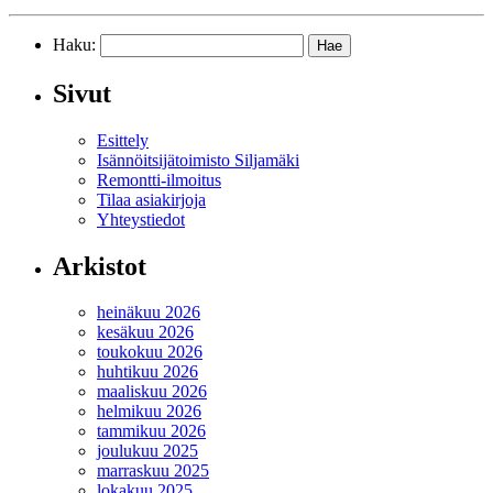
Haku:
Sivut
Esittely
Isännöitsijätoimisto Siljamäki
Remontti-ilmoitus
Tilaa asiakirjoja
Yhteystiedot
Arkistot
heinäkuu 2026
kesäkuu 2026
toukokuu 2026
huhtikuu 2026
maaliskuu 2026
helmikuu 2026
tammikuu 2026
joulukuu 2025
marraskuu 2025
lokakuu 2025