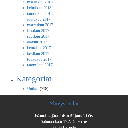
maaliskuu 2018
helmikuu 2018
tammikuu 2018
joulukuu 2017
marraskuu 2017
lokakuu 2017
syyskuu 2017
elokuu 2017
heinäkuu 2017
kesäkuu 2017
toukokuu 2017
tammikuu 2017
Kategoriat
Uutiset
(718)
Yhteystiedot
Isännöitsijätoimisto Siljamäki Oy
Salomonkatu 17 A, 5. kerros
00100 Helsinki