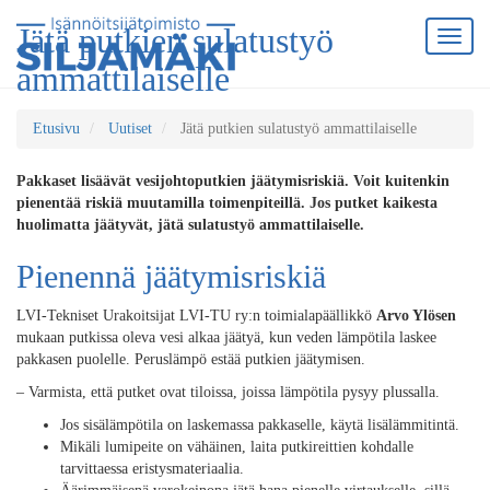
Jätä putkien sulatustyö
ammattilaiselle
Etusivu
Uutiset
Jätä putkien sulatustyö ammattilaiselle
Pakkaset lisäävät vesijohtoputkien jäätymisriskiä. Voit kuitenkin
pienentää riskiä muutamilla toimenpiteillä. Jos putket kaikesta
huolimatta jäätyvät, jätä sulatustyö ammattilaiselle.
Pienennä jäätymisriskiä
LVI-Tekniset Urakoitsijat LVI-TU ry:n toimialapäällikkö
Arvo Ylösen
mukaan putkissa oleva vesi alkaa jäätyä, kun veden lämpötila laskee
pakkasen puolelle. Peruslämpö estää putkien jäätymisen.
– Varmista, että putket ovat tiloissa, joissa lämpötila pysyy plussalla.
Jos sisälämpötila on laskemassa pakkaselle, käytä lisälämmitintä.
Mikäli lumipeite on vähäinen, laita putkireittien kohdalle
tarvittaessa eristysmateriaalia.