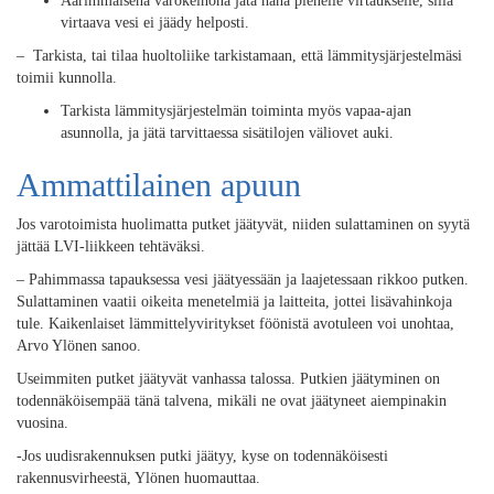
Äärimmäisenä varokeinona jätä hana pienelle virtaukselle, sillä
virtaava vesi ei jäädy helposti.
– Tarkista, tai tilaa huoltoliike tarkistamaan, että lämmitysjärjestelmäsi
toimii kunnolla.
Tarkista lämmitysjärjestelmän toiminta myös vapaa-ajan
asunnolla, ja jätä tarvittaessa sisätilojen väliovet auki.
Ammattilainen apuun
Jos varotoimista huolimatta putket jäätyvät, niiden sulattaminen on syytä
jättää LVI-liikkeen tehtäväksi.
– Pahimmassa tapauksessa vesi jäätyessään ja laajetessaan rikkoo putken.
Sulattaminen vaatii oikeita menetelmiä ja laitteita, jottei lisävahinkoja
tule. Kaikenlaiset lämmittelyviritykset föönistä avotuleen voi unohtaa,
Arvo Ylönen sanoo.
Useimmiten putket jäätyvät vanhassa talossa. Putkien jäätyminen on
todennäköisempää tänä talvena, mikäli ne ovat jäätyneet aiempinakin
vuosina.
-Jos uudisrakennuksen putki jäätyy, kyse on todennäköisesti
rakennusvirheestä, Ylönen huomauttaa.