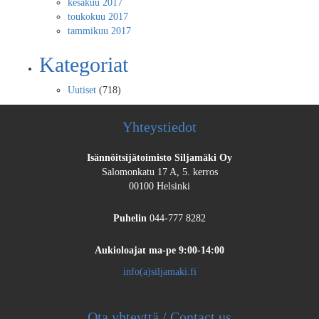
kesäkuu 2017
toukokuu 2017
tammikuu 2017
Kategoriat
Uutiset
(718)
Yhteystiedot
Isännöitsijätoimisto Siljamäki Oy
Salomonkatu 17 A, 5. kerros
00100 Helsinki
Puhelin
044-777 8282
Aukioloajat
ma-pe 9:00-14:00
info(a)siljamaki.fi
Ota yhteyttä / Contact us