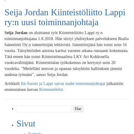
Seija Jordan Kiinteistöliitto Lappi
ry:n uusi toiminnanjohtaja
Seija Jordan
on aloittanut työt Kiinteistöliitto Lappi ry:n
toiminnanjohtajana 1.8.2018. Hän siirtyi yhdistyksen palvelukseen Realia
Isännöinti Oy:n isännöitsijän tehtävistä. Isännöitsijänä hän toimi noin 16
vuotta. Taloyhtiöiden asioista karttui vuosien aikana runsaasti kokemusta.
Tätä ennen hän toimi Kiinteistömaailma LKV Ari Kokkosella
vuokravälittäjänä. Kiinteistöalan työkokemus on kertynyt noin 20
vuodelta. ”Mielelläni neuvon ja opastan taloyhtiön hallituksen jäseniä
uudessa työssäni”, sanoo Seija Jordan
Artikkeli
Itä-Suomi ja Lappi saivat uudet toiminnanjohtajat
julkaistiin
ensimmäisen kerran
Kiinteistölehti
.
Haku:
Sivut