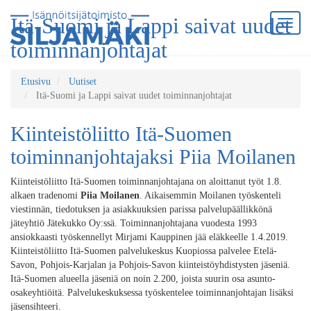
Itä-Suomi ja Lappi saivat uudet
toiminnanjohtajat
Etusivu
Uutiset
Itä-Suomi ja Lappi saivat uudet toiminnanjohtajat
Kiinteistöliitto Itä-Suomen
toiminnanjohtajaksi Piia Moilanen
Kiinteistöliitto Itä-Suomen toiminnanjohtajana on aloittanut työt 1.8.
alkaen tradenomi
Piia Moilanen
. Aikaisemmin Moilanen työskenteli
viestinnän, tiedotuksen ja asiakkuuksien parissa palvelupäällikkönä
jäteyhtiö Jätekukko Oy:ssä. Toiminnanjohtajana vuodesta 1993
ansiokkaasti työskennellyt Mirjami Kauppinen jää eläkkeelle 1.4.2019.
Kiinteistöliitto Itä-Suomen palvelukeskus Kuopiossa palvelee Etelä-
Savon, Pohjois-Karjalan ja Pohjois-Savon kiinteistöyhdistysten jäseniä.
Itä-Suomen alueella jäseniä on noin 2.200, joista suurin osa asunto-
osakeyhtiöitä. Palvelukeskuksessa työskentelee toiminnanjohtajan lisäksi
jäsensihteeri.