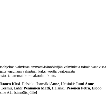
usohjelma vahvistaa ammatti-isännöitsijän valmiuksia toimia vaativissa
ijalta vaaditaan vähintään kaksi vuotta päätoimista
pisto- tai ammattikorkeakoulututkinto.
Ikonen Kirsi
, Helsinki:
Isomäki Anne
, Helsinki:
Juuti Anne
,
 Teemu
, Lahti:
Pennanen Matti
, Helsinki:
Pesonen Petra
, Espoo:
lle AIT-isännöitsijöille!