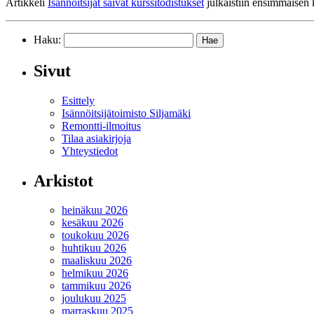
Artikkeli
Isännöitsijät saivat kurssitodistukset
julkaistiin ensimmäisen
Haku:
Sivut
Esittely
Isännöitsijätoimisto Siljamäki
Remontti-ilmoitus
Tilaa asiakirjoja
Yhteystiedot
Arkistot
heinäkuu 2026
kesäkuu 2026
toukokuu 2026
huhtikuu 2026
maaliskuu 2026
helmikuu 2026
tammikuu 2026
joulukuu 2025
marraskuu 2025