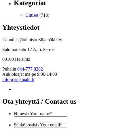
Kategoriat
Uutiset
(718)
Yhteystiedot
Isännöitsijätoimisto Siljamäki Oy
Salomonkatu 17 A, 5. kerros
00100 Helsinki
Puhelin
044-777 8282
Aukioloajat
ma-pe 9:00-14:00
info(a)siljamaki.fi
Ota yhteyttä / Contact us
Nimesi / Your name
*
Sähköpostisi / Your email
*