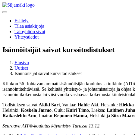
Esittely
Tilaa asiakirjoja
Taloyhtiön sivut
Yhteystiedot
Isännöitsijät saivat kurssitodistukset
Etusivu
Uutiset
Isännöitsijät saivat kurssitodistukset
Kiinkon 56. Johtavan ammatti-isännöitsijän koulutus ja tutkinto (AIT®
isännöintitehtävissä. Se kehittää yhteistyö- ja johtamistaitoja ja ohja
isännöintikokemusta tai viisi vuotta vastaavaa kokemusta kiinteistöala
Todistuksen saivat
Akiki Sari
, Vantaa:
Hahle
Aki
, Helsinki:
Hiekka
Helsinki:
Koskela Jarmo
, Oulu:
Kuiri Timo
, Lieksa
: Laitinen Juh
Raikaslehto Anu
, Imatra
: Reponen Hanna
, Helsinki ja
Siira Maare
Seuraava AIT®-koulutus käynnistyy Turussa 13.12.