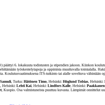
) päättyi 6. lokakuuta todistusten ja stipendien jakoon. Kiinkon koulut
a kehittämään työskentelytapoja ja oppimista muuttuvalla toimialalla. Hak
lta. Koulutusvaatimuksena ITS-tutkinto tai alalle soveltuva vähintään o
 Samuli
, Turku:
Hätönen Timo
, Helsinki:
Höglund Tobias
, Helsinki:
a
, Helsinki:
Lehti Kai
, Helsinki:
Lindfors Kalle
, Helsinki:
Paakkanen
t
, Kuopio. Osa valmistuneista puuttuu kuvasta. Lämpimät onnittelut uusi