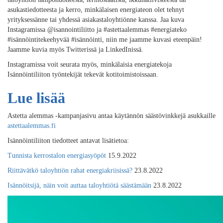
asukastiedotteesta ja kerro, minkälaisen energiateon olet tehnyt
yrityksessänne tai yhdessä asiakastaloyhtiönne kanssa. Jaa kuva
Instagramissa @isannointiliitto ja #astettaalemmas #energiateko
#isännöintitekeehyvää #isännöinti, niin me jaamme kuvasi eteenpäin!
Jaamme kuvia myös Twitterissä ja LinkedInissä.
Instagramissa voit seurata myös, minkälaisia energiatekoja
Isännöintiliiton työntekijät tekevät kotitoimistoissaan.
Lue lisää
Astetta alemmas -kampanjasivu antaa käytännön säästövinkkejä asukkaille
astettaalemmas.fi
Isännöintiliiton tiedotteet antavat lisätietoa:
Tunnista kerrostalon energiasyöpöt
15.9.2022
Riittävätkö taloyhtiön rahat energiakriisissä?
23.8.2022
Isännöitsijä, näin voit auttaa taloyhtiötä säästämään
23.8.2022