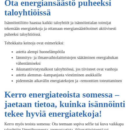
Ota energiansäästö puheeksi
taloyhtiöissä
Isännöintiliitto haastaa kaikki taloyhtiöt ja isännöintialan toimijat
tekemään energiatekoja ja ottamaan energiansäästötoimet aktiivisesti
puheeksi taloyhtiöissä.
Tehokkaita keinoja ovat esimerkiksi:
astetta alempi huonelämpötila
lämmitys- ja ilmanvaihtolaitteistojen säätäminen energiahukan
vähentämiseksi
ikkunantiivistystalkoot taloyhtiössä, jos tiivisteet ovat vanhoja
astetta alemmas -kampanjasta viestiminen asukkaille
pidemmän aikavälin energiatekojen ja -remonttien toteuttaminen
Kerro energiateoista somessa –
jaetaan tietoa, kuinka isännöinti
tekee hyviä energiatekoja!
Kerro myös teoista somessa: Ota teemaan sopiva selfie tai kuva vaikkapa
taloyhtiön lämpöhuoneesta, termostaatista, ikkunatiivisteestä tai