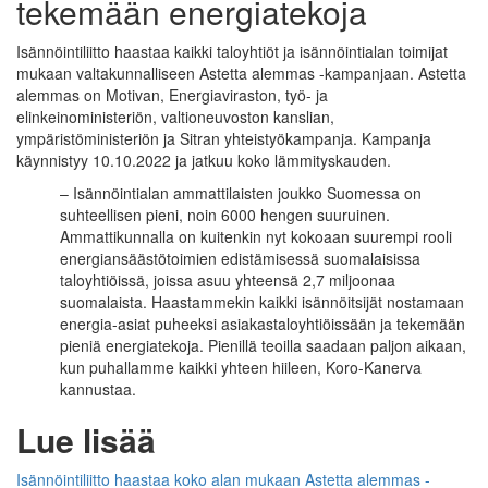
tekemään energiatekoja
Isännöintiliitto haastaa kaikki taloyhtiöt ja isännöintialan toimijat
mukaan valtakunnalliseen Astetta alemmas -kampanjaan. Astetta
alemmas on Motivan, Energiaviraston, työ- ja
elinkeinoministeriön, valtioneuvoston kanslian,
ympäristöministeriön ja Sitran yhteistyökampanja. Kampanja
käynnistyy 10.10.2022 ja jatkuu koko lämmityskauden.
– Isännöintialan ammattilaisten joukko Suomessa on
suhteellisen pieni, noin 6000 hengen suuruinen.
Ammattikunnalla on kuitenkin nyt kokoaan suurempi rooli
energiansäästötoimien edistämisessä suomalaisissa
taloyhtiöissä, joissa asuu yhteensä 2,7 miljoonaa
suomalaista. Haastammekin kaikki isännöitsijät nostamaan
energia-asiat puheeksi asiakastaloyhtiöissään ja tekemään
pieniä energiatekoja. Pienillä teoilla saadaan paljon aikaan,
kun puhallamme kaikki yhteen hiileen, Koro-Kanerva
kannustaa.
Lue lisää
Isännöintiliitto haastaa koko alan mukaan Astetta alemmas -