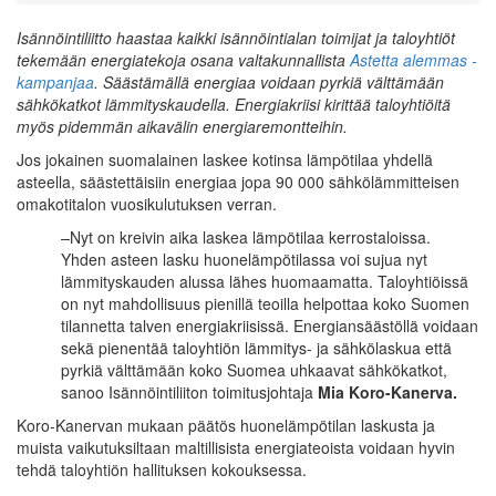
Isännöintiliitto haastaa kaikki isännöintialan toimijat ja taloyhtiöt
tekemään energiatekoja osana valtakunnallista
Astetta alemmas -
kampanjaa
. Säästämällä energiaa voidaan pyrkiä välttämään
sähkökatkot lämmityskaudella. Energiakriisi kirittää taloyhtiöitä
myös pidemmän aikavälin energiaremontteihin.
Jos jokainen suomalainen laskee kotinsa lämpötilaa yhdellä
asteella, säästettäisiin energiaa jopa 90 000 sähkölämmitteisen
omakotitalon vuosikulutuksen verran.
–
Nyt on kreivin aika laskea lämpötilaa kerrostaloissa.
Yhden asteen lasku huonelämpötilassa voi sujua nyt
lämmityskauden alussa lähes huomaamatta. Taloyhtiöissä
on nyt mahdollisuus pienillä teoilla helpottaa koko Suomen
tilannetta talven energiakriisissä. Energiansäästöllä voidaan
sekä pienentää taloyhtiön lämmitys- ja sähkölaskua että
pyrkiä välttämään koko Suomea uhkaavat sähkökatkot,
sanoo Isännöintiliiton toimitusjohtaja
Mia Koro-Kanerva.
Koro-Kanervan mukaan päätös huonelämpötilan laskusta ja
muista vaikutuksiltaan maltillisista energiateoista voidaan hyvin
tehdä taloyhtiön hallituksen kokouksessa.