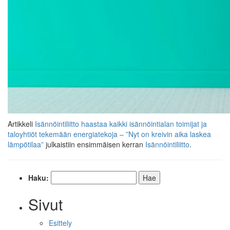
Artikkeli
Isännöintiliitto haastaa kaikki isännöintialan toimijat ja
taloyhtiöt tekemään energiatekoja – ”Nyt on kreivin aika laskea
lämpötilaa”
julkaistiin ensimmäisen kerran
Isännöintiliitto
.
Haku:
Sivut
Esittely