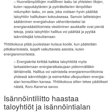
–
Huonelämpötilojen maltillinen lasku tai yhteisten tilojen,
kuten rappukäytävien ja pyöräkellarien lämpötilan
reilumpikin lasku, on asia, joka voidaan hyvin päättää
taloyhtiön hallituksen kokouksessa. Samoin laitteistojen
säätäminen energiahukan vähentämiseksi tai
energiansäästötoimista viestiminen asukkaille ovat pieniä
tekoja, joista taloyhtiön hallitus voi päättää ja pyytää
isännöitsijää toteuttamaan.
Yhtiökokous pitää puolestaan kutsua koolle, kun päätetään
pitkäkantoisista, laajalti vaikuttavista asioista, kuten
energiaremonteista.
–
Energiakriisi kirittää kaikkia taloyhtiöitä myös
tarkastelemaan energiaratkaisujaan pidemmälläkin
tähtäimellä. Hallitus voi valmistella energiaremonttitoimia
yhdessä isännöitsijän ja esimerkiksi ulkopuolisen energia-
alan konsulttien kanssa. Yhtiökokous sitten tekee päätökset
näistä, Koro-Kanerva sanoo.
Isännöintiliitto haastaa
taloyhtiöt ja isännöintialan