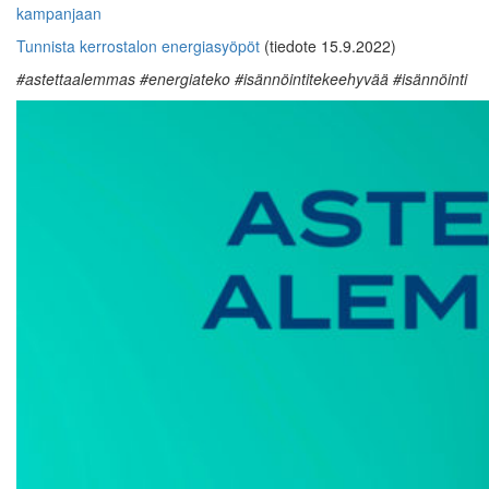
kampanjaan
Tunnista kerrostalon energiasyöpöt
(tiedote 15.9.2022)
#astettaalemmas #energiateko #isännöintitekeehyvää #isännöinti