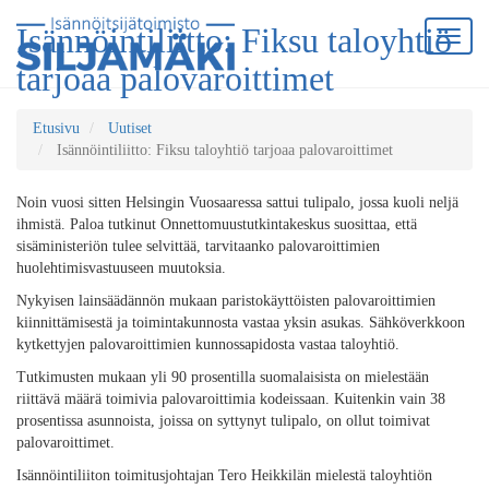
Isännöintiliitto: Fiksu taloyhtiö
tarjoaa palovaroittimet
Etusivu
Uutiset
Isännöintiliitto: Fiksu taloyhtiö tarjoaa palovaroittimet
Noin vuosi sitten Helsingin Vuosaaressa sattui tulipalo, jossa kuoli neljä
ihmistä. Paloa tutkinut Onnettomuustutkintakeskus suosittaa, että
sisäministeriön tulee selvittää, tarvitaanko palovaroittimien
huolehtimisvastuuseen muutoksia.
Nykyisen lainsäädännön mukaan paristokäyttöisten palovaroittimien
kiinnittämisestä ja toimintakunnosta vastaa yksin asukas. Sähköverkkoon
kytkettyjen palovaroittimien kunnossapidosta vastaa taloyhtiö.
Tutkimusten mukaan yli 90 prosentilla suomalaisista on mielestään
riittävä määrä toimivia palovaroittimia kodeissaan. Kuitenkin vain 38
prosentissa asunnoista, joissa on syttynyt tulipalo, on ollut toimivat
palovaroittimet.
Isännöintiliiton toimitusjohtajan Tero Heikkilän mielestä taloyhtiön