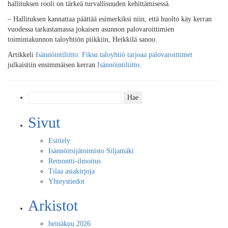
hallituksen rooli on tärkeä turvallisuuden kehittämisessä.
– Hallituksen kannattaa päättää esimerkiksi niin, että huolto käy kerran
vuodessa tarkastamassa jokaisen asunnon palovaroittimien
toimintakunnon taloyhtiön piikkiin, Heikkilä sanoo.
Artikkeli
Isännöintiliitto: Fiksu taloyhtiö tarjoaa palovaroittimet
julkaistiin ensimmäisen kerran
Isännöintiliitto
.
Haku:
Sivut
Esittely
Isännöitsijätoimisto Siljamäki
Remontti-ilmoitus
Tilaa asiakirjoja
Yhteystiedot
Arkistot
heinäkuu 2026