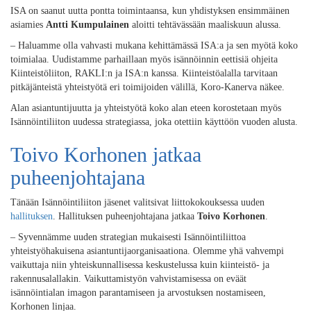
ISA on saanut uutta pontta toimintaansa, kun yhdistyksen ensimmäinen
asiamies
Antti Kumpulainen
aloitti tehtävässään
maaliskuun alussa
.
–
Haluamme olla vahvasti mukana kehittämässä
ISA:a
ja sen
myötä koko
toimialaa.
Uudistamme parhaillaan
myös
isännöinnin eettisiä ohjeita
Kiinteistöliiton
,
RAKLI:n
ja
ISA:n
kanssa
.
Kiinteistöalalla tarvitaan
pitkäjänteistä yhteistyötä eri toimijoiden välillä, Koro-Kanerva näkee.
Alan asiantuntijuutta ja y
hteistyötä koko alan eteen
korostetaan
myös
Isännöintiliiton uudessa strategiassa, joka otettiin käyttöön vuoden alusta.
Toivo Korhonen jatkaa
puheenjohtajana
Tänään Isännöintiliiton jäsenet valitsivat liittokokouksessa uuden
hallituksen
.
Hallituksen puheenjohtajana jatkaa
Toivo Korhonen
.
–
Syvennämme
uuden strategian mukaisesti
Isännöintiliittoa
yhteistyöhakuisena
asiantuntijaorganisaatio
na
.
Olemme
yhä
vahvempi
vaikuttaja niin yhteiskunnallisessa keskustelussa kuin kiinteistö- ja
rakennusalallakin. Vaikuttamistyön vahvistamisessa on eväät
isännöintialan imagon parantamiseen ja arvostuksen nostamiseen
,
Korhonen linjaa.