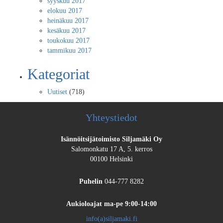
syyskuu 2017
elokuu 2017
heinäkuu 2017
kesäkuu 2017
toukokuu 2017
tammikuu 2017
Kategoriat
Uutiset
(718)
Yhteystiedot
Isännöitsijätoimisto Siljamäki Oy
Salomonkatu 17 A, 5. kerros
00100 Helsinki
Puhelin
044-777 8282
Aukioloajat
ma-pe 9:00-14:00
info(a)siljamaki.fi