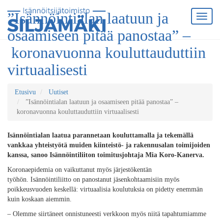
”Isännöintialan laatuun ja
osaamiseen pitää panostaa” –
koronavuonna kouluttauduttiin
virtuaalisesti
Etusivu
Uutiset
”Isännöintialan laatuun ja osaamiseen pitää panostaa” –
koronavuonna kouluttauduttiin virtuaalisesti
Isännöintialan laatua
parannetaan
kouluttamalla ja tekemällä
vankkaa yhteistyötä
muiden kiinteistö- ja rakennusalan toimijoiden
kanssa,
sanoo
Isännöintiliiton toimitusjohtaja
Mia Koro-Kanerva
.
Koronaepidemia on vaikuttanut myös järjestökentän
työhön.
Isännöintiliitto on panostanut jäsenkohtaamisiin myös
poikkeusvuoden keskellä: virtuaalisia koulutuksia on pidetty enemmän
kuin koskaan aiemmin.
–
Olemme siirtäneet
onnistuneesti verkkoon myös niitä
tapahtumiamme