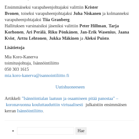
Ensimmäiseksi varapuheenjohtajaksi valittiin
Krister
Ilvonen
,
toiseksi
varapuheenjohtajaksi
Juha Niskanen
ja kolmanneksi
varapuheenjohtajaksi
Tiia Granberg
.
Hallituksen
varsinaisiksi
jäseniksi
valittiin
Peter
Hillman
,
Tarja
Korhonen
,
Ari Perälä
,
Riku Pönkänen
,
Jan-Erik Wasenius
,
Jaana
Kvist
,
Arttu Lehtonen
,
Jukka Mäkinen
ja
Aleksi Puisto
.
Lisätietoja
Mia Koro-Kanerva
toimitusjohtaja, Isännöintiliitto
050 303 1615
mia.koro-kanerva@isannointiliitto.fi
Uutishuoneeseen
Artikkeli
”Isännöintialan laatuun ja osaamiseen pitää panostaa” –
koronavuonna kouluttauduttiin virtuaalisesti
julkaistiin ensimmäisen
kerran
Isännöintiliitto
.
Haku: