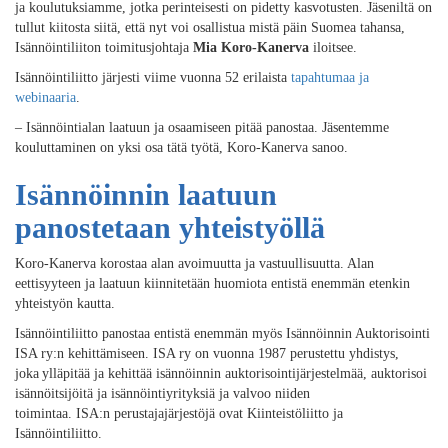
ja koulutuksiamme
, jotka perinteisesti on pidetty kasvotusten.
Jäseniltä on
tullut kiitosta siitä, että nyt voi osallistua
mistä päin
Suomea tahansa,
Isännöintiliiton toimitusjohtaja
Mia Koro-Kanerva
iloitsee.
Isännöintiliitto järjesti viime vuonna
52
erilaista
tapahtumaa ja
webinaaria
.
–
Isännöintialan laatuun ja osaamiseen pitää panostaa.
Jäsentemme
kouluttaminen on yksi osa tätä
työtä
, Koro-Kanerva sanoo.
Isännöinnin laatuun
panostetaan
yhteistyöllä
Koro-Kanerva korostaa alan avoimuutta ja vastuullisuutta. Alan
eettisyyteen ja laatuun kiinnitetään huomiota entistä enemmän etenkin
yhteistyön kautta.
Isännöintiliitto panostaa entistä enemmän myös Isännöinnin Auktorisointi
ISA ry:n kehittämiseen. ISA ry on vuonna 198
7
perustettu yhdistys,
joka
ylläpitää ja kehittää isännöinnin auktorisointijärjestelmää, auktorisoi
isännöitsijöitä ja isännöintiyrityksiä ja valvoo niiden
toimintaa.
ISA:n
perustajajärjestöjä ovat Kiinteistöliitto ja
Isännöintiliitto.