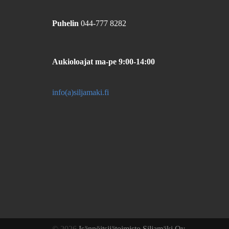
Puhelin
044-777 8282
Aukioloajat
ma-pe 9:00-14:00
info(a)siljamaki.fi
© 2026
Isännöitsijätoimisto Siljamäki Oy