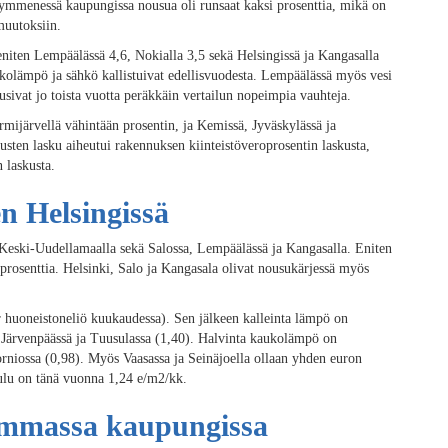
n kymmenessä kaupungissa nousua oli runsaat kaksi prosenttia, mikä on
muutoksiin.
niten Lempäälässä 4,6, Nokialla 3,5 sekä Helsingissä ja Kangasalla
kolämpö ja sähkö kallistuivat edellisvuodesta. Lempäälässä myös vesi
usivat jo toista vuotta peräkkäin vertailun nopeimpia vauhteja.
rmijärvellä vähintään prosentin, ja Kemissä, Jyväskylässä ja
usten lasku aiheutui rakennuksen kiinteistöveroprosentin laskusta,
 laskusta.
n Helsingissä
eski-Uudellamaalla sekä Salossa, Lempäälässä ja Kangasalla. Eniten
rosenttia. Helsinki, Salo ja Kangasala olivat nousukärjessä myös
r huoneistoneliö kuukaudessa). Sen jälkeen kalleinta lämpö on
Järvenpäässä ja Tuusulassa (1,40). Halvinta kaukolämpö on
rniossa (0,98). Myös Vaasassa ja Seinäjoella ollaan yhden euron
ulu on tänä vuonna 1,24 e/m2/kk.
ammassa kaupungissa