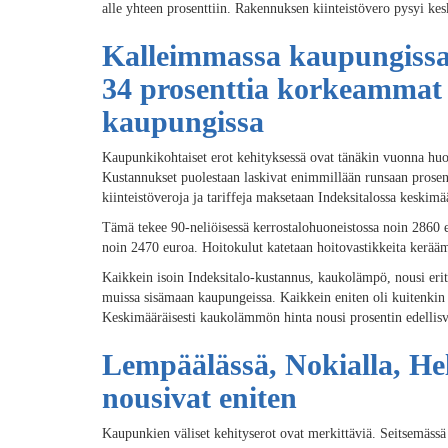
alle yhteen prosenttiin. Rakennuksen kiinteistövero pysyi ke
Kalleimmassa kaupungissa
34 prosenttia korkeammat
kaupungissa
Kaupunkikohtaiset erot kehityksessä ovat tänäkin vuonna huo
Kustannukset puolestaan laskivat enimmillään runsaan prosent
kiinteistöveroja ja tariffeja maksetaan Indeksitalossa keski
Tämä tekee 90-neliöisessä kerrostalohuoneistossa noin 2860 
noin 2470 euroa. Hoitokulut katetaan hoitovastikkeita kerää
Kaikkein isoin Indeksitalo-kustannus, kaukolämpö, nousi erit
muissa sisämaan kaupungeissa. Kaikkein eniten oli kuitenkin
Keskimääräisesti kaukolämmön hinta nousi prosentin edellis
Lempäälässä, Nokialla, He
nousivat eniten
Kaupunkien väliset kehityserot ovat merkittäviä. Seitsemässä