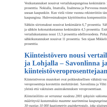
Vesikustannukset nousivat vertailukaupungeissa keskimäärin 
prosenttia. Nokialla, Imatralla, Iisalmessa ja Porvoossa muut
useaan kaupunkiin. Kun vielä viime vuonna rekisteröitiin täss
kaupungissa. Hulevesimaksujen käyttöönottoa kompensoitiin 
Sähkön siirtomaksut nousivat keskimäärin 6,7 prosenttia. Sä
ja sähkön kokonaiskustannus keskimäärin 4,5 prosenttia. Eni
vertailukustannus nousi 13,3 prosenttia edellisvuodesta. P
sähkökustannukset nousivat 11 prosenttia. Sen sijaan Mikkelis
prosenttia.
Kiinteistövero nousi verta
ja Lohjalla – Savonlinna ja
kiinteistöveroprosenttejaa
Kiinteistöveron muutokset ovat poikkeuksellisen vähäisiä vu
veroprosentteja korotettiin merkittävästi. Savonlinna ja Vihti
yleistä että vakituisen asuinrakennuksen veroprosenttiaan.
Kiinteistöliitto on verrannut vuodesta 2001 syksyisin vakiomuo
määrittyviä kustannuksia maamme suurimmissa kaupungeissa kä
30-vuotias 10 000 kuutiometrin asuinkerrostalo, joka sijaitse