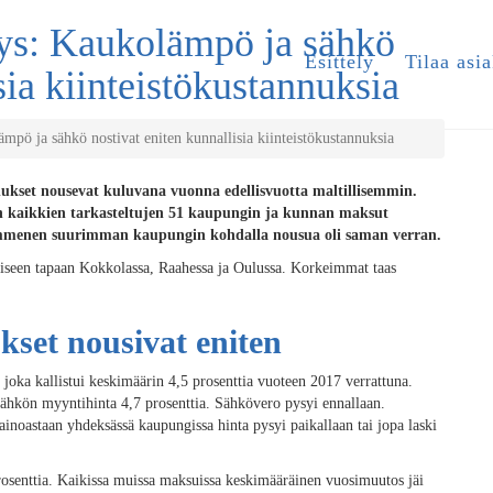
tys: Kaukolämpö ja sähkö
Esittely
Tilaa asia
sia kiinteistökustannuksia
mpö ja sähkö nostivat eniten kunnallisia kiinteistökustannuksia
nukset nousevat kuluvana vuonna edellisvuotta maltillisemmin.
an kaikkien tarkasteltujen 51 kaupungin ja kunnan maksut
Kymmenen suurimman kaupungin kohdalla nousua oli saman verran.
tiseen tapaan Kokkolassa, Raahessa ja Oulussa. Korkeimmat taas
kset nousivat eniten
 joka kallistui keskimäärin 4,5 prosenttia vuoteen 2017 verrattuna.
sähkön myyntihinta 4,7 prosenttia. Sähkövero pysyi ennallaan.
 ainoastaan yhdeksässä kaupungissa hinta pysyi paikallaan tai jopa laski
rosenttia. Kaikissa muissa maksuissa keskimääräinen vuosimuutos jäi