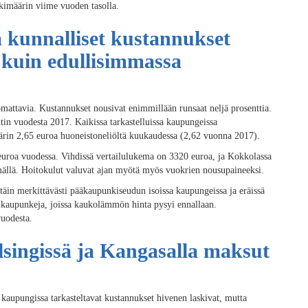
skimäärin viime vuoden tasolla.
 kunnalliset kustannukset
 kuin edullisimmassa
mattavia. Kustannukset nousivat enimmillään runsaat neljä prosenttia.
in vuodesta 2017. Kaikissa tarkastelluissa kaupungeissa
määrin 2,65 euroa huoneistoneliöltä kuukaudessa (2,62 vuonna 2017).
euroa vuodessa. Vihdissä vertailulukema on 3320 euroa, ja Kokkolassa
mällä. Hoitokulut valuvat ajan myötä myös vuokrien nousupaineeksi.
täin merkittävästi pääkaupunkiseudun isoissa kaupungeissa ja eräissä
 kaupunkeja, joissa kaukolämmön hinta pysyi ennallaan.
vuodesta.
lsingissä ja Kangasalla maksut
 kaupungissa tarkasteltavat kustannukset hivenen laskivat, mutta