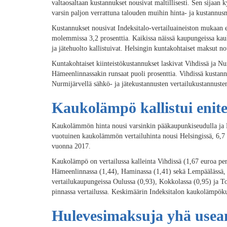
valtaosaltaan kustannukset nousivat maltillisesti. Sen sijaa
varsin paljon verrattuna talouden muihin hinta- ja kustannus
Kustannukset nousivat Indeksitalo-vertailuaineiston mukaan e
molemmissa 3,2 prosenttia. Kaikissa näissä kaupungeissa kau
ja jätehuolto kallistuivat. Helsingin kuntakohtaiset maksut no
Kuntakohtaiset kiinteistökustannukset laskivat Vihdissä ja Nu
Hämeenlinnassakin runsaat puoli prosenttia. Vihdissä kustann
Nurmijärvellä sähkö- ja jätekustannusten vertailukustannusten
Kaukolämpö kallistui enite
Kaukolämmön hinta nousi varsinkin pääkaupunkiseudulla ja K
vuotuinen kaukolämmön vertailuhinta nousi Helsingissä, 6,7 p
vuonna 2017.
Kaukolämpö on vertailussa kalleinta Vihdissä (1,67 euroa pe
Hämeenlinnassa (1,44), Haminassa (1,41) sekä Lempäälässä, 
vertailukaupungeissa Oulussa (0,93), Kokkolassa (0,95) ja To
pinnassa vertailussa. Keskimäärin Indeksitalon kaukolämpök
Hulevesimaksuja yhä use