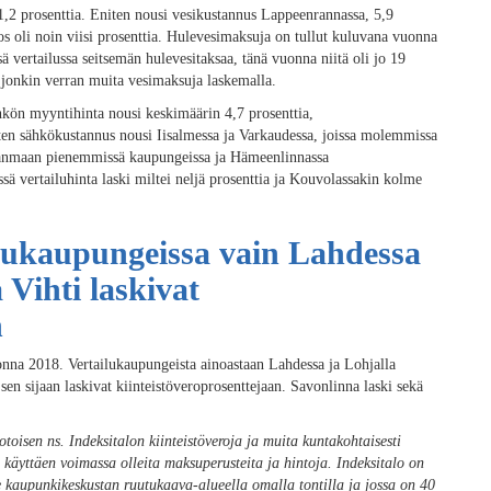
1,2 prosenttia. Eniten nousi vesikustannus Lappeenrannassa, 5,9
os oli noin viisi prosenttia. Hulevesimaksuja on tullut kuluvana vuonna
ä vertailussa seitsemän hulevesitaksaa, tänä vuonna niitä oli jo 19
jonkin verran muita vesimaksuja laskemalla.
hkön myyntihinta nousi keskimäärin 4,7 prosenttia,
ten sähkökustannus nousi Iisalmessa ja Varkaudessa, joissa molemmissa
irkanmaan pienemmissä kaupungeissa ja Hämeenlinnassa
sä vertailuhinta laski miltei neljä prosenttia ja Kouvolassakin kolme
ilukaupungeissa vain Lahdessa
 Vihti laskivat
n
onna 2018. Vertailukaupungeista ainoastaan Lahdessa ja Lohjalla
 sen sijaan laskivat kiinteistöveroprosenttejaan. Savonlinna laski sekä
toisen ns. Indeksitalon kiinteistöveroja ja muita kuntakohtaisesti
yttäen voimassa olleita maksuperusteita ja hintoja. Indeksitalo on
e kaupunkikeskustan ruutukaava-alueella omalla tontilla ja jossa on 40