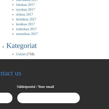
lokakuu 2017
syyskuu 2017
elokuu 2017
heinäkuu 2017
kesäkuu 2017
toukokuu 2017
tammikuu 2017
Kategoriat
Uutiset
(718)
ntact us
Sähköpostisi / Your email
*