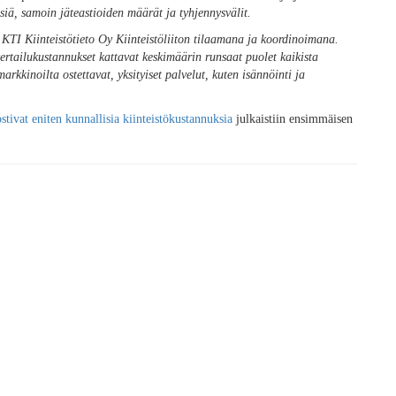
siä, samoin jäteastioiden määrät ja tyhjennysvälit.
 KTI Kiinteistötieto Oy Kiinteistöliiton tilaamana ja koordinoimana.
rtailukustannukset kattavat keskimäärin runsaat puolet kaikista
arkkinoilta ostettavat, yksityiset palvelut, kuten isännöinti ja
tivat eniten kunnallisia kiinteistökustannuksia
julkaistiin ensimmäisen