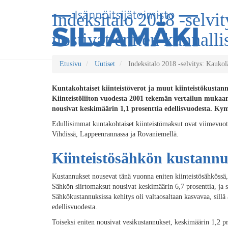
Indeksitalo 2018 -selvi
nostivat eniten kunnalli
Etusivu
Uutiset
Indeksitalo 2018 -selvitys: Kaukolä
Kuntakohtaiset kiinteistöverot ja muut kiinteistökustan
Kiinteistöliiton vuodesta 2001 tekemän vertailun muka
nousivat keskimäärin 1,1 prosenttia edellisvuodesta. 
Edullisimmat kuntakohtaiset kiinteistömaksut ovat viimevuo
Vihdissä, Lappeenrannassa ja Rovaniemellä.
Kiinteistösähkön kustannu
Kustannukset nousevat tänä vuonna eniten kiinteistösähkössä,
Sähkön siirtomaksut nousivat keskimäärin 6,7 prosenttia, ja 
Sähkökustannuksissa kehitys oli valtaosaltaan kasvavaa, sillä
edellisvuodesta.
Toiseksi eniten nousivat vesikustannukset, keskimäärin 1,2 p