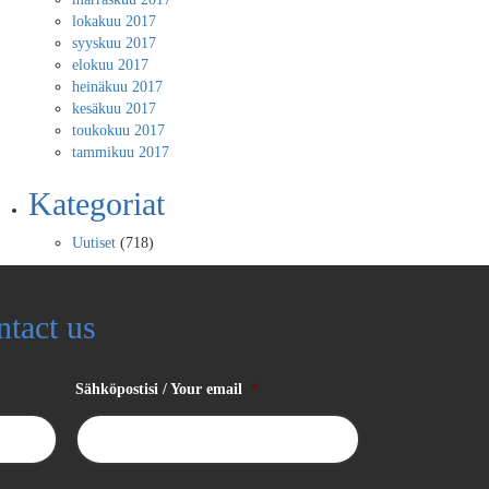
lokakuu 2017
syyskuu 2017
elokuu 2017
heinäkuu 2017
kesäkuu 2017
toukokuu 2017
tammikuu 2017
Kategoriat
Uutiset
(718)
ntact us
Sähköpostisi / Your email
*