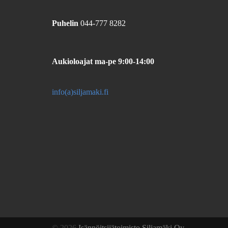
Puhelin
044-777 8282
Aukioloajat
ma-pe 9:00-14:00
info(a)siljamaki.fi
© 2026
Isännöitsijätoimisto Siljamäki Oy