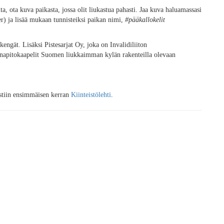
ta, ota kuva paikasta, jossa olit liukastua pahasti. Jaa kuva haluamassasi
r) ja lisää mukaan tunnisteiksi paikan nimi,
#pääkallokelit
engät. Lisäksi Pistesarjat Oy, joka on Invalidiliiton
anapitokaapelit Suomen liukkaimman kylän rakenteilla olevaan
stiin ensimmäisen kerran
Kiinteistölehti
.