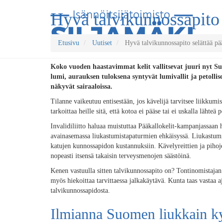
Hyvä talvikunnossapito 
Etusivu
Uutiset
Hyvä talvikunnossapito selättää pää
Koko vuoden haastavimmat kelit vallitsevat juuri nyt S
lumi, aurauksen tuloksena syntyvät lumivallit ja petol
näkyvät sairaaloissa.
Tilanne vaikeutuu entisestään, jos kävelijä tarvitsee liikkumis
tarkoittaa heille sitä, että kotoa ei pääse tai ei uskalla lähteä p
Invalidiliitto haluaa muistuttaa Pääkallokelit-kampanjassaan
avainasemassa liukastumistapaturmien ehkäisyssä. Liukastumi
katujen kunnossapidon kustannuksiin. Kävelyreittien ja pihoj
nopeasti itsensä takaisin terveysmenojen säästöinä.
Kenen vastuulla sitten talvikunnossapito on? Tontinomistajan 
myös hiekoittaa tarvittaessa jalkakäytävä. Kunta taas vastaa a
talvikunnossapidosta.
Ilmianna Suomen liukkain k