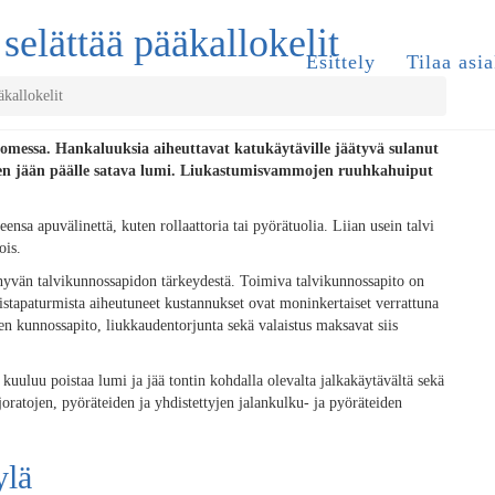
selättää pääkallokelit
Esittely
Tilaa asia
kallokelit
uomessa. Hankaluuksia aiheuttavat katukäytäville jäätyvä sulanut
lisen jään päälle satava lumi. Liukastumisvammojen ruuhkahuiput
eensa apuvälinettä, kuten rollaattoria tai pyörätuolia. Liian usein talvi
ois.
 hyvän talvikunnossapidon tärkeydestä. Toimiva talvikunnossapito on
stapaturmista aiheutuneet kustannukset ovat moninkertaiset verrattuna
en kunnossapito, liukkaudentorjunta sekä valaistus maksavat siis
kuuluu poistaa lumi ja jää tontin kohdalla olevalta jalkakäytävältä sekä
joratojen, pyöräteiden ja yhdistettyjen jalankulku- ja pyöräteiden
ylä