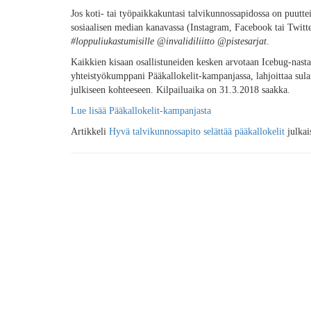
Jos koti- tai työpaikkakuntasi talvikunnossapidossa on puuttei
sosiaalisen median kanavassa (Instagram, Facebook tai Twitte
#loppuliukastumisille @invalidiliitto @pistesarjat
.
Kaikkien kisaan osallistuneiden kesken arvotaan Icebug-nastak
yhteistyökumppani Pääkallokelit-kampanjassa, lahjoittaa sul
julkiseen kohteeseen. Kilpailuaika on 31.3.2018 saakka.
Lue lisää Pääkallokelit-kampanjasta
Artikkeli
Hyvä talvikunnossapito selättää pääkallokelit
julkai