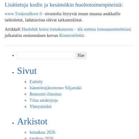
Lisätietoja kodin ja kesämökin huoltotoimenpiteistä:
www.Toukotalkoot.fi
-sivustolta löytyvät muun muassa asukkaille
tarkoitetut, ladattavissa olevat tarkastuslistat.
Artikkeli
Huolehdi kotisi lomakuntoon – älä someta lomasuunnitelmiasi
julkaistiin ensimmäisen kerran
Kiinteistölehti
.
Haku:
Sivut
Esittely
Isännöitsijätoimisto Siljamäki
Remontti-ilmoitus
Tilaa asiakirjoja
Yhteystiedot
Arkistot
heinäkuu 2026
kesäkuu 2026