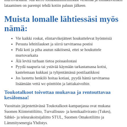
lataaminen on parempi tehdä kotiin paluun jälkeen.
Muista lomalle lähtiessäsi myös
nämä:
Vie kaikki roskat, elintarvikejätteet houkuttelevat hyönteisiä
Peruuta lehtitilaukset ja siirrä tarvittaessa postisi
Pidä koti ja piha asutun näköisenä, ettei se houkuttele
murtovarkaita
Älä levitä turhaan tietoa poissaolostasi
Pyydä naapuria tai ystävää käymään tarkastamassa kotisi,
kastelemaan kukkasi ja tyhjentämässä postilaatikkosi
Jos luotettu henkilö hoitaa kotiasi, pyydä häntä tarvittaessa
lisäämään vettä wc-pönttöön ja lattiakaivoihin.
Toukotalkoot toivottaa mukavaa ja rentouttavaa
kesälomaa!
Vuosittain järjestettävässä Toukotalkoot-kampanjassa ovat mukana
Suomen Kiinteistöliitto, Turvallisuus- ja kemikaalivirasto (Tukes),
Sähkö- ja teleurakoitsijaliitto STUL, Suomen Omakotiliitto ja
Lämmitysenergia Yhdistys.