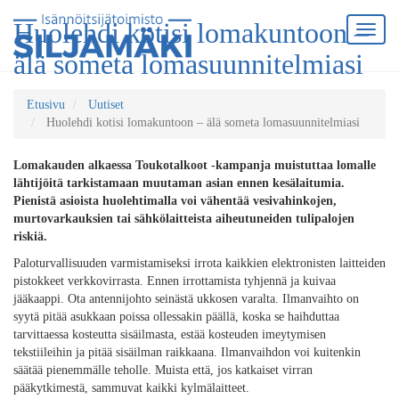
Huolehdi kotisi lomakuntoon –
älä someta lomasuunnitelmiasi
Etusivu
Uutiset
Huolehdi kotisi lomakuntoon – älä someta lomasuunnitelmiasi
Lomakauden alkaessa Toukotalkoot -kampanja muistuttaa lomalle
lähtijöitä tarkistamaan muutaman asian ennen kesälaitumia.
Pienistä asioista huolehtimalla voi vähentää vesivahinkojen,
murtovarkauksien tai sähkölaitteista aiheutuneiden tulipalojen
riskiä.
Paloturvallisuuden varmistamiseksi irrota kaikkien elektronisten laitteiden
pistokkeet verkkovirrasta. Ennen irrottamista tyhjennä ja kuivaa
jääkaappi. Ota antennijohto seinästä ukkosen varalta. Ilmanvaihto on
syytä pitää asukkaan poissa ollessakin päällä, koska se haihduttaa
tarvittaessa kosteutta sisäilmasta, estää kosteuden imeytymisen
tekstiileihin ja pitää sisäilman raikkaana. Ilmanvaihdon voi kuitenkin
säätää pienemmälle teholle. Muista että, jos katkaiset virran
pääkytkimestä, sammuvat kaikki kylmälaitteet.