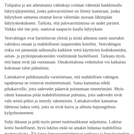
Tulipaloa ja sen aiheuttamia vahinkoja voidaan vähentää hankkimalla
hälytysjärjestelmä, jonka palovaroittimet on liitetty kameraan, jonka
hälytyksen sattuessa ottamat kuvat välitetään suoraan lähimpään
hälytyskeskukseen. Tarkista, että palovaroittimissa on uudet paristot.
Vaikka olet itse pois, saattavat naapurisi kuulla hälytyksen.
Vesivahingot ovat harmittavan yleisiä ja niistä aiheutuu usein suurtakin
vahinkoa omaan ja mahdollisesti naapureiden koteihin. Vesivahingon
riskia voi pienentää sulkemalla kaikkien vettä käyttävien kodinkoneiden,
astian- ja pyykinpesukoneiden vesiliitännät huolellisesti. Tarkasta myös,
että hanat eivät jää vuotamaan. Omakotitalossa vedentulon voi katkaista
kokonaan talon pääsulusta.
Lattiakaivot puhdistamalla varmistetaan, että mahdollisen vahingon
tapahtuessa ne toimivat moitteettomasti. Sama kannattaa tehdä
pihakaivoille, jotta sadevedet pääsevät poistumaan esteettömästi. Myös
rännit kannattaa pitää mahdollisimman puhtaina, jotta sadevedet eivät
valu seiniä pitkin ja imeydy rakenteisiin. Lattiakaivoihin kannattaa
lähtiessä laskea vettä, jotta ne eivät kuivu ja aiheuta hajuongelmia
kylpyhuoneeseen.
Sulje ikkunat ja pidä myös pienet tuuletusikkunat suljettuina. Lukitse
kotisi huolellisesti, hyvä lukitus estää tai ainakin hidastaa mahdollisia
murtovarkaita. Älä kerro lomasuunnitelmistasi verkossa ja lomakuvienkin