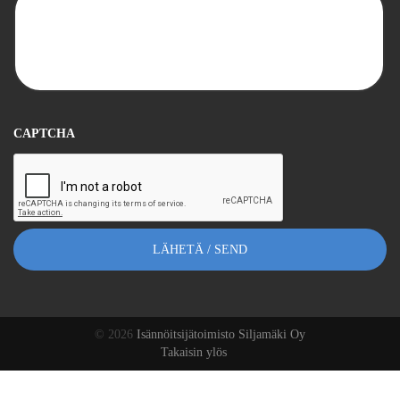
CAPTCHA
© 2026
Isännöitsijätoimisto Siljamäki Oy
Takaisin ylös