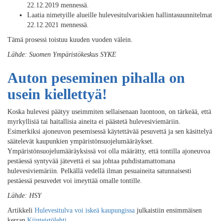
22.12.2019 mennessä.
Laatia nimetyille alueille hulevesitulvariskien hallintasuunnitelmat
22.12.2021 mennessä.
Tämä prosessi toistuu kuuden vuoden välein.
Lähde: Suomen Ympäristökeskus SYKE
Auton peseminen pihalla on
usein kiellettyä!
Koska hulevesi päätyy useimmiten sellaisenaan luontoon, on tärkeää, että
myrkyllisiä tai haitallisia aineita ei päästetä hulevesiviemäriin.
Esimerkiksi ajoneuvon pesemisessä käytettävää pesuvettä ja sen käsittelyä
säätelevät kaupunkien ympäristönsuojelumääräykset.
Ympäristönsuojelumääräyksissä voi olla määrätty, että tontilla ajoneuvoa
pestäessä syntyvää jätevettä ei saa johtaa puhdistamattomana
hulevesiviemäriin. Pelkällä vedellä ilman pesuaineita satunnaisesti
pestäessä pesuvedet voi imeyttää omalle tontille.
Lähde: HSY
Artikkeli
Hulevesitulva voi iskeä kaupungissa
julkaistiin ensimmäisen
kerran
Kiinteistölehti
.