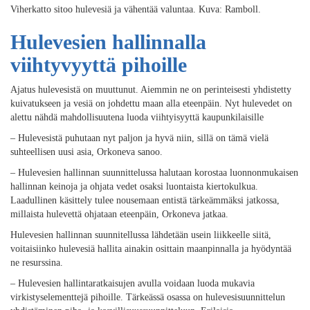
Viherkatto sitoo hulevesiä ja vähentää valuntaa. Kuva: Ramboll.
Hulevesien hallinnalla
viihtyvyyttä pihoille
Ajatus hulevesistä on muuttunut. Aiemmin ne on perinteisesti yhdistetty
kuivatukseen ja vesiä on johdettu maan alla eteenpäin. Nyt hulevedet on
alettu nähdä mahdollisuutena luoda viihtyisyyttä kaupunkilaisille
– Hulevesistä puhutaan nyt paljon ja hyvä niin, sillä on tämä vielä
suhteellisen uusi asia, Orkoneva sanoo.
– Hulevesien hallinnan suunnittelussa halutaan korostaa luonnonmukaisen
hallinnan keinoja ja ohjata vedet osaksi luontaista kiertokulkua.
Laadullinen käsittely tulee nousemaan entistä tärkeämmäksi jatkossa,
millaista hulevettä ohjataan eteenpäin, Orkoneva jatkaa.
Hulevesien hallinnan suunnitellussa lähdetään usein liikkeelle siitä,
voitaisiinko hulevesiä hallita ainakin osittain maanpinnalla ja hyödyntää
ne resurssina.
– Hulevesien hallintaratkaisujen avulla voidaan luoda mukavia
virkistyselementtejä pihoille. Tärkeässä osassa on hulevesisuunnittelun