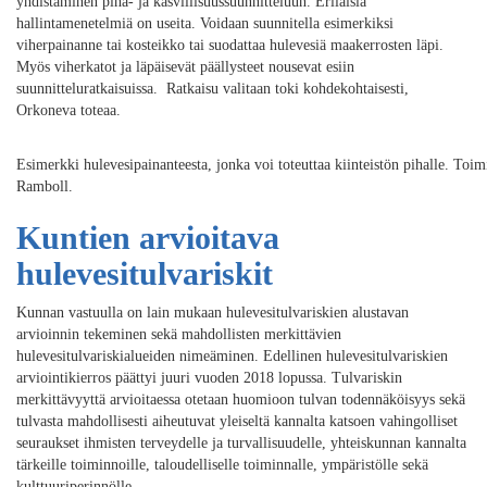
yhdistäminen piha- ja kasvillisuussuunnitteluun. Erilaisia
hallintamenetelmiä on useita. Voidaan suunnitella esimerkiksi
viherpainanne tai kosteikko tai suodattaa hulevesiä maakerrosten läpi.
Myös viherkatot ja läpäisevät päällysteet nousevat esiin
suunnitteluratkaisuissa. Ratkaisu valitaan toki kohdekohtaisesti,
Orkoneva toteaa.
Esimerkki hulevesipainanteesta, jonka voi toteuttaa kiinteistön pihalle. Toi
Ramboll.
Kuntien arvioitava
hulevesitulvariskit
Kunnan vastuulla on lain mukaan hulevesitulvariskien alustavan
arvioinnin tekeminen sekä mahdollisten merkittävien
hulevesitulvariskialueiden nimeäminen. Edellinen hulevesitulvariskien
arviointikierros päättyi juuri vuoden 2018 lopussa. Tulvariskin
merkittävyyttä arvioitaessa otetaan huomioon tulvan todennäköisyys sekä
tulvasta mahdollisesti aiheutuvat yleiseltä kannalta katsoen vahingolliset
seuraukset ihmisten terveydelle ja turvallisuudelle, yhteiskunnan kannalta
tärkeille toiminnoille, taloudelliselle toiminnalle, ympäristölle sekä
kulttuuriperinnölle.