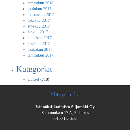
tammikuu 2018
joulukuu 2017
marraskuu 2017
lokakuu 2017
syyskuu 2017
elokuu 2017
heinäkuu 2017
kesäkuu 2017
toukokuu 2017
tammikuu 2017
Kategoriat
Uutiset
(718)
Yhteystiedot
Isännöitsijätoimisto Siljamäki Oy
Salomonkatu 17 A, 5. kerros
00100 Helsinki