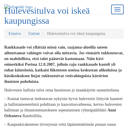
Hulevesitulva voi iskeä
kaupungissa
Etusivu
Uutiset
Hulevesitulva voi iskeä kaupungissa
Rankkasade voi yllättää missä vain, taajama-alueilla sateen
aiheuttamat vahingot voivat olla mittavia. Jos viemärit tukkeutuvat,
on mahdollista, että talot pääsevät kastumaan. Näin kävi
esimerkiksi Porissa 12.8.2007, jolloin raju rankkasade kasteli yli
tuhat kiinteistöä, katkaisi liikenteen useissa keskustan alikuluissa ja
hätäkeskuksen linjat tukkeutuivat vesivahingoista kärsivien
ihmisten puheluista.
Hulevesien hallinta tulisi ottaa huomioon jo maankäytön suunnittelussa.
– Kunnat tuntuvat tiedostavan nykyisin hyvin hulevesiin liittyvät haasteet
ja hallintamenetelmiä pohditaan jo kaavoitusvaiheessa, kertoo hulevesien
hallinnan ja ilmastonmuutokseen sopeutumisen ryhmäpäällikkö
Anni
Orkoneva
Rambollilta.
– Kaupunkirakenteen tiivistyessä vettä läpäisemättömän pinnan osuus