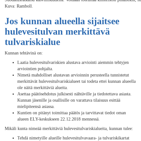
Kuva: Ramboll.
Jos kunnan alueella sijaitsee
hulevesitulvan merkittävä
tulvariskialue
Kunnan tehtävinä on:
Laatia hulevesitulvariskien alustava arviointi aiemmin tehtyjen
arviointien pohjalta.
Nimetä mahdolliset alustavan arvioinnin perusteella tunnistetut
merkittävät hulevesitulvariskialueet tai todeta ettei kunnan alueella
ole näitä merkittäviä alueita.
Asettaa päätösehdotus julkisesti nähtäville ja tiedotettava asiasta.
Kunnan jäsenille ja osallisille on varattava tilaisuus esittää
mielipiteensä asiassa.
Kuntien on pitänyt toimittaa päätös ja tarvittavat tiedot oman
alueen ELY-keskukseen 22.12.2018 mennessä.
Mikäli kunta nimeää merkittäviä hulevesitulvariskialueita, kunnan tulee:
Tehdä nimetyille alueille hulevesitulvavaara- ja tulvariskikartat