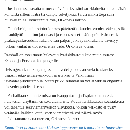
– Jos kunnassa havaitaan merkittäviä hulevesitulvariskialueita, tulee näistä
kohteista silloin laatia tarkempia selvityksiä, tulvariskikarttoja sekä
hulevesien hallintasuunnitelmia, Orkoneva kertoo.
– On tärkeää, että arviointikierros päivitetään kuuden vuoden välein, sillä
maankäyttö muuttuu jatkuvasti ja rankkasateet lisääntyvät. Esimerkiksi
pääkaupunkiseudulla rakennetaan paljon ja kaupunkirakenne tiivistyy,
jolloin vanhat arviot eivät enää päde, Orkoneva toteaa.
Ramboll on toteuttanut hulevesitulvariskikartoituksia muun muassa
Espoon ja Porvoon kaupungeille.
Helsingissä kantakaupungissa hulevedet johdetaan vielä toistaiseksi
pääosin sekaviemäriverkkoon ja sitä kautta Viikinmäen
jätevedenpuhdistamolle. Suuri piikki hulevesissä voi aiheuttaa ongelmia
jätevedenpuhdistuksessa.
– Parhaillaan suunnitelmissa on Kauppatorin ja Esplanadin alueiden
hulevesien eriyttäminen sekaviemäristä. Kovan rankkasateen seurauksena
voi tapahtua sekaviemäriverkon ylivuotoja, jolloin verkosto ei pysty
vetämään kaikkea vettä, vaan viemärivettä voi päätyä myös
puhdistamattomana mereen, Orkoneva kertoo.
Kuntaliiton julkaisemaan Hulevesioppaaseen on koottu tietoa hulevesien