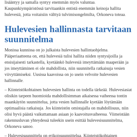
lisääntyy ja samalla syntyy enemmän myös valuntaa.
Kaupunkiympäristössä tarvitaankin entistä enemmän keinoja hallita
hulevesiä, jotta voitaisiin välttyä tulvimisongelmilta, Orkoneva toteaa.
Hulevesien hallinnasta tarvitaan
suunnitelma
Monissa kunnissa on jo julkaista hulevesien hallintaohjelma.
Pääperiaatteena on, että hulevesiä tulisi hallita niiden syntysijoilla ja
ensisijaisesti tarkastella, kyetäänkö hulevesiä imeyttämään maaperään ja
jos imeyttäminen ei ole mahdollista, niin suunnitella ratkaisuja vesien
viivyttämiseksi. Uusissa kaavoissa on jo usein velvoite hulevesien
hallinnalle.
– Kiinteistökohtainen hulevesien hallinta on todella tärkeää. Hulevesiasiat
olisikin tarpeen huomioida mahdollisimman aikaisessa vaiheessa tontin
maankäytön suunnittelua, jotta vesien hallinnalle kyetään löytämään
optimaalisia ratkaisuja. Jos kiinteistön omistajalla on mahdollisuus, niin
olisi hyvä päästä vaikuttamaan asiaan jo kaavoitusvaiheessa. Viimeistään
rakennusluvan yhteydessä tuleekin usein esittää hulevesisuunnitelma,
Orkoneva sanoo.
– Hulevesisuunnittelu on erikoissuunnittelua. Kiinteistökohtainen