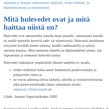
määrään ja laatuun vaikuttavista tekijöistä, niiden hallinta- ja
käsittelytarpeista ja menetelmistä
Mitä hulevedet ovat ja mitä
haittaa niistä on?
Hulevedet ovat rakennetulla alueella maan pinnalle, rakennusten katoille
tai muille pinnoille kertyviä sade- tai sulamisvesiä. Hulevesiä muodostuu
erityisesti keväällä lumen sulaessa, kesällä rankkasateilla ja syksyn
sateisina kausina. Mitä enemmän alueella on läpäisemätöntä pintaa, sitä
nopeammin ja enemmän hulevettä syntyy.
Hulevedet vaikuttavat ympäristöön lähinnä kahdella eri tavalla:
niiden sisältämät haitta-aineet heikentävät purkuvesistöjen ja
pohjavesien laatua ja
ne voivat aiheuttaa tulvia kaduilla, pihoilla ja viemäriverkostossa
sekä purkuvesistöissään (katso tarkemmin sivulta
ymparisto.fi/hulevesitulvat
).
Lähde: Suomen Ympäristökeskus SYKE
Suodatusratkaisu kasvillisuudella. Voidaan toteuttaa kiinteistön pihallekin,