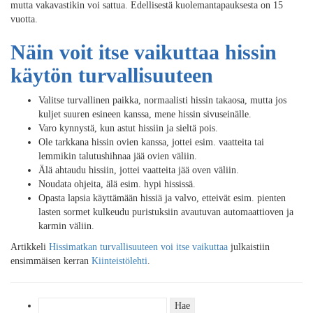
mutta vakavastikin voi sattua. Edellisestä kuolemantapauksesta on 15
vuotta.
Näin voit itse vaikuttaa hissin
käytön turvallisuuteen
Valitse turvallinen paikka, normaalisti hissin takaosa, mutta jos
kuljet suuren esineen kanssa, mene hissin sivuseinälle.
Varo kynnystä, kun astut hissiin ja sieltä pois.
Ole tarkkana hissin ovien kanssa, jottei esim. vaatteita tai
lemmikin talutushihnaa jää ovien väliin.
Älä ahtaudu hissiin, jottei vaatteita jää oven väliin.
Noudata ohjeita, älä esim. hypi hississä.
Opasta lapsia käyttämään hissiä ja valvo, etteivät esim. pienten
lasten sormet kulkeudu puristuksiin avautuvan automaattioven ja
karmin väliin.
Artikkeli
Hissimatkan turvallisuuteen voi itse vaikuttaa
julkaistiin
ensimmäisen kerran
Kiinteistölehti
.
Haku: