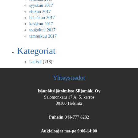
syyskuu 2017
elokuu 2017
heinäkuu 2017
kesäkuu 2017
toukokuu 2017
tammikuu 2017
Kategoriat
Uutiset
(718)
Yhteystiedot
Isännöitsijätoimisto Siljamäki Oy
Salomonkatu 17 A, 5. kerros
00100 Helsinki
Puhelin
044-777 8282
Aukioloajat
ma-pe 9:00-14:00