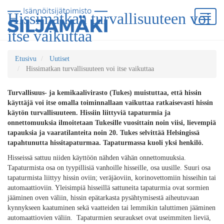
Hissimatkan turvallisuuteen voi
itse vaikuttaa
Etusivu
Uutiset
Hissimatkan turvallisuuteen voi itse vaikuttaa
Turvallisuus- ja kemikaalivirasto (Tukes) muistuttaa, että hissin
käyttäjä voi itse omalla toiminnallaan vaikuttaa ratkaisevasti hissin
käytön turvallisuuteen. Hissiin liittyviä tapaturmia ja
onnettomuuksia ilmoitetaan Tukesille vuosittain noin viisi, lievempiä
tapauksia ja vaaratilanteita noin 20. Tukes selvittää Helsingissä
tapahtunutta hissitapaturmaa. Tapaturmassa kuoli yksi henkilö.
Hisseissä sattuu niiden käyttöön nähden vähän onnettomuuksia.
Tapaturmista osa on tyypillisiä vanhoille hisseille, osa uusille. Suuri osa
tapaturmista liittyy hissin oviin; veräjäoviin, korinovettomiin hisseihin tai
automaattioviin. Yleisimpiä hisseillä sattuneita tapaturmia ovat sormien
jääminen oven väliin, hissin epätarkasta pysähtymisestä aiheutuvaan
kynnykseen kaatuminen sekä vaatteiden tai lemmikin taluttimen jääminen
automaattiovien väliin. Tapaturmien seuraukset ovat useimmiten lieviä,