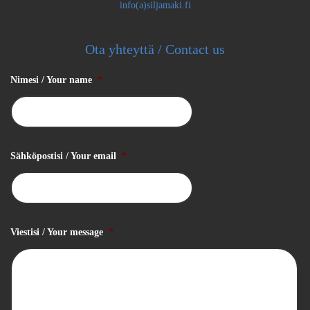
info(a)siljamaki.fi
Ota yhteyttä / Contact us
Nimesi / Your name
*
Sähköpostisi / Your email
*
Viestisi / Your message
*