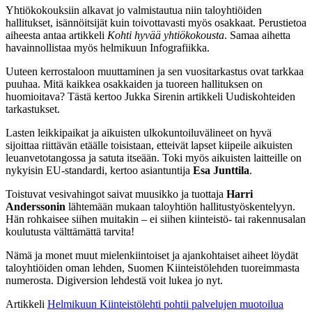
Yhtiökokouksiin alkavat jo valmistautua niin taloyhtiöiden
hallitukset, isännöitsijät kuin toivottavasti myös osakkaat. Perustietoa
aiheesta antaa artikkeli
Kohti hyvää yhtiökokousta
. Samaa aihetta
havainnollistaa myös helmikuun Infografiikka.
Uuteen kerrostaloon muuttaminen ja sen vuositarkastus ovat tarkkaa
puuhaa. Mitä kaikkea osakkaiden ja tuoreen hallituksen on
huomioitava? Tästä kertoo Jukka Sirenin artikkeli Uudiskohteiden
tarkastukset.
Lasten leikkipaikat ja aikuisten ulkokuntoiluvälineet on hyvä
sijoittaa riittävän etäälle toisistaan, etteivät lapset kiipeile aikuisten
leuanvetotangossa ja satuta itseään. Toki myös aikuisten laitteille on
nykyisin EU-standardi, kertoo asiantuntija
Esa Junttila
.
Toistuvat vesivahingot saivat muusikko ja tuottaja
Harri
Anderssonin
lähtemään mukaan taloyhtiön hallitustyöskentelyyn.
Hän rohkaisee siihen muitakin – ei siihen kiinteistö- tai rakennusalan
koulutusta välttämättä tarvita!
Nämä ja monet muut mielenkiintoiset ja ajankohtaiset aiheet löydät
taloyhtiöiden oman lehden, Suomen Kiinteistölehden tuoreimmasta
numerosta. Digiversion lehdestä voit lukea jo nyt.
Artikkeli
Helmikuun Kiinteistölehti pohtii palvelujen muotoilua