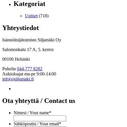
Kategoriat
Uutiset
(718)
Yhteystiedot
Isännöitsijätoimisto Siljamäki Oy
Salomonkatu 17 A, 5. kerros
00100 Helsinki
Puhelin
044-777 8282
Aukioloajat
ma-pe 9:00-14:00
info(a)siljamaki.fi
Ota yhteyttä / Contact us
Nimesi / Your name
*
Sähköpostisi / Your email
*