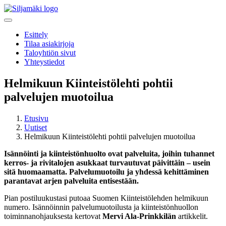
Esittely
Tilaa asiakirjoja
Taloyhtiön sivut
Yhteystiedot
Helmikuun Kiinteistölehti pohtii
palvelujen muotoilua
Etusivu
Uutiset
Helmikuun Kiinteistölehti pohtii palvelujen muotoilua
Isännöinti ja kiinteistönhuolto ovat palveluita, joihin tuhannet
kerros- ja rivitalojen asukkaat turvautuvat päivittäin – usein
sitä huomaamatta. Palvelumuotoilu ja yhdessä kehittäminen
parantavat arjen palveluita entisestään.
Pian postiluukustasi putoaa Suomen Kiinteistölehden helmikuun
numero. Isännöinnin palvelumuotoilusta ja kiinteistönhuollon
toiminnanohjauksesta kertovat
Mervi Ala-Prinkkilän
artikkelit.