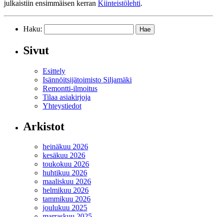
julkaistiin ensimmäisen kerran
Kiinteistölehti
.
Haku:
Sivut
Esittely
Isännöitsijätoimisto Siljamäki
Remontti-ilmoitus
Tilaa asiakirjoja
Yhteystiedot
Arkistot
heinäkuu 2026
kesäkuu 2026
toukokuu 2026
huhtikuu 2026
maaliskuu 2026
helmikuu 2026
tammikuu 2026
joulukuu 2025
marraskuu 2025