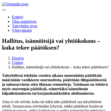
Esittely
Tilaa asiakirjoja
Taloyhtiön sivut
Yhteystiedot
Hallitus, isännöitsijä vai yhtiökokous –
kuka tekee päätöksen?
Etusivu
Uutiset
Hallitus, isännöitsijä vai yhtiökokous – kuka tekee päätöksen?
Taloyhtiössä tehdään vuoden aikana monenlaisia päätöksiä:
määrätään vastikkeen suuruudesta, päätetään tilinpäätöksestä
ja talousarviosta sekä tilataan remontteja. Toisinaan on tehtävä
myös suurempia päätöksiä, esimerkiksi isännöinnin
kilpailuttamisesta tai korjaushankkeiden aloittamisesta.
Aina ei ole selvää, kuka tai mikä taho päätöksiä saa taloyhtiössä
tehdä. Seuraavassa selvitetään lyhyesti, mitkä päätökset kuuluvat
yhtiökokouksen, mitkä hallituksen ja mitkä isännöitsijän tehtäviksi.