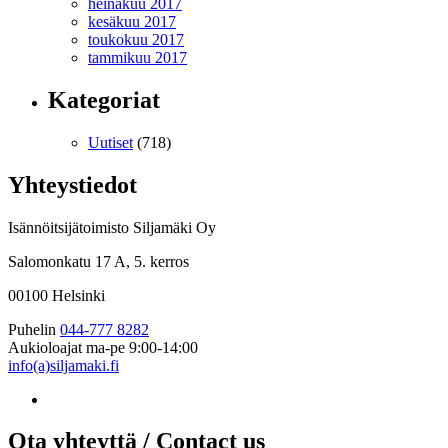
heinäkuu 2017
kesäkuu 2017
toukokuu 2017
tammikuu 2017
Kategoriat
Uutiset
(718)
Yhteystiedot
Isännöitsijätoimisto Siljamäki Oy
Salomonkatu 17 A, 5. kerros
00100 Helsinki
Puhelin
044-777 8282
Aukioloajat
ma-pe 9:00-14:00
info(a)siljamaki.fi
Ota yhteyttä / Contact us