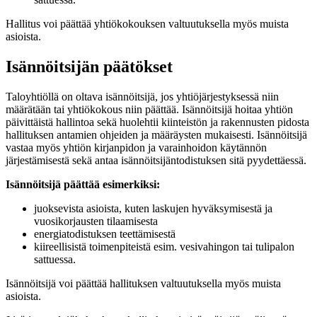
Hallitus voi päättää yhtiökokouksen valtuutuksella myös muista
asioista.
Isännöitsijän päätökset
Taloyhtiöllä on oltava isännöitsijä, jos yhtiöjärjestyksessä niin
määrätään tai yhtiökokous niin päättää. Isännöitsijä hoitaa yhtiön
päivittäistä hallintoa sekä huolehtii kiinteistön ja rakennusten pidosta
hallituksen antamien ohjeiden ja määräysten mukaisesti. Isännöitsijä
vastaa myös yhtiön kirjanpidon ja varainhoidon käytännön
järjestämisestä sekä antaa isännöitsijäntodistuksen sitä pyydettäessä.
Isännöitsijä päättää esimerkiksi:
juoksevista asioista, kuten laskujen hyväksymisestä ja
vuosikorjausten tilaamisesta
energiatodistuksen teettämisestä
kiireellisistä toimenpiteistä esim. vesivahingon tai tulipalon
sattuessa.
Isännöitsijä voi päättää hallituksen valtuutuksella myös muista
asioista.