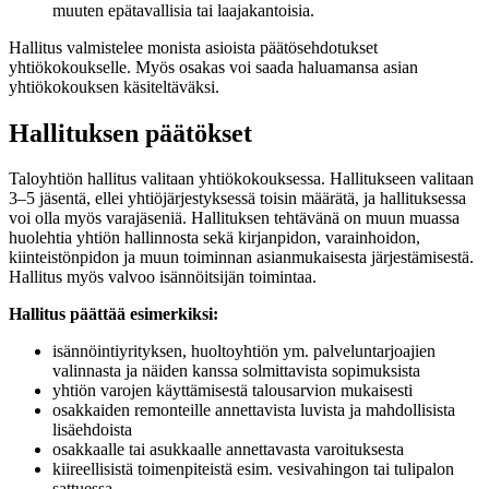
muuten epätavallisia tai laajakantoisia.
Hallitus valmistelee monista asioista päätösehdotukset
yhtiökokoukselle. Myös osakas voi saada haluamansa asian
yhtiökokouksen käsiteltäväksi.
Hallituksen päätökset
Taloyhtiön hallitus valitaan yhtiökokouksessa. Hallitukseen valitaan
3–5 jäsentä, ellei yhtiöjärjestyksessä toisin määrätä, ja hallituksessa
voi olla myös varajäseniä. Hallituksen tehtävänä on muun muassa
huolehtia yhtiön hallinnosta sekä kirjanpidon, varainhoidon,
kiinteistönpidon ja muun toiminnan asianmukaisesta järjestämisestä.
Hallitus myös valvoo isännöitsijän toimintaa.
Hallitus päättää esimerkiksi:
isännöintiyrityksen, huoltoyhtiön ym. palveluntarjoajien
valinnasta ja näiden kanssa solmittavista sopimuksista
yhtiön varojen käyttämisestä talousarvion mukaisesti
osakkaiden remonteille annettavista luvista ja mahdollisista
lisäehdoista
osakkaalle tai asukkaalle annettavasta varoituksesta
kiireellisistä toimenpiteistä esim. vesivahingon tai tulipalon
sattuessa.