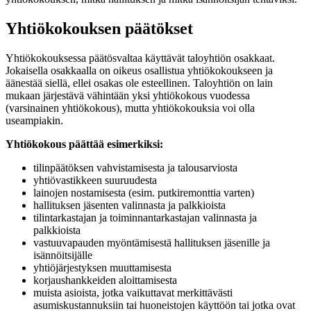
Yhtiökokouksen päätökset
Yhtiökokouksessa päätösvaltaa käyttävät taloyhtiön osakkaat.
Jokaisella osakkaalla on oikeus osallistua yhtiökokoukseen ja
äänestää siellä, ellei osakas ole esteellinen. Taloyhtiön on lain
mukaan järjestävä vähintään yksi yhtiökokous vuodessa
(varsinainen yhtiökokous), mutta yhtiökokouksia voi olla
useampiakin.
Yhtiökokous päättää esimerkiksi:
tilinpäätöksen vahvistamisesta ja talousarviosta
yhtiövastikkeen suuruudesta
lainojen nostamisesta (esim. putkiremonttia varten)
hallituksen jäsenten valinnasta ja palkkioista
tilintarkastajan ja toiminnantarkastajan valinnasta ja
palkkioista
vastuuvapauden myöntämisestä hallituksen jäsenille ja
isännöitsijälle
yhtiöjärjestyksen muuttamisesta
korjaushankkeiden aloittamisesta
muista asioista, jotka vaikuttavat merkittävästi
asumiskustannuksiin tai huoneistojen käyttöön tai jotka ovat