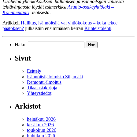
Lisätietoa yhtiökokouksen, hallituksen ja isännöitsijän välisestä
tehtävänjaosta löydät esimerkiksi
Asunto-osakeyhtiölaki –
Kommentaari
-teoksesta.
Artikkeli
Hallitus, isännöitsijä vai yhtiökokous – kuka tekee
päätöksen?
julkaistiin ensimmäisen kerran
Kiinteistölehti
.
Haku:
Sivut
Esittely
Isännöitsijätoimisto Siljamäki
Remontti-ilmoitus
Tilaa asiakirjoja
Yhteystiedot
Arkistot
heinäkuu 2026
kesäkuu 2026
toukokuu 2026
huhtikuu 2026