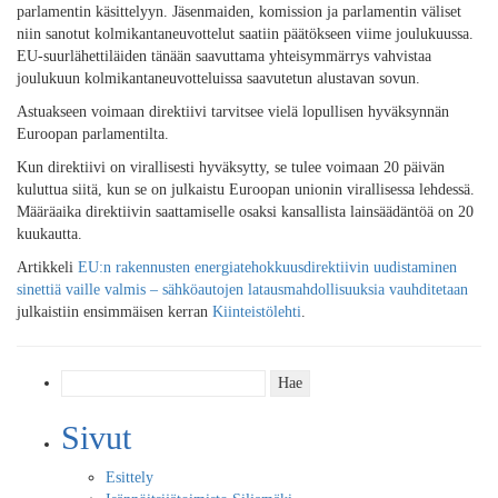
parlamentin käsittelyyn. Jäsenmaiden, komission ja parlamentin väliset
niin sanotut kolmikantaneuvottelut saatiin päätökseen viime joulukuussa.
EU-suurlähettiläiden tänään saavuttama yhteisymmärrys vahvistaa
joulukuun kolmikantaneuvotteluissa saavutetun alustavan sovun.
Astuakseen voimaan direktiivi tarvitsee vielä lopullisen hyväksynnän
Euroopan parlamentilta.
Kun direktiivi on virallisesti hyväksytty, se tulee voimaan 20 päivän
kuluttua siitä, kun se on julkaistu Euroopan unionin virallisessa lehdessä.
Määräaika direktiivin saattamiselle osaksi kansallista lainsäädäntöä on 20
kuukautta.
Artikkeli
EU:n rakennusten energiatehokkuusdirektiivin uudistaminen
sinettiä vaille valmis – sähköautojen latausmahdollisuuksia vauhditetaan
julkaistiin ensimmäisen kerran
Kiinteistölehti
.
Haku:
Sivut
Esittely