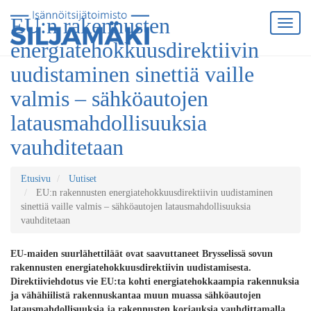
EU:n rakennusten
energiatehokkuusdirektiivin
uudistaminen sinettiä vaille
valmis – sähköautojen
latausmahdollisuuksia
vauhditetaan
Etusivu
Uutiset
EU:n rakennusten energiatehokkuusdirektiivin uudistaminen
sinettiä vaille valmis – sähköautojen latausmahdollisuuksia
vauhditetaan
EU-maiden suurlähettiläät ovat saavuttaneet Brysselissä sovun
rakennusten energiatehokkuusdirektiivin uudistamisesta.
Direktiiviehdotus vie EU:ta kohti energiatehokkaampia rakennuksia
ja vähähiilistä rakennuskantaa muun muassa sähköautojen
latausmahdollisuuksia ja rakennusten korjauksia vauhdittamalla.