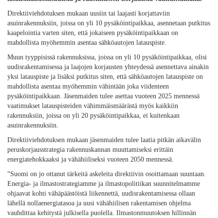
Direktiiviehdotuksen mukaan uusiin tai laajasti korjattaviin
asuinrakennuksiin, joissa on yli 10 pysäköintipaikkaa, asennetaan putkitus
kaapelointia varten siten, että jokaiseen pysäköintipaikkaan on
mahdollista myöhemmin asentaa sähköautojen latauspiste.
Muun tyyppisissä rakennuksissa, joissa on yli 10 pysäköintipaikkaa, olisi
uudisrakentamisessa ja laajojen korjausten yhteydessä asennettava ainakin
yksi latauspiste ja lisäksi putkitus siten, että sähköautojen latauspiste on
mahdollista asentaa myöhemmin vähintään joka viidenteen
pysäköintipaikkaan. Jäsenmaiden tulee asettaa vuoteen 2025 mennessä
vaatimukset latauspisteiden vähimmäismäärästä myös kaikkiin
rakennuksiin, joissa on yli 20 pysäköintipaikkaa, ei kuitenkaan
asuinrakennuksiin.
Direktiiviehdotuksen mukaan jäsenmaiden tulee laatia pitkän aikavälin
peruskorjausstrategia rakennuskannan muuttamiseksi erittäin
energiatehokkaaksi ja vähähiiliseksi vuoteen 2050 mennessä.
“Suomi on jo ottanut tärkeitä askeleita direktiivin osoittamaan suuntaan.
Energia- ja ilmastostrategiamme ja ilmastopolitiikan suunnitelmamme
ohjaavat kohti vähäpäästöistä liikennettä, uudisrakentamisessa ollaan
lähellä nollaenergiatasoa ja uusi vähähiilisen rakentamisen ohjelma
vauhdittaa kehitystä julkisella puolella. Ilmastonmuutoksen hillinnän