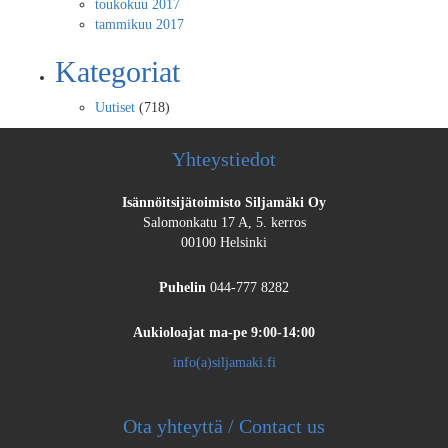
toukokuu 2017
tammikuu 2017
Kategoriat
Uutiset
(718)
Yhteystiedot
Isännöitsijätoimisto Siljamäki Oy
Salomonkatu 17 A, 5. kerros
00100 Helsinki
Puhelin
044-777 8282
Aukioloajat
ma-pe 9:00-14:00
info(a)siljamaki.fi
Ota yhteyttä / Contact us