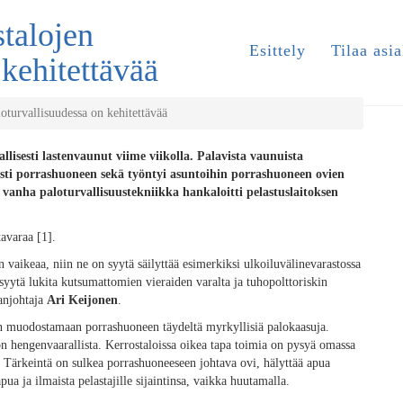
talojen
Esittely
Tilaa asia
 kehitettävää
oturvallisuudessa on kehitettävää
llisesti lastenvaunut viime viikolla. Palavista vaunuista
asti porrashuoneen sekä työntyi asuntoihin porrashuoneen ovien
anha paloturvallisuustekniikka hankaloitti pelastuslaitoksen
tavaraa [1].
n vaikeaa, niin ne on syytä säilyttää esimerkiksi ulkoiluvälinevarastossa
yytä lukita kutsumattomien vieraiden varalta ja tuhopolttoriskin
anjohtaja
Ari Keijonen
.
an muodostamaan porrashuoneen täydeltä myrkyllisiä palokaasuja.
n hengenvaarallista. Kerrostaloissa oikea tapa toimia on pysyä omassa
. Tärkeintä on sulkea porrashuoneeseen johtava ovi, hälyttää apua
a ja ilmaista pelastajille sijaintinsa, vaikka huutamalla.