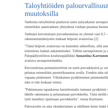
Taloyhtiöiden palourvallisuut
muutoksilla
Vanhoista taloyhtiöistä puuttuvat usein nykyaikaiset savunpoi
esimerkiksi saneerauksen yhteydessä voidaan parantaa huomatt
Vanhojen kerrostalojen porrashuoneissa on yleensä vain 0,5 
rakentamismääräysten mukaan helposti avattavissa [2].
”Tämä helposti avattavuus on kuitenkin suhteellista, sillä us
toimimista luukun aukaisemiseksi. Tällöin savunpoistoon ja i
Palopäällystöliiton koulutuspäällikkö
Annastiina Karttunen
avattava savunpoistoluukku.
Kerrostaloissa poistumisreittinä on usein porraskäytävä ja vara
pelastaa esimerkiksi puomitikasauton avulla. Etenkin näin tal
vapaana pitämiseen. Väliaikainen pysäköiminen pelastustiell
näin ei tule koskaan toimia.
”Pahimmassa tapauksessa harmittomalta tuntunut pysäköinti vo
lähelle rakennusta ja pelastamaan parvekkeelta. Tästä meill
tyttö menehtyi tiputtuaan parvekkeelta”, toteaa Karttunen.
Palovaroitin on aina yksinkertainen ja edullinen keino lisätä