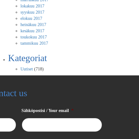
lokakuu 2017
syyskuu 2017
elokuu 2017
heinäkuu 2017
kesäkuu 2017
toukokuu 2017
tammikuu 2017
Kategoriat
Uutiset
(718)
ntact us
Sähköpostisi / Your email
*