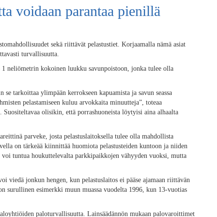
ta voidaan parantaa pienillä
stomahdollisuudet sekä riittävät pelastustiet. Korjaamalla nämä asiat
avasti turvallisuutta.
– 1 neliömetrin kokoinen luukku savunpoistoon, jonka tulee olla
ein se tarkoittaa ylimpään kerrokseen kapuamista ja savun seassa
hmisten pelastamiseen kuluu arvokkaita minuutteja”, toteaa
. Suositeltavaa olisikin, että porrashuoneista löytyisi aina alhaalta
reittinä parveke, josta pelastuslaitoksella tulee olla mahdollista
vella on tärkeää kiinnittää huomiota pelastusteiden kuntoon ja niiden
ä voi tuntua houkuttelevalta parkkipaikkojen vähyyden vuoksi, mutta
i viedä jonkun hengen, kun pelastuslaitos ei pääse ajamaan riittävän
ä on surullinen esimerkki muun muassa vuodelta 1996, kun 13-vuotias
 taloyhtiöiden paloturvallisuutta. Lainsäädännön mukaan palovaroittimet