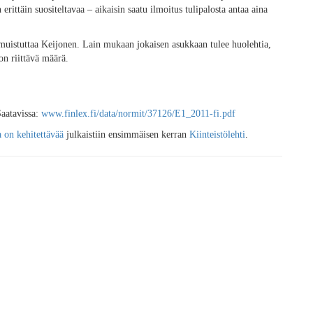
erittäin suositeltavaa – aikaisin saatu ilmoitus tulipalosta antaa aina
 muistuttaa Keijonen. Lain mukaan jokaisen asukkaan tulee huolehtia,
on riittävä määrä.
aatavissa:
www.finlex.fi/data/normit/37126/E1_2011-fi.pdf
 on kehitettävää
julkaistiin ensimmäisen kerran
Kiinteistölehti
.