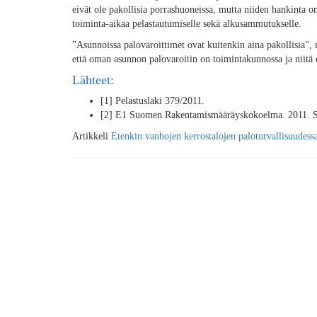
eivät ole pakollisia porrashuoneissa, mutta niiden hankinta on 
toiminta-aikaa pelastautumiselle sekä alkusammutukselle.
”Asunnoissa palovaroittimet ovat kuitenkin aina pakollisia”,
että oman asunnon palovaroitin on toimintakunnossa ja niitä 
Lähteet:
[1] Pelastuslaki 379/2011.
[2] E1 Suomen Rakentamismääräyskokoelma. 2011. S
Artikkeli
Etenkin vanhojen kerrostalojen paloturvallisuudessa