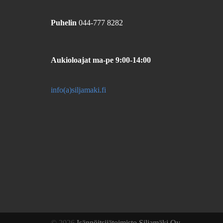
Puhelin
044-777 8282
Aukioloajat
ma-pe 9:00-14:00
info(a)siljamaki.fi
© 2026
Isännöitsijätoimisto Siljamäki Oy