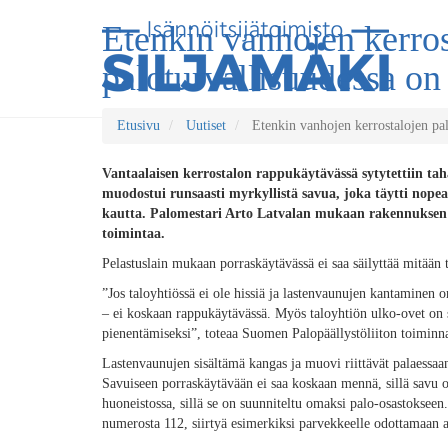
Etenkin vanhojen kerros
paloturvallisuudessa on
Etusivu
Uutiset
Etenkin vanhojen kerrostalojen pal
Vantaalaisen kerrostalon rappukäytävässä sytytettiin taha
muodostui runsaasti myrkyllistä savua, joka täytti nope
kautta. Palomestari Arto Latvalan mukaan rakennuksen v
toimintaa.
Pelastuslain mukaan porraskäytävässä ei saa säilyttää mitään 
”Jos taloyhtiössä ei ole hissiä ja lastenvaunujen kantaminen o
– ei koskaan rappukäytävässä. Myös taloyhtiön ulko-ovet on s
pienentämiseksi”, toteaa Suomen Palopäällystöliiton toiminn
Lastenvaunujen sisältämä kangas ja muovi riittävät palaessa
Savuiseen porraskäytävään ei saa koskaan mennä, sillä savu o
huoneistossa, sillä se on suunniteltu omaksi palo-osastokseen
numerosta 112, siirtyä esimerkiksi parvekkeelle odottamaan apu