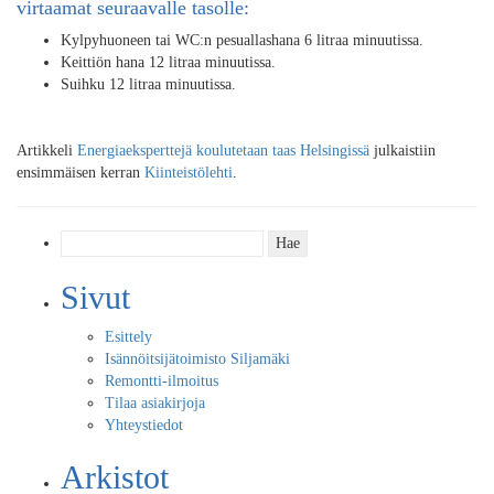
virtaamat seuraavalle tasolle:
Kylpyhuoneen tai WC:n pesuallashana 6 litraa minuutissa.
Keittiön hana 12 litraa minuutissa.
Suihku 12 litraa minuutissa.
Artikkeli
Energiaeksperttejä koulutetaan taas Helsingissä
julkaistiin
ensimmäisen kerran
Kiinteistölehti
.
Haku:
Sivut
Esittely
Isännöitsijätoimisto Siljamäki
Remontti-ilmoitus
Tilaa asiakirjoja
Yhteystiedot
Arkistot