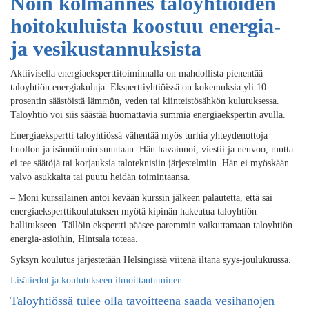
Noin kolmannes taloyhtiöiden
hoitokuluista koostuu energia-
ja vesikustannuksista
Aktiivisella energiaeksperttitoiminnalla on mahdollista pienentää
taloyhtiön energiakuluja. Eksperttiyhtiöissä on kokemuksia yli 10
prosentin säästöistä lämmön, veden tai kiinteistösähkön kulutuksessa.
Taloyhtiö voi siis säästää huomattavia summia energiaekspertin avulla.
Energiaekspertti taloyhtiössä vähentää myös turhia yhteydenottoja
huollon ja isännöinnin suuntaan. Hän havainnoi, viestii ja neuvoo, mutta
ei tee säätöjä tai korjauksia taloteknisiin järjestelmiin. Hän ei myöskään
valvo asukkaita tai puutu heidän toimintaansa.
– Moni kurssilainen antoi kevään kurssin jälkeen palautetta, että sai
energiaeksperttikoulutuksen myötä kipinän hakeutua taloyhtiön
hallitukseen. Tällöin ekspertti pääsee paremmin vaikuttamaan taloyhtiön
energia-asioihin, Hintsala toteaa.
Syksyn koulutus järjestetään Helsingissä viitenä iltana syys-joulukuussa.
Lisätiedot ja koulutukseen ilmoittautuminen
Taloyhtiössä tulee olla tavoitteena saada vesihanojen