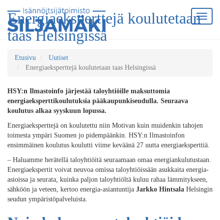
Energiaeksperttejä koulutetaan
taas Helsingissä
Etusivu
Uutiset
Energiaeksperttejä koulutetaan taas Helsingissä
HSY:n Ilmastoinfo järjestää taloyhtiöille maksuttomia
energiaeksperttikoulutuksia pääkaupunkiseudulla. Seuraava
koulutus alkaa syyskuun lopussa.
Energiaeksperttejä on koulutettu niin Motivan kuin muidenkin tahojen
toimesta ympäri Suomen jo pidempäänkin. HSY:n Ilmastoinfon
ensimmäinen koulutus koulutti viime keväänä 27 uutta energiaeksperttiä.
– Haluamme herätellä taloyhtiöitä seuraamaan omaa energiankulutustaan.
Energiaekspertit voivat neuvoa omissa taloyhtiöissään asukkaita energia-
asioissa ja seurata, kuinka paljon taloyhtiöltä kuluu rahaa lämmitykseen,
sähköön ja veteen, kertoo energia-asiantuntija
Jarkko Hintsala
Helsingin
seudun ympäristöpalveluista.