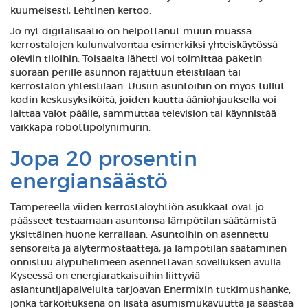
kuumeisesti, Lehtinen kertoo.
Jo nyt digitalisaatio on helpottanut muun muassa
kerrostalojen kulunvalvontaa esimerkiksi yhteiskäytössä
oleviin tiloihin. Toisaalta lähetti voi toimittaa paketin
suoraan perille asunnon rajattuun eteistilaan tai
kerrostalon yhteistilaan. Uusiin asuntoihin on myös tullut
kodin keskusyksiköitä, joiden kautta ääniohjauksella voi
laittaa valot päälle, sammuttaa television tai käynnistää
vaikkapa robottipölynimurin.
Jopa 20 prosentin
energiansäästö
Tampereella viiden kerrostaloyhtiön asukkaat ovat jo
päässeet testaamaan asuntonsa lämpötilan säätämistä
yksittäinen huone kerrallaan. Asuntoihin on asennettu
sensoreita ja älytermostaatteja, ja lämpötilan säätäminen
onnistuu älypuhelimeen asennettavan sovelluksen avulla.
Kyseessä on energiaratkaisuihin liittyviä
asiantuntijapalveluita tarjoavan Enermixin tutkimushanke,
jonka tarkoituksena on lisätä asumismukavuutta ja säästää