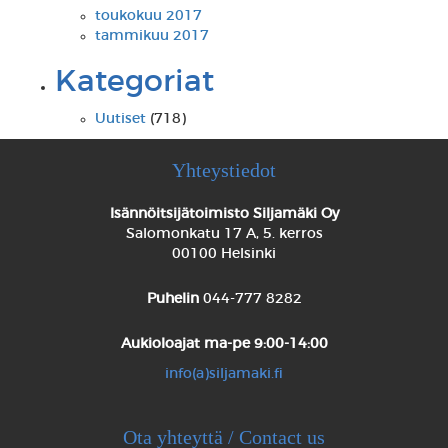
toukokuu 2017
tammikuu 2017
Kategoriat
Uutiset
(718)
Yhteystiedot
Isännöitsijätoimisto Siljamäki Oy
Salomonkatu 17 A, 5. kerros
00100 Helsinki
Puhelin
044-777 8282
Aukioloajat
ma-pe 9:00-14:00
info(a)siljamaki.fi
Ota yhteyttä / Contact us