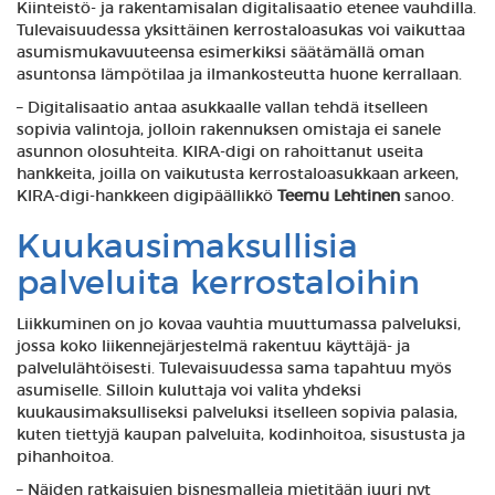
Kiinteistö- ja rakentamisalan digitalisaatio etenee vauhdilla.
Tulevaisuudessa yksittäinen kerrostaloasukas voi vaikuttaa
asumismukavuuteensa esimerkiksi säätämällä oman
asuntonsa lämpötilaa ja ilmankosteutta huone kerrallaan.
– Digitalisaatio antaa asukkaalle vallan tehdä itselleen
sopivia valintoja, jolloin rakennuksen omistaja ei sanele
asunnon olosuhteita. KIRA-digi on rahoittanut useita
hankkeita, joilla on vaikutusta kerrostaloasukkaan arkeen,
KIRA-digi-hankkeen digipäällikkö
Teemu Lehtinen
sanoo.
Kuukausimaksullisia
palveluita kerrostaloihin
Liikkuminen on jo kovaa vauhtia muuttumassa palveluksi,
jossa koko liikennejärjestelmä rakentuu käyttäjä- ja
palvelulähtöisesti. Tulevaisuudessa sama tapahtuu myös
asumiselle. Silloin kuluttaja voi valita yhdeksi
kuukausimaksulliseksi palveluksi itselleen sopivia palasia,
kuten tiettyjä kaupan palveluita, kodinhoitoa, sisustusta ja
pihanhoitoa.
– Näiden ratkaisujen bisnesmalleja mietitään juuri nyt