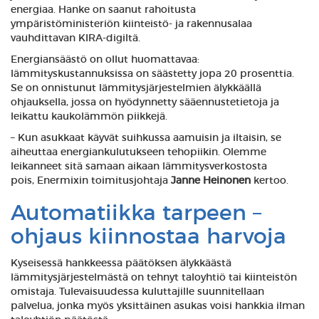
energiaa. Hanke on saanut rahoitusta
ympäristöministeriön kiinteistö- ja rakennusalaa
vauhdittavan KIRA-digiltä.
Energiansäästö on ollut huomattavaa:
lämmityskustannuksissa on säästetty jopa 20 prosenttia.
Se on onnistunut lämmitysjärjestelmien älykkäällä
ohjauksella, jossa on hyödynnetty sääennustetietoja ja
leikattu kaukolämmön piikkejä.
– Kun asukkaat käyvät suihkussa aamuisin ja iltaisin, se
aiheuttaa energiankulutukseen tehopiikin. Olemme
leikanneet sitä samaan aikaan lämmitysverkostosta
pois, Enermixin toimitusjohtaja
Janne Heinonen
kertoo.
Automatiikka tarpeen –
ohjaus kiinnostaa harvoja
Kyseisessä hankkeessa päätöksen älykkäästä
lämmitysjärjestelmästä on tehnyt taloyhtiö tai kiinteistön
omistaja. Tulevaisuudessa kuluttajille suunnitellaan
palvelua, jonka myös yksittäinen asukas voisi hankkia ilman