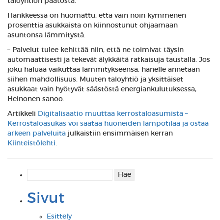
taloyhtiön päätöstä.
Hankkeessa on huomattu, että vain noin kymmenen
prosenttia asukkaista on kiinnostunut ohjaamaan
asuntonsa lämmitystä.
– Palvelut tulee kehittää niin, että ne toimivat täysin
automaattisesti ja tekevät älykkäitä ratkaisuja taustalla. Jos
joku haluaa vaikuttaa lämmitykseensä, hänelle annetaan
siihen mahdollisuus. Muuten taloyhtiö ja yksittäiset
asukkaat vain hyötyvät säästöstä energiankulutuksessa,
Heinonen sanoo.
Artikkeli
Digitalisaatio muuttaa kerrostaloasumista –
Kerrostaloasukas voi säätää huoneiden lämpötilaa ja ostaa
arkeen palveluita
julkaistiin ensimmäisen kerran
Kiinteistölehti
.
Haku:
Sivut
Esittely